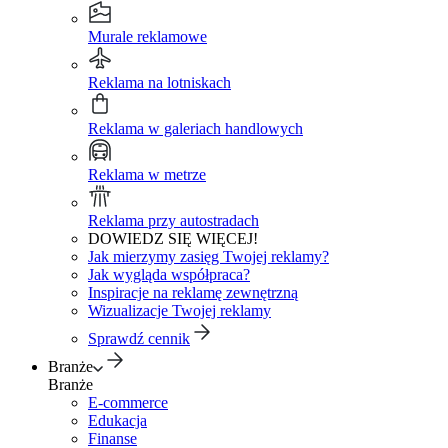
Murale reklamowe
Reklama na lotniskach
Reklama w galeriach handlowych
Reklama w metrze
Reklama przy autostradach
DOWIEDZ SIĘ WIĘCEJ!
Jak mierzymy zasięg Twojej reklamy?
Jak wygląda współpraca?
Inspiracje na reklamę zewnętrzną
Wizualizacje Twojej reklamy
Sprawdź cennik
Branże
Branże
E-commerce
Edukacja
Finanse