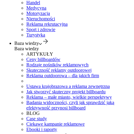
Handel
Medycyna
Motoryzacja
Nieruchomości
Reklama rekrutacyjna
Sport i zdrowie
Turystyka
Baza wiedzy
Baza wiedzy
ARTYKUŁY
Ceny billboardów
Rodzaje nośników reklamowych
Skuteczność reklamy outdoorowej
Reklama outdoorowa – dla jakich firm
Ustawa krajobrazowa a reklama zewnętrzna
Jak stworzyć skuteczny projekt billboardu
Reklama – małe miasto, wielkie perspektywy
Badania widoczności, czyli jak sprawdzić jaką
efektywność przynosi billboard
BLOG
Case study
Ciekawe kampanie reklamowe
Ebooki i raporty