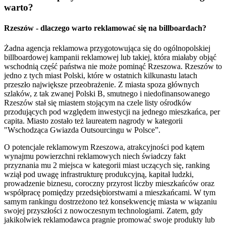
warto?
Rzeszów - dlaczego warto reklamować się na billboardach?
Żadna agencja reklamowa przygotowująca się do ogólnopolskiej
billboardowej kampanii reklamowej lub takiej, która miałaby objąć
wschodnią część państwa nie może pominąć Rzeszowa. Rzeszów to
jedno z tych miast Polski, które w ostatnich kilkunastu latach
przeszło największe przeobrażenie. Z miasta spoza głównych
szlaków, z tak zwanej Polski B, smutnego i niedofinansowanego
Rzeszów stał się miastem stojącym na czele listy ośrodków
przodujących pod względem inwestycji na jednego mieszkańca, per
capita. Miasto zostało też laureatem nagrody w kategorii
"Wschodząca Gwiazda Outsourcingu w Polsce”.
O potencjale reklamowym Rzeszowa, atrakcyjności pod kątem
wynajmu powierzchni reklamowych niech świadczy fakt
przyznania mu 2 miejsca w kategorii miast uczących się, ranking
wziął pod uwagę infrastrukturę produkcyjną, kapitał ludzki,
prowadzenie biznesu, coroczny przyrost liczby mieszkańców oraz
współpracę pomiędzy przedsiębiorstwami a mieszkańcami. W tym
samym rankingu dostrzeżono też konsekwencję miasta w wiązaniu
swojej przyszłości z nowoczesnym technologiami. Zatem, gdy
jakikolwiek reklamodawca pragnie promować swoje produkty lub