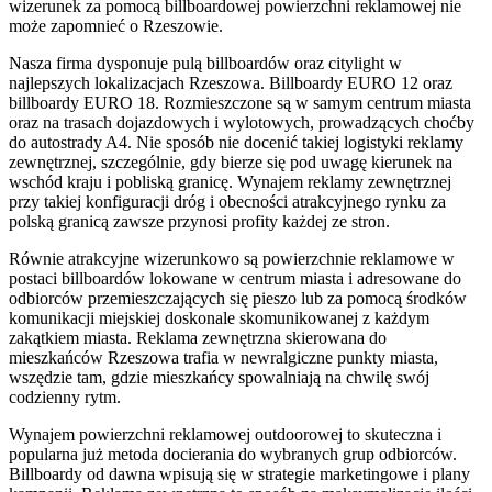
wizerunek za pomocą billboardowej powierzchni reklamowej nie
może zapomnieć o Rzeszowie.
Nasza firma dysponuje pulą billboardów oraz citylight w
najlepszych lokalizacjach Rzeszowa. Billboardy EURO 12 oraz
billboardy EURO 18. Rozmieszczone są w samym centrum miasta
oraz na trasach dojazdowych i wylotowych, prowadzących choćby
do autostrady A4. Nie sposób nie docenić takiej logistyki reklamy
zewnętrznej, szczególnie, gdy bierze się pod uwagę kierunek na
wschód kraju i pobliską granicę. Wynajem reklamy zewnętrznej
przy takiej konfiguracji dróg i obecności atrakcyjnego rynku za
polską granicą zawsze przynosi profity każdej ze stron.
Równie atrakcyjne wizerunkowo są powierzchnie reklamowe w
postaci billboardów lokowane w centrum miasta i adresowane do
odbiorców przemieszczających się pieszo lub za pomocą środków
komunikacji miejskiej doskonale skomunikowanej z każdym
zakątkiem miasta. Reklama zewnętrzna skierowana do
mieszkańców Rzeszowa trafia w newralgiczne punkty miasta,
wszędzie tam, gdzie mieszkańcy spowalniają na chwilę swój
codzienny rytm.
Wynajem powierzchni reklamowej outdoorowej to skuteczna i
popularna już metoda docierania do wybranych grup odbiorców.
Billboardy od dawna wpisują się w strategie marketingowe i plany