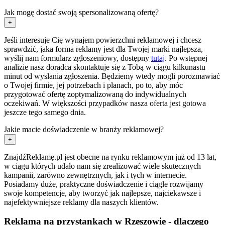
Jak mogę dostać swoją spersonalizowaną ofertę?
+
Jeśli interesuje Cię wynajem powierzchni reklamowej i chcesz
sprawdzić, jaka forma reklamy jest dla Twojej marki najlepsza,
wyślij nam formularz zgłoszeniowy, dostępny
tutaj
. Po wstępnej
analizie nasz doradca skontaktuje się z Tobą w ciągu kilkunastu
minut od wysłania zgłoszenia. Będziemy wtedy mogli porozmawiać
o Twojej firmie, jej potrzebach i planach, po to, aby móc
przygotować ofertę zoptymalizowaną do indywidualnych
oczekiwań. W większości przypadków nasza oferta jest gotowa
jeszcze tego samego dnia.
Jakie macie doświadczenie w branży reklamowej?
+
ZnajdźReklamę.pl jest obecne na rynku reklamowym już od 13 lat,
w ciągu których udało nam się zrealizować wiele skutecznych
kampanii, zarówno zewnętrznych, jak i tych w internecie.
Posiadamy duże, praktyczne doświadczenie i ciągle rozwijamy
swoje kompetencje, aby tworzyć jak najlepsze, najciekawsze i
najefektywniejsze reklamy dla naszych klientów.
Reklama na przystankach w Rzeszowie - dlaczego