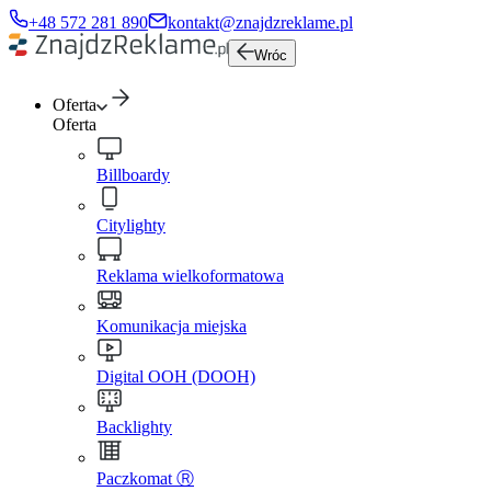
+48 572 281 890
kontakt@znajdzreklame.pl
Wróc
Oferta
Oferta
Billboardy
Citylighty
Reklama wielkoformatowa
Komunikacja miejska
Digital OOH (DOOH)
Backlighty
Paczkomat Ⓡ