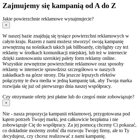
Zajmujemy się kampanią od A do Z
Jakie powierzchnie reklamowe wynajmujecie?
+
W naszej bazie znajdują się tysiące powierzchni reklamowych w
całym kraju. Razem z nami możesz stworzyć swoją kampanię
zewnętrzną na nośnikach takich jak billboardy, citylighty czy też
reklamy w środkach komunikacji miejskiej, lub też w internecie
dzięki zastosowaniu szerokiej palety form reklamy online.
Wszystkie zewnętrzne powierzchnie reklamowe oraz sposoby
reklamy w internecie sprawdzisz szczegółowo w naszych
zakładkach na górze strony. Dla jeszcze lepszych efektów
połączymy te dwa media w jedną kampanię tak, aby Twoja marka
rozwijała się już od pierwszego dnia naszej współpracy.
Czy otrzymanie oferty jest płatne lub do czegoś mnie zobowiązuje?
+
Nie - nasza propozycja kampanii reklamowej, przygotowana pod
kątem potrzeb Twojej marki, jest całkowicie bezpłatna i nie
zobowiązuje Cię do współpracy. Za jej pomocą chcemy Ci pokazać,
co dokładnie możemy zrobić dla rozwoju Twojej firmy, ale to Ty
decydujesz, czy chcesz realizować z nami kampanię.