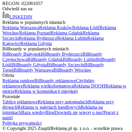
REGON: 022001057
Odwiedź nas na
LINKEDIN
Reklama w popularnych miastach
Reklama Warszawa
Reklama Kraków
Reklama Łódź
Reklama
Wrocław
Reklama Poznań
Reklama Gdańsk
Reklama
Szczecin
Reklama Bydgoszcz
Reklama Lublin
Reklama
Katowice
Reklama Gdynia
Billboardy w popularnych miastach
Billboardy Białystok
Billboardy Bydgoszcz
Billboardy
Częstochowa
Billboardy Gdańsk
Billboardy Lublin
Billboardy
Łódź
Billboardy Gdynia
Billboardy Szczecin
Billboardy
Toruń
Billboardy Warszawa
Billboardy Wrocław
Oferta
Reklama outdoor
Billboardy reklamowe
Citylighty
reklamowe
Reklama wielkoformatowa
Reklama DOOH
Reklama w
metrze
Reklama w komunikacji miejskiej
Pozostałe
Tablice reklamowe
Reklama przy autostradach
Reklama przy
drogach
Reklama w galeriach handlowych
Reklama na
lotniskach
Baza wiedzy
Blog
Dowiedz się więcej o nas!
Pracuj z
nami!
Polityka prywatności
© Copyright 2025 ZnajdźReklamę.pl sp. z o.o. - wszelkie prawa