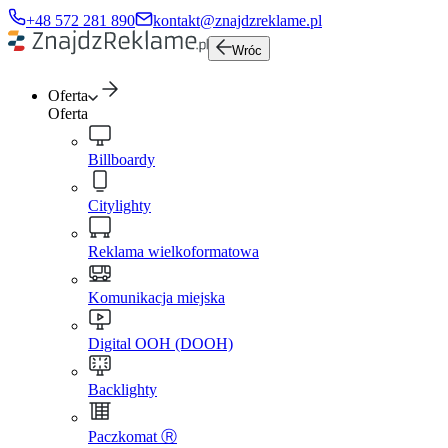
+48 572 281 890
kontakt@znajdzreklame.pl
Wróc
Oferta
Oferta
Billboardy
Citylighty
Reklama wielkoformatowa
Komunikacja miejska
Digital OOH (DOOH)
Backlighty
Paczkomat Ⓡ