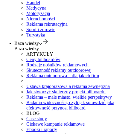
Handel
Medycyna
Motoryzacja
Nieruchomości
Reklama rekrutacyjna
Sport i zdrowie
Turystyka
Baza wiedzy
Baza wiedzy
ARTYKUŁY
Ceny billboardów
Rodzaje nośników reklamowych
Skuteczność reklamy outdoorowej
Reklama outdoorowa – dla jakich firm
Ustawa krajobrazowa a reklama zewnętrzna
Jak stworzyć skuteczny projekt billboardu
Reklama – małe miasto, wielkie perspektywy
Badania widoczności, czyli jak sprawdzić jaką
efektywność przynosi billboard
BLOG
Case study
Ciekawe kampanie reklamowe
Ebooki i raporty