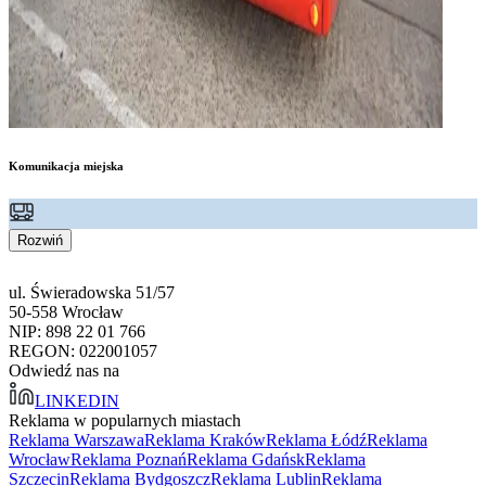
Komunikacja miejska
Rozwiń
ul. Świeradowska 51/57
50-558 Wrocław
NIP: 898 22 01 766
REGON: 022001057
Odwiedź nas na
LINKEDIN
Reklama w popularnych miastach
Reklama Warszawa
Reklama Kraków
Reklama Łódź
Reklama
Wrocław
Reklama Poznań
Reklama Gdańsk
Reklama
Szczecin
Reklama Bydgoszcz
Reklama Lublin
Reklama