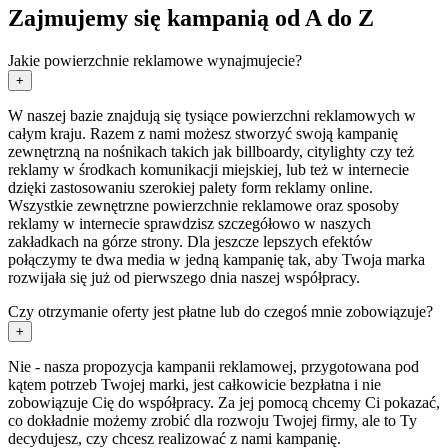
Zajmujemy się kampanią od A do Z
Jakie powierzchnie reklamowe wynajmujecie?
+
W naszej bazie znajdują się tysiące powierzchni reklamowych w
całym kraju. Razem z nami możesz stworzyć swoją kampanię
zewnętrzną na nośnikach takich jak billboardy, citylighty czy też
reklamy w środkach komunikacji miejskiej, lub też w internecie
dzięki zastosowaniu szerokiej palety form reklamy online.
Wszystkie zewnętrzne powierzchnie reklamowe oraz sposoby
reklamy w internecie sprawdzisz szczegółowo w naszych
zakładkach na górze strony. Dla jeszcze lepszych efektów
połączymy te dwa media w jedną kampanię tak, aby Twoja marka
rozwijała się już od pierwszego dnia naszej współpracy.
Czy otrzymanie oferty jest płatne lub do czegoś mnie zobowiązuje?
+
Nie - nasza propozycja kampanii reklamowej, przygotowana pod
kątem potrzeb Twojej marki, jest całkowicie bezpłatna i nie
zobowiązuje Cię do współpracy. Za jej pomocą chcemy Ci pokazać,
co dokładnie możemy zrobić dla rozwoju Twojej firmy, ale to Ty
decydujesz, czy chcesz realizować z nami kampanię.