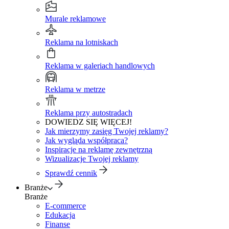
Murale reklamowe
Reklama na lotniskach
Reklama w galeriach handlowych
Reklama w metrze
Reklama przy autostradach
DOWIEDZ SIĘ WIĘCEJ!
Jak mierzymy zasięg Twojej reklamy?
Jak wygląda współpraca?
Inspiracje na reklamę zewnętrzną
Wizualizacje Twojej reklamy
Sprawdź cennik
Branże
Branże
E-commerce
Edukacja
Finanse