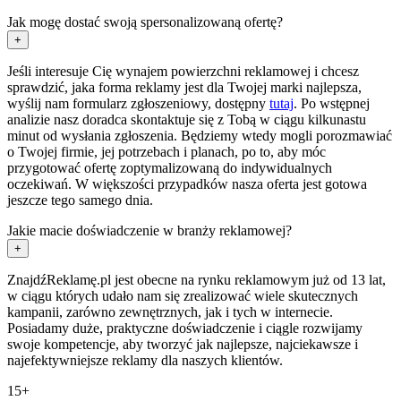
Jak mogę dostać swoją spersonalizowaną ofertę?
+
Jeśli interesuje Cię wynajem powierzchni reklamowej i chcesz
sprawdzić, jaka forma reklamy jest dla Twojej marki najlepsza,
wyślij nam formularz zgłoszeniowy, dostępny
tutaj
. Po wstępnej
analizie nasz doradca skontaktuje się z Tobą w ciągu kilkunastu
minut od wysłania zgłoszenia. Będziemy wtedy mogli porozmawiać
o Twojej firmie, jej potrzebach i planach, po to, aby móc
przygotować ofertę zoptymalizowaną do indywidualnych
oczekiwań. W większości przypadków nasza oferta jest gotowa
jeszcze tego samego dnia.
Jakie macie doświadczenie w branży reklamowej?
+
ZnajdźReklamę.pl jest obecne na rynku reklamowym już od 13 lat,
w ciągu których udało nam się zrealizować wiele skutecznych
kampanii, zarówno zewnętrznych, jak i tych w internecie.
Posiadamy duże, praktyczne doświadczenie i ciągle rozwijamy
swoje kompetencje, aby tworzyć jak najlepsze, najciekawsze i
najefektywniejsze reklamy dla naszych klientów.
15+