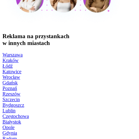
Reklama na przystankach
w innych miastach
Warszawa
Kraków
Łódź
Katowice
Wrocław
Gdańsk
Poznań
Rzeszów
Szczecin
Bydgoszcz
Lublin
Częstochowa
Białystok
Opole
Gdynia
Radom