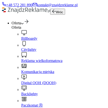
+48 572 281 890
kontakt@znajdzreklame.pl
Wróc
Oferta
Oferta
Billboardy
Citylighty
Reklama wielkoformatowa
Komunikacja miejska
Digital OOH (DOOH)
Backlighty
Paczkomat Ⓡ