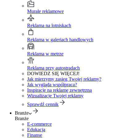
Murale reklamowe
Reklama na lotniskach
Reklama w galeriach handlowych
Reklama w metrze
Reklama przy autostradach
DOWIEDZ SIĘ WIĘCEJ!
Jak mierzymy zasięg Twojej reklamy?
Jak wygląda współpraca?
Inspiracje na reklamę zewnętrzną
Wizualizacje Twojej reklamy
Sprawdź cennik
Branże
Branże
E-commerce
Edukacja
Finanse