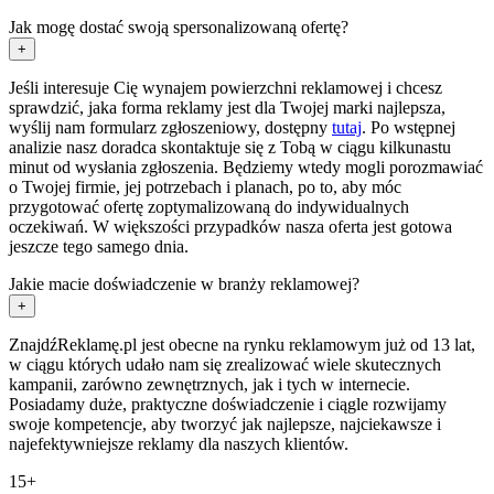
Jak mogę dostać swoją spersonalizowaną ofertę?
+
Jeśli interesuje Cię wynajem powierzchni reklamowej i chcesz
sprawdzić, jaka forma reklamy jest dla Twojej marki najlepsza,
wyślij nam formularz zgłoszeniowy, dostępny
tutaj
. Po wstępnej
analizie nasz doradca skontaktuje się z Tobą w ciągu kilkunastu
minut od wysłania zgłoszenia. Będziemy wtedy mogli porozmawiać
o Twojej firmie, jej potrzebach i planach, po to, aby móc
przygotować ofertę zoptymalizowaną do indywidualnych
oczekiwań. W większości przypadków nasza oferta jest gotowa
jeszcze tego samego dnia.
Jakie macie doświadczenie w branży reklamowej?
+
ZnajdźReklamę.pl jest obecne na rynku reklamowym już od 13 lat,
w ciągu których udało nam się zrealizować wiele skutecznych
kampanii, zarówno zewnętrznych, jak i tych w internecie.
Posiadamy duże, praktyczne doświadczenie i ciągle rozwijamy
swoje kompetencje, aby tworzyć jak najlepsze, najciekawsze i
najefektywniejsze reklamy dla naszych klientów.
15+