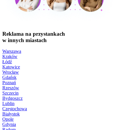
Reklama na przystankach
w innych miastach
Warszawa
Kraków
Łódź
Katowice
Wrocław
Gdańsk
Poznań
Rzeszów
Szczecin
Bydgoszcz
Lublin
Częstochowa
Białystok
Opole
Gdynia
Radom