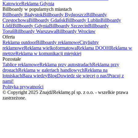
Katowice
Reklama Gdynia
Billboardy w popularnych miastach
Billboardy Białystok
Billboardy Bydgoszcz
Billboardy
Częstochowa
Billboardy Gdańsk
Billboardy Lublin
Billboardy
Łódź
Billboardy Gdynia
Billboardy Szczecin
Billboardy
Toruń
Billboardy Warszawa
Billboardy Wrocław
Oferta
Reklama outdoor
Billboardy reklamowe
Citylighty
reklamowe
Reklama wielkoformatowa
Reklama DOOH
Reklama w
metrze
Reklama w komunikacji miejskiej
Pozostałe
Tablice reklamowe
Reklama przy autostradach
Reklama przy
drogach
Reklama w galeriach handlowych
Reklama na
lotniskach
Baza wiedzy
Blog
Dowiedz się więcej o nas!
Pracuj z
nami!
Polityka prywatności
© Copyright 2025 ZnajdźReklamę.pl sp. z o.o. - wszelkie prawa
zastrzeżone.