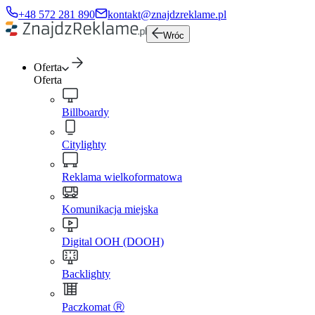
+48 572 281 890
kontakt@znajdzreklame.pl
Wróc
Oferta
Oferta
Billboardy
Citylighty
Reklama wielkoformatowa
Komunikacja miejska
Digital OOH (DOOH)
Backlighty
Paczkomat Ⓡ