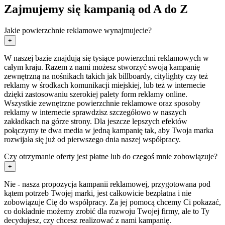
Zajmujemy się kampanią od A do Z
Jakie powierzchnie reklamowe wynajmujecie?
+
W naszej bazie znajdują się tysiące powierzchni reklamowych w
całym kraju. Razem z nami możesz stworzyć swoją kampanię
zewnętrzną na nośnikach takich jak billboardy, citylighty czy też
reklamy w środkach komunikacji miejskiej, lub też w internecie
dzięki zastosowaniu szerokiej palety form reklamy online.
Wszystkie zewnętrzne powierzchnie reklamowe oraz sposoby
reklamy w internecie sprawdzisz szczegółowo w naszych
zakładkach na górze strony. Dla jeszcze lepszych efektów
połączymy te dwa media w jedną kampanię tak, aby Twoja marka
rozwijała się już od pierwszego dnia naszej współpracy.
Czy otrzymanie oferty jest płatne lub do czegoś mnie zobowiązuje?
+
Nie - nasza propozycja kampanii reklamowej, przygotowana pod
kątem potrzeb Twojej marki, jest całkowicie bezpłatna i nie
zobowiązuje Cię do współpracy. Za jej pomocą chcemy Ci pokazać,
co dokładnie możemy zrobić dla rozwoju Twojej firmy, ale to Ty
decydujesz, czy chcesz realizować z nami kampanię.