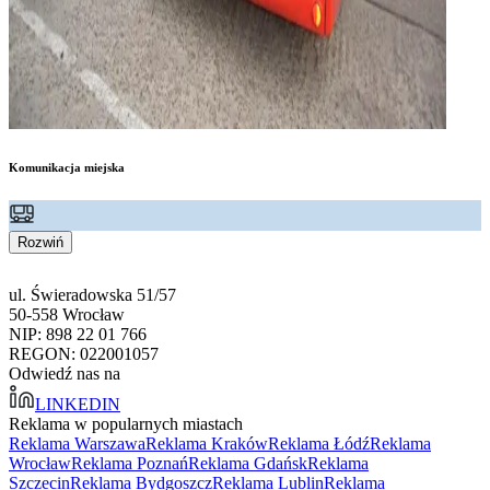
Komunikacja miejska
Rozwiń
ul. Świeradowska 51/57
50-558 Wrocław
NIP: 898 22 01 766
REGON: 022001057
Odwiedź nas na
LINKEDIN
Reklama w popularnych miastach
Reklama Warszawa
Reklama Kraków
Reklama Łódź
Reklama
Wrocław
Reklama Poznań
Reklama Gdańsk
Reklama
Szczecin
Reklama Bydgoszcz
Reklama Lublin
Reklama