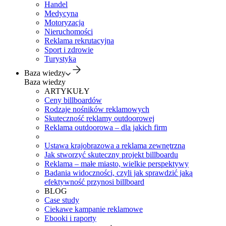
Handel
Medycyna
Motoryzacja
Nieruchomości
Reklama rekrutacyjna
Sport i zdrowie
Turystyka
Baza wiedzy
Baza wiedzy
ARTYKUŁY
Ceny billboardów
Rodzaje nośników reklamowych
Skuteczność reklamy outdoorowej
Reklama outdoorowa – dla jakich firm
Ustawa krajobrazowa a reklama zewnętrzna
Jak stworzyć skuteczny projekt billboardu
Reklama – małe miasto, wielkie perspektywy
Badania widoczności, czyli jak sprawdzić jaką
efektywność przynosi billboard
BLOG
Case study
Ciekawe kampanie reklamowe
Ebooki i raporty