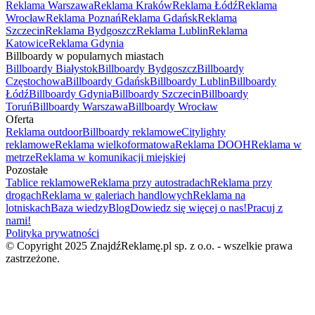
Reklama Warszawa
Reklama Kraków
Reklama Łódź
Reklama
Wrocław
Reklama Poznań
Reklama Gdańsk
Reklama
Szczecin
Reklama Bydgoszcz
Reklama Lublin
Reklama
Katowice
Reklama Gdynia
Billboardy w popularnych miastach
Billboardy Białystok
Billboardy Bydgoszcz
Billboardy
Częstochowa
Billboardy Gdańsk
Billboardy Lublin
Billboardy
Łódź
Billboardy Gdynia
Billboardy Szczecin
Billboardy
Toruń
Billboardy Warszawa
Billboardy Wrocław
Oferta
Reklama outdoor
Billboardy reklamowe
Citylighty
reklamowe
Reklama wielkoformatowa
Reklama DOOH
Reklama w
metrze
Reklama w komunikacji miejskiej
Pozostałe
Tablice reklamowe
Reklama przy autostradach
Reklama przy
drogach
Reklama w galeriach handlowych
Reklama na
lotniskach
Baza wiedzy
Blog
Dowiedz się więcej o nas!
Pracuj z
nami!
Polityka prywatności
© Copyright 2025 ZnajdźReklamę.pl sp. z o.o. - wszelkie prawa
zastrzeżone.