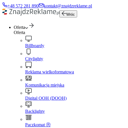
+48 572 281 890
kontakt@znajdzreklame.pl
Wróc
Oferta
Oferta
Billboardy
Citylighty
Reklama wielkoformatowa
Komunikacja miejska
Digital OOH (DOOH)
Backlighty
Paczkomat Ⓡ