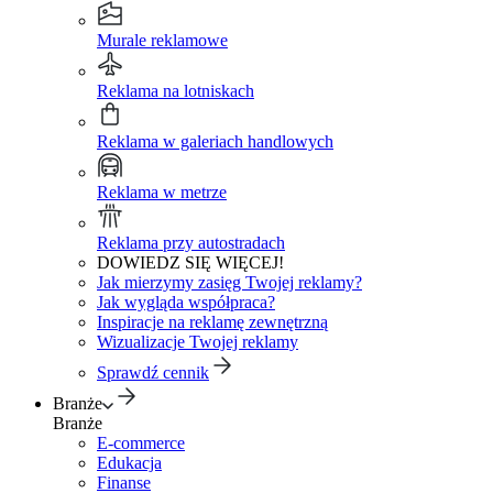
Murale reklamowe
Reklama na lotniskach
Reklama w galeriach handlowych
Reklama w metrze
Reklama przy autostradach
DOWIEDZ SIĘ WIĘCEJ!
Jak mierzymy zasięg Twojej reklamy?
Jak wygląda współpraca?
Inspiracje na reklamę zewnętrzną
Wizualizacje Twojej reklamy
Sprawdź cennik
Branże
Branże
E-commerce
Edukacja
Finanse