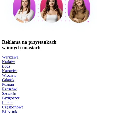
Reklama na przystankach
w innych miastach
Warszawa
Kraków
Łódź
Katowice
Wrocław
Gdańsk
Poznań
Rzeszów
Szczecin
Bydgoszcz
Lublin
Częstochowa
Białystok