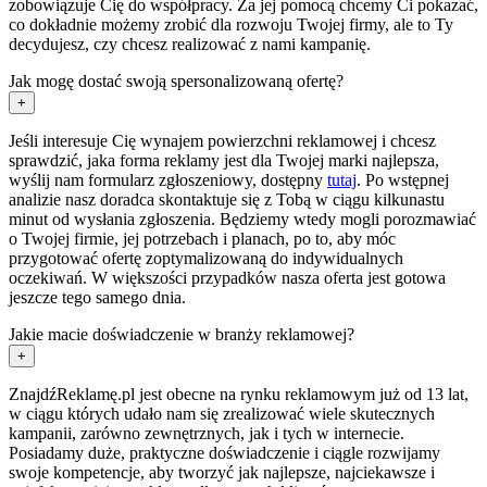
zobowiązuje Cię do współpracy. Za jej pomocą chcemy Ci pokazać,
co dokładnie możemy zrobić dla rozwoju Twojej firmy, ale to Ty
decydujesz, czy chcesz realizować z nami kampanię.
Jak mogę dostać swoją spersonalizowaną ofertę?
+
Jeśli interesuje Cię wynajem powierzchni reklamowej i chcesz
sprawdzić, jaka forma reklamy jest dla Twojej marki najlepsza,
wyślij nam formularz zgłoszeniowy, dostępny
tutaj
. Po wstępnej
analizie nasz doradca skontaktuje się z Tobą w ciągu kilkunastu
minut od wysłania zgłoszenia. Będziemy wtedy mogli porozmawiać
o Twojej firmie, jej potrzebach i planach, po to, aby móc
przygotować ofertę zoptymalizowaną do indywidualnych
oczekiwań. W większości przypadków nasza oferta jest gotowa
jeszcze tego samego dnia.
Jakie macie doświadczenie w branży reklamowej?
+
ZnajdźReklamę.pl jest obecne na rynku reklamowym już od 13 lat,
w ciągu których udało nam się zrealizować wiele skutecznych
kampanii, zarówno zewnętrznych, jak i tych w internecie.
Posiadamy duże, praktyczne doświadczenie i ciągle rozwijamy
swoje kompetencje, aby tworzyć jak najlepsze, najciekawsze i