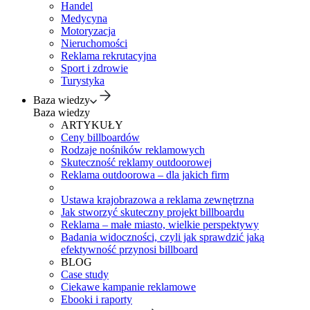
Handel
Medycyna
Motoryzacja
Nieruchomości
Reklama rekrutacyjna
Sport i zdrowie
Turystyka
Baza wiedzy
Baza wiedzy
ARTYKUŁY
Ceny billboardów
Rodzaje nośników reklamowych
Skuteczność reklamy outdoorowej
Reklama outdoorowa – dla jakich firm
Ustawa krajobrazowa a reklama zewnętrzna
Jak stworzyć skuteczny projekt billboardu
Reklama – małe miasto, wielkie perspektywy
Badania widoczności, czyli jak sprawdzić jaką
efektywność przynosi billboard
BLOG
Case study
Ciekawe kampanie reklamowe
Ebooki i raporty