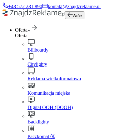
+48 572 281 890
kontakt@znajdzreklame.pl
Wróc
Oferta
Oferta
Billboardy
Citylighty
Reklama wielkoformatowa
Komunikacja miejska
Digital OOH (DOOH)
Backlighty
Paczkomat Ⓡ