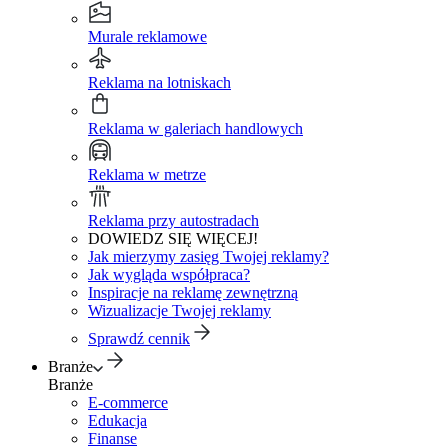
Murale reklamowe
Reklama na lotniskach
Reklama w galeriach handlowych
Reklama w metrze
Reklama przy autostradach
DOWIEDZ SIĘ WIĘCEJ!
Jak mierzymy zasięg Twojej reklamy?
Jak wygląda współpraca?
Inspiracje na reklamę zewnętrzną
Wizualizacje Twojej reklamy
Sprawdź cennik
Branże
Branże
E-commerce
Edukacja
Finanse