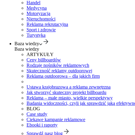
Handel
Medycyna
Motoryzacja
Nieruchomości
Reklama rekrutacyjna
Sport i zdrowie
Turystyka
Baza wiedzy
Baza wiedzy
ARTYKUŁY
Ceny billboardów
Rodzaje nośników reklamowych
Skuteczność reklamy outdoorowej
Reklama outdoorowa – dla jakich firm
Ustawa krajobrazowa a reklama zewnętrzna
Jak stworzyć skuteczny projekt billboardu
Reklama – małe miasto, wielkie perspektywy
Badania widoczności, czyli jak sprawdzić jaką efektywno
BLOG
Case study
Ciekawe kampanie reklamowe
Ebooki i raporty
Sprawdź nasz blog