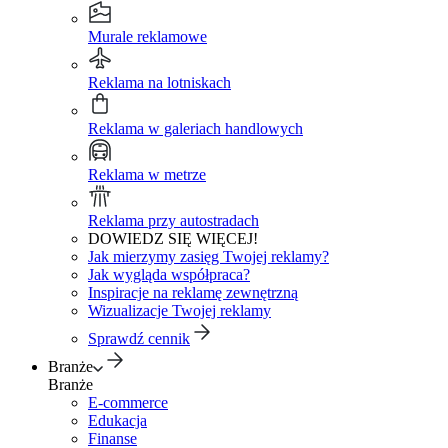
Murale reklamowe
Reklama na lotniskach
Reklama w galeriach handlowych
Reklama w metrze
Reklama przy autostradach
DOWIEDZ SIĘ WIĘCEJ!
Jak mierzymy zasięg Twojej reklamy?
Jak wygląda współpraca?
Inspiracje na reklamę zewnętrzną
Wizualizacje Twojej reklamy
Sprawdź cennik
Branże
Branże
E-commerce
Edukacja
Finanse