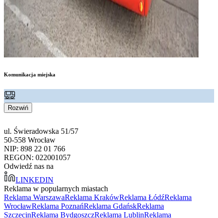
Komunikacja miejska
Rozwiń
ul. Świeradowska 51/57
50-558 Wrocław
NIP: 898 22 01 766
REGON: 022001057
Odwiedź nas na
LINKEDIN
Reklama w popularnych miastach
Reklama Warszawa
Reklama Kraków
Reklama Łódź
Reklama
Wrocław
Reklama Poznań
Reklama Gdańsk
Reklama
Szczecin
Reklama Bydgoszcz
Reklama Lublin
Reklama