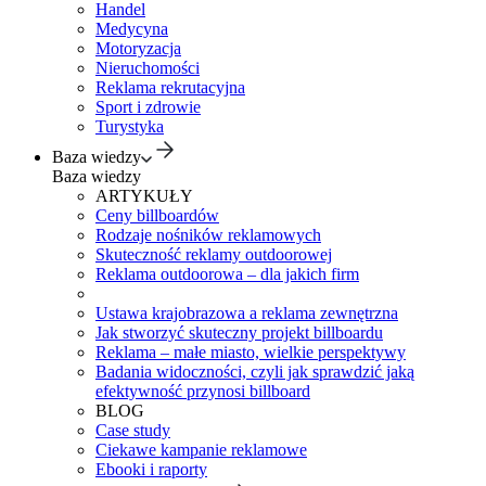
Handel
Medycyna
Motoryzacja
Nieruchomości
Reklama rekrutacyjna
Sport i zdrowie
Turystyka
Baza wiedzy
Baza wiedzy
ARTYKUŁY
Ceny billboardów
Rodzaje nośników reklamowych
Skuteczność reklamy outdoorowej
Reklama outdoorowa – dla jakich firm
Ustawa krajobrazowa a reklama zewnętrzna
Jak stworzyć skuteczny projekt billboardu
Reklama – małe miasto, wielkie perspektywy
Badania widoczności, czyli jak sprawdzić jaką
efektywność przynosi billboard
BLOG
Case study
Ciekawe kampanie reklamowe
Ebooki i raporty