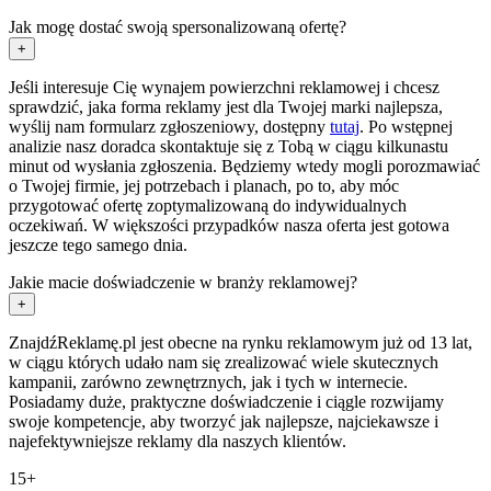
Jak mogę dostać swoją spersonalizowaną ofertę?
+
Jeśli interesuje Cię wynajem powierzchni reklamowej i chcesz
sprawdzić, jaka forma reklamy jest dla Twojej marki najlepsza,
wyślij nam formularz zgłoszeniowy, dostępny
tutaj
. Po wstępnej
analizie nasz doradca skontaktuje się z Tobą w ciągu kilkunastu
minut od wysłania zgłoszenia. Będziemy wtedy mogli porozmawiać
o Twojej firmie, jej potrzebach i planach, po to, aby móc
przygotować ofertę zoptymalizowaną do indywidualnych
oczekiwań. W większości przypadków nasza oferta jest gotowa
jeszcze tego samego dnia.
Jakie macie doświadczenie w branży reklamowej?
+
ZnajdźReklamę.pl jest obecne na rynku reklamowym już od 13 lat,
w ciągu których udało nam się zrealizować wiele skutecznych
kampanii, zarówno zewnętrznych, jak i tych w internecie.
Posiadamy duże, praktyczne doświadczenie i ciągle rozwijamy
swoje kompetencje, aby tworzyć jak najlepsze, najciekawsze i
najefektywniejsze reklamy dla naszych klientów.
15+