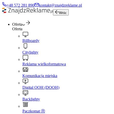
+48 572 281 890
kontakt@znajdzreklame.pl
Wróc
Oferta
Oferta
Billboardy
Citylighty
Reklama wielkoformatowa
Komunikacja miejska
Digital OOH (DOOH)
Backlighty
Paczkomat Ⓡ