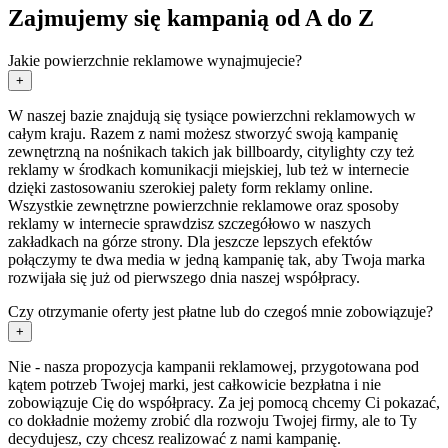
Zajmujemy się kampanią od A do Z
Jakie powierzchnie reklamowe wynajmujecie?
+
W naszej bazie znajdują się tysiące powierzchni reklamowych w
całym kraju. Razem z nami możesz stworzyć swoją kampanię
zewnętrzną na nośnikach takich jak billboardy, citylighty czy też
reklamy w środkach komunikacji miejskiej, lub też w internecie
dzięki zastosowaniu szerokiej palety form reklamy online.
Wszystkie zewnętrzne powierzchnie reklamowe oraz sposoby
reklamy w internecie sprawdzisz szczegółowo w naszych
zakładkach na górze strony. Dla jeszcze lepszych efektów
połączymy te dwa media w jedną kampanię tak, aby Twoja marka
rozwijała się już od pierwszego dnia naszej współpracy.
Czy otrzymanie oferty jest płatne lub do czegoś mnie zobowiązuje?
+
Nie - nasza propozycja kampanii reklamowej, przygotowana pod
kątem potrzeb Twojej marki, jest całkowicie bezpłatna i nie
zobowiązuje Cię do współpracy. Za jej pomocą chcemy Ci pokazać,
co dokładnie możemy zrobić dla rozwoju Twojej firmy, ale to Ty
decydujesz, czy chcesz realizować z nami kampanię.