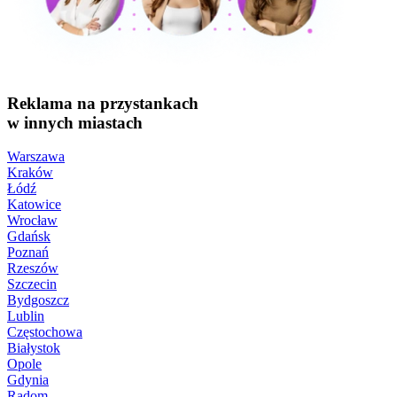
Reklama na przystankach
w innych miastach
Warszawa
Kraków
Łódź
Katowice
Wrocław
Gdańsk
Poznań
Rzeszów
Szczecin
Bydgoszcz
Lublin
Częstochowa
Białystok
Opole
Gdynia
Radom