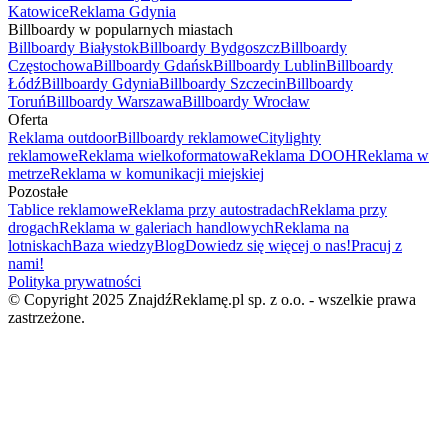
Katowice
Reklama Gdynia
Billboardy w popularnych miastach
Billboardy Białystok
Billboardy Bydgoszcz
Billboardy
Częstochowa
Billboardy Gdańsk
Billboardy Lublin
Billboardy
Łódź
Billboardy Gdynia
Billboardy Szczecin
Billboardy
Toruń
Billboardy Warszawa
Billboardy Wrocław
Oferta
Reklama outdoor
Billboardy reklamowe
Citylighty
reklamowe
Reklama wielkoformatowa
Reklama DOOH
Reklama w
metrze
Reklama w komunikacji miejskiej
Pozostałe
Tablice reklamowe
Reklama przy autostradach
Reklama przy
drogach
Reklama w galeriach handlowych
Reklama na
lotniskach
Baza wiedzy
Blog
Dowiedz się więcej o nas!
Pracuj z
nami!
Polityka prywatności
© Copyright 2025 ZnajdźReklamę.pl sp. z o.o. - wszelkie prawa
zastrzeżone.