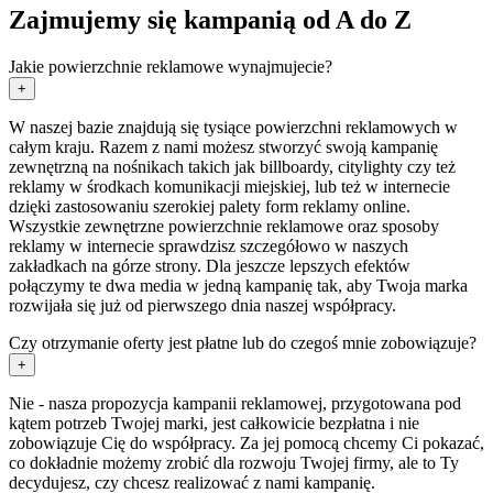
Zajmujemy się kampanią od A do Z
Jakie powierzchnie reklamowe wynajmujecie?
+
W naszej bazie znajdują się tysiące powierzchni reklamowych w
całym kraju. Razem z nami możesz stworzyć swoją kampanię
zewnętrzną na nośnikach takich jak billboardy, citylighty czy też
reklamy w środkach komunikacji miejskiej, lub też w internecie
dzięki zastosowaniu szerokiej palety form reklamy online.
Wszystkie zewnętrzne powierzchnie reklamowe oraz sposoby
reklamy w internecie sprawdzisz szczegółowo w naszych
zakładkach na górze strony. Dla jeszcze lepszych efektów
połączymy te dwa media w jedną kampanię tak, aby Twoja marka
rozwijała się już od pierwszego dnia naszej współpracy.
Czy otrzymanie oferty jest płatne lub do czegoś mnie zobowiązuje?
+
Nie - nasza propozycja kampanii reklamowej, przygotowana pod
kątem potrzeb Twojej marki, jest całkowicie bezpłatna i nie
zobowiązuje Cię do współpracy. Za jej pomocą chcemy Ci pokazać,
co dokładnie możemy zrobić dla rozwoju Twojej firmy, ale to Ty
decydujesz, czy chcesz realizować z nami kampanię.