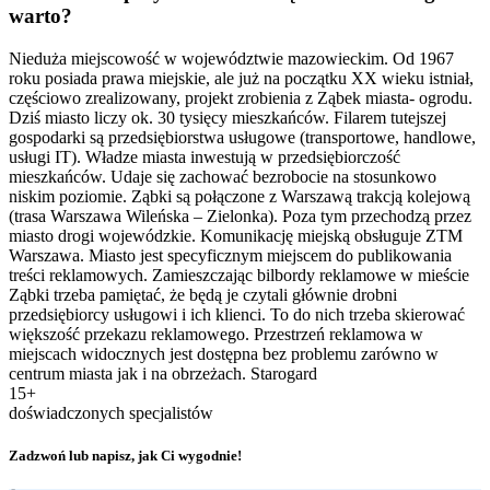
warto?
Nieduża miejscowość w województwie mazowieckim. Od 1967
roku posiada prawa miejskie, ale już na początku XX wieku istniał,
częściowo zrealizowany, projekt zrobienia z Ząbek miasta- ogrodu.
Dziś miasto liczy ok. 30 tysięcy mieszkańców. Filarem tutejszej
gospodarki są przedsiębiorstwa usługowe (transportowe, handlowe,
usługi IT). Władze miasta inwestują w przedsiębiorczość
mieszkańców. Udaje się zachować bezrobocie na stosunkowo
niskim poziomie. Ząbki są połączone z Warszawą trakcją kolejową
(trasa Warszawa Wileńska – Zielonka). Poza tym przechodzą przez
miasto drogi wojewódzkie. Komunikację miejską obsługuje ZTM
Warszawa. Miasto jest specyficznym miejscem do publikowania
treści reklamowych. Zamieszczając bilbordy reklamowe w mieście
Ząbki trzeba pamiętać, że będą je czytali głównie drobni
przedsiębiorcy usługowi i ich klienci. To do nich trzeba skierować
większość przekazu reklamowego. Przestrzeń reklamowa w
miejscach widocznych jest dostępna bez problemu zarówno w
centrum miasta jak i na obrzeżach. Starogard
15+
doświadczonych specjalistów
Zadzwoń lub napisz, jak Ci wygodnie!