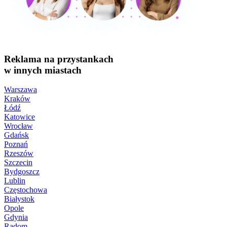
Reklama na przystankach
w innych miastach
Warszawa
Kraków
Łódź
Katowice
Wrocław
Gdańsk
Poznań
Rzeszów
Szczecin
Bydgoszcz
Lublin
Częstochowa
Białystok
Opole
Gdynia
Radom