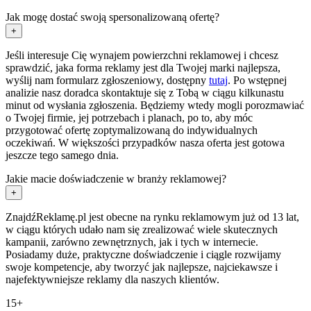
Jak mogę dostać swoją spersonalizowaną ofertę?
+
Jeśli interesuje Cię wynajem powierzchni reklamowej i chcesz
sprawdzić, jaka forma reklamy jest dla Twojej marki najlepsza,
wyślij nam formularz zgłoszeniowy, dostępny
tutaj
. Po wstępnej
analizie nasz doradca skontaktuje się z Tobą w ciągu kilkunastu
minut od wysłania zgłoszenia. Będziemy wtedy mogli porozmawiać
o Twojej firmie, jej potrzebach i planach, po to, aby móc
przygotować ofertę zoptymalizowaną do indywidualnych
oczekiwań. W większości przypadków nasza oferta jest gotowa
jeszcze tego samego dnia.
Jakie macie doświadczenie w branży reklamowej?
+
ZnajdźReklamę.pl jest obecne na rynku reklamowym już od 13 lat,
w ciągu których udało nam się zrealizować wiele skutecznych
kampanii, zarówno zewnętrznych, jak i tych w internecie.
Posiadamy duże, praktyczne doświadczenie i ciągle rozwijamy
swoje kompetencje, aby tworzyć jak najlepsze, najciekawsze i
najefektywniejsze reklamy dla naszych klientów.
15+