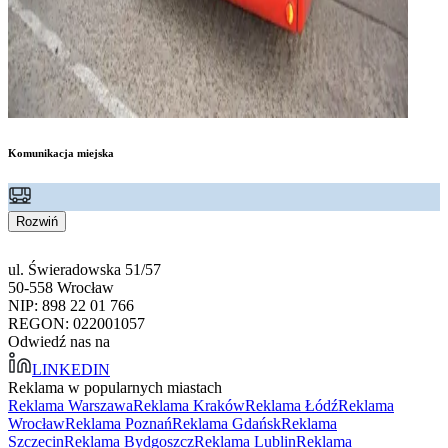
Komunikacja miejska
Rozwiń
ul. Świeradowska 51/57
50-558 Wrocław
NIP: 898 22 01 766
REGON: 022001057
Odwiedź nas na
LINKEDIN
Reklama w popularnych miastach
Reklama Warszawa
Reklama Kraków
Reklama Łódź
Reklama
Wrocław
Reklama Poznań
Reklama Gdańsk
Reklama
Szczecin
Reklama Bydgoszcz
Reklama Lublin
Reklama