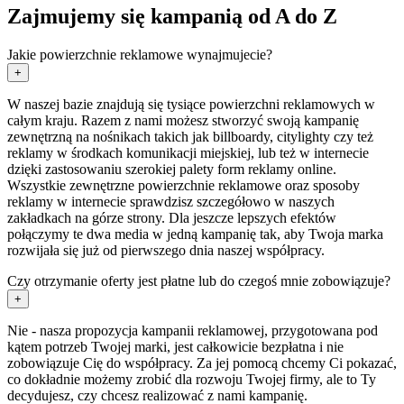
Zajmujemy się kampanią od A do Z
Jakie powierzchnie reklamowe wynajmujecie?
+
W naszej bazie znajdują się tysiące powierzchni reklamowych w
całym kraju. Razem z nami możesz stworzyć swoją kampanię
zewnętrzną na nośnikach takich jak billboardy, citylighty czy też
reklamy w środkach komunikacji miejskiej, lub też w internecie
dzięki zastosowaniu szerokiej palety form reklamy online.
Wszystkie zewnętrzne powierzchnie reklamowe oraz sposoby
reklamy w internecie sprawdzisz szczegółowo w naszych
zakładkach na górze strony. Dla jeszcze lepszych efektów
połączymy te dwa media w jedną kampanię tak, aby Twoja marka
rozwijała się już od pierwszego dnia naszej współpracy.
Czy otrzymanie oferty jest płatne lub do czegoś mnie zobowiązuje?
+
Nie - nasza propozycja kampanii reklamowej, przygotowana pod
kątem potrzeb Twojej marki, jest całkowicie bezpłatna i nie
zobowiązuje Cię do współpracy. Za jej pomocą chcemy Ci pokazać,
co dokładnie możemy zrobić dla rozwoju Twojej firmy, ale to Ty
decydujesz, czy chcesz realizować z nami kampanię.