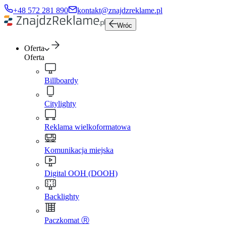
+48 572 281 890
kontakt@znajdzreklame.pl
Wróc
Oferta
Oferta
Billboardy
Citylighty
Reklama wielkoformatowa
Komunikacja miejska
Digital OOH (DOOH)
Backlighty
Paczkomat Ⓡ