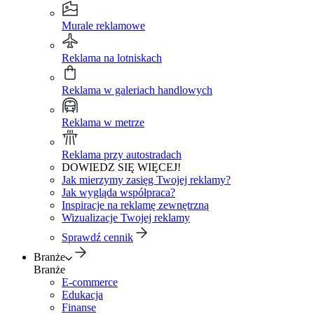
Murale reklamowe
Reklama na lotniskach
Reklama w galeriach handlowych
Reklama w metrze
Reklama przy autostradach
DOWIEDZ SIĘ WIĘCEJ!
Jak mierzymy zasięg Twojej reklamy?
Jak wygląda współpraca?
Inspiracje na reklamę zewnętrzną
Wizualizacje Twojej reklamy
Sprawdź cennik
Branże
Branże
E-commerce
Edukacja
Finanse