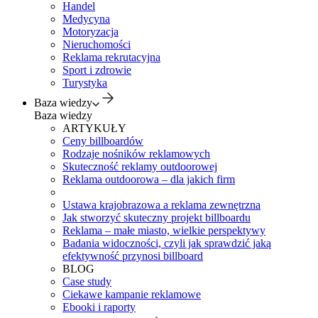
Handel
Medycyna
Motoryzacja
Nieruchomości
Reklama rekrutacyjna
Sport i zdrowie
Turystyka
Baza wiedzy
Baza wiedzy
ARTYKUŁY
Ceny billboardów
Rodzaje nośników reklamowych
Skuteczność reklamy outdoorowej
Reklama outdoorowa – dla jakich firm
Ustawa krajobrazowa a reklama zewnętrzna
Jak stworzyć skuteczny projekt billboardu
Reklama – małe miasto, wielkie perspektywy
Badania widoczności, czyli jak sprawdzić jaką
efektywność przynosi billboard
BLOG
Case study
Ciekawe kampanie reklamowe
Ebooki i raporty