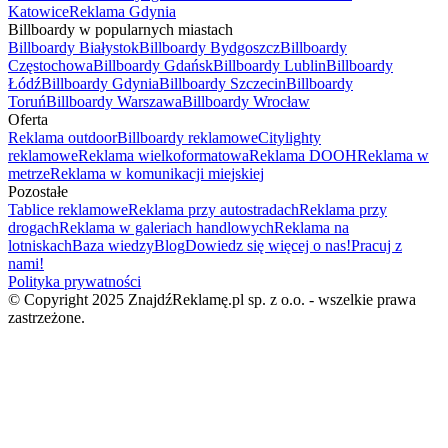
Katowice
Reklama Gdynia
Billboardy w popularnych miastach
Billboardy Białystok
Billboardy Bydgoszcz
Billboardy
Częstochowa
Billboardy Gdańsk
Billboardy Lublin
Billboardy
Łódź
Billboardy Gdynia
Billboardy Szczecin
Billboardy
Toruń
Billboardy Warszawa
Billboardy Wrocław
Oferta
Reklama outdoor
Billboardy reklamowe
Citylighty
reklamowe
Reklama wielkoformatowa
Reklama DOOH
Reklama w
metrze
Reklama w komunikacji miejskiej
Pozostałe
Tablice reklamowe
Reklama przy autostradach
Reklama przy
drogach
Reklama w galeriach handlowych
Reklama na
lotniskach
Baza wiedzy
Blog
Dowiedz się więcej o nas!
Pracuj z
nami!
Polityka prywatności
© Copyright 2025 ZnajdźReklamę.pl sp. z o.o. - wszelkie prawa
zastrzeżone.