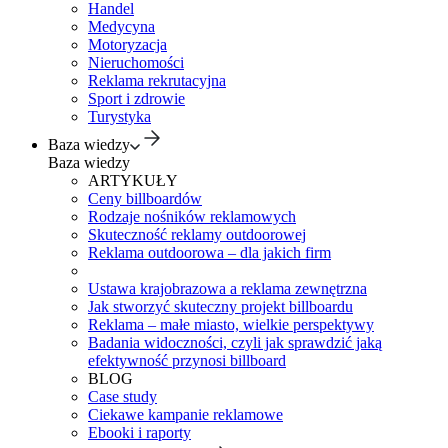
Handel
Medycyna
Motoryzacja
Nieruchomości
Reklama rekrutacyjna
Sport i zdrowie
Turystyka
Baza wiedzy
Baza wiedzy
ARTYKUŁY
Ceny billboardów
Rodzaje nośników reklamowych
Skuteczność reklamy outdoorowej
Reklama outdoorowa – dla jakich firm
Ustawa krajobrazowa a reklama zewnętrzna
Jak stworzyć skuteczny projekt billboardu
Reklama – małe miasto, wielkie perspektywy
Badania widoczności, czyli jak sprawdzić jaką
efektywność przynosi billboard
BLOG
Case study
Ciekawe kampanie reklamowe
Ebooki i raporty