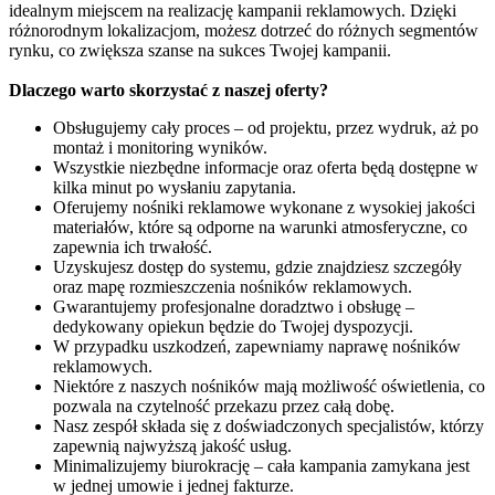
idealnym miejscem na realizację kampanii reklamowych. Dzięki
różnorodnym lokalizacjom, możesz dotrzeć do różnych segmentów
rynku, co zwiększa szanse na sukces Twojej kampanii.
Dlaczego warto skorzystać z naszej oferty?
Obsługujemy cały proces – od projektu, przez wydruk, aż po
montaż i monitoring wyników.
Wszystkie niezbędne informacje oraz oferta będą dostępne w
kilka minut po wysłaniu zapytania.
Oferujemy nośniki reklamowe wykonane z wysokiej jakości
materiałów, które są odporne na warunki atmosferyczne, co
zapewnia ich trwałość.
Uzyskujesz dostęp do systemu, gdzie znajdziesz szczegóły
oraz mapę rozmieszczenia nośników reklamowych.
Gwarantujemy profesjonalne doradztwo i obsługę –
dedykowany opiekun będzie do Twojej dyspozycji.
W przypadku uszkodzeń, zapewniamy naprawę nośników
reklamowych.
Niektóre z naszych nośników mają możliwość oświetlenia, co
pozwala na czytelność przekazu przez całą dobę.
Nasz zespół składa się z doświadczonych specjalistów, którzy
zapewnią najwyższą jakość usług.
Minimalizujemy biurokrację – cała kampania zamykana jest
w jednej umowie i jednej fakturze.