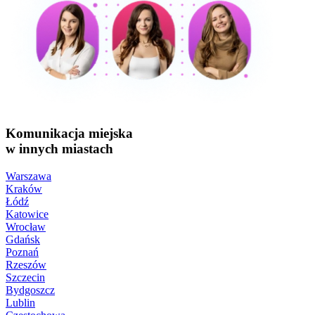
Komunikacja miejska
w innych miastach
Warszawa
Kraków
Łódź
Katowice
Wrocław
Gdańsk
Poznań
Rzeszów
Szczecin
Bydgoszcz
Lublin