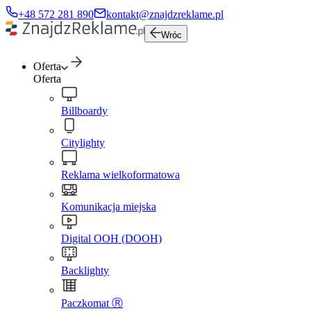
+48 572 281 890
kontakt@znajdzreklame.pl
Wróc
Oferta
Oferta
Billboardy
Citylighty
Reklama wielkoformatowa
Komunikacja miejska
Digital OOH (DOOH)
Backlighty
Paczkomat Ⓡ