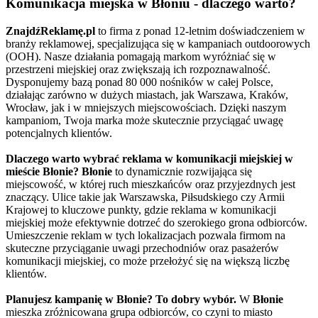
Komunikacja miejska w Błoniu - dlaczego warto?
ZnajdźReklamę.pl
to firma z ponad 12-letnim doświadczeniem w
branży reklamowej, specjalizująca się w kampaniach outdoorowych
(OOH). Nasze działania pomagają markom wyróżniać się w
przestrzeni miejskiej oraz zwiększają ich rozpoznawalność.
Dysponujemy bazą ponad 80 000 nośników w całej Polsce,
działając zarówno w dużych miastach, jak Warszawa, Kraków,
Wrocław, jak i w mniejszych miejscowościach. Dzięki naszym
kampaniom, Twoja marka może skutecznie przyciągać uwagę
potencjalnych klientów.
Dlaczego warto wybrać reklama w komunikacji miejskiej w
mieście Błonie?
Błonie
to dynamicznie rozwijająca się
miejscowość, w której ruch mieszkańców oraz przyjezdnych jest
znaczący. Ulice takie jak Warszawska, Piłsudskiego czy Armii
Krajowej to kluczowe punkty, gdzie reklama w komunikacji
miejskiej może efektywnie dotrzeć do szerokiego grona odbiorców.
Umieszczenie reklam w tych lokalizacjach pozwala firmom na
skuteczne przyciąganie uwagi przechodniów oraz pasażerów
komunikacji miejskiej, co może przełożyć się na większą liczbę
klientów.
Planujesz kampanię w Błonie? To dobry wybór.
W
Błonie
mieszka zróżnicowana grupa odbiorców, co czyni to miasto