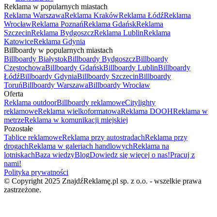
Reklama w popularnych miastach
Reklama Warszawa
Reklama Kraków
Reklama Łódź
Reklama
Wrocław
Reklama Poznań
Reklama Gdańsk
Reklama
Szczecin
Reklama Bydgoszcz
Reklama Lublin
Reklama
Katowice
Reklama Gdynia
Billboardy w popularnych miastach
Billboardy Białystok
Billboardy Bydgoszcz
Billboardy
Częstochowa
Billboardy Gdańsk
Billboardy Lublin
Billboardy
Łódź
Billboardy Gdynia
Billboardy Szczecin
Billboardy
Toruń
Billboardy Warszawa
Billboardy Wrocław
Oferta
Reklama outdoor
Billboardy reklamowe
Citylighty
reklamowe
Reklama wielkoformatowa
Reklama DOOH
Reklama w
metrze
Reklama w komunikacji miejskiej
Pozostałe
Tablice reklamowe
Reklama przy autostradach
Reklama przy
drogach
Reklama w galeriach handlowych
Reklama na
lotniskach
Baza wiedzy
Blog
Dowiedz się więcej o nas!
Pracuj z
nami!
Polityka prywatności
© Copyright 2025 ZnajdźReklamę.pl sp. z o.o. - wszelkie prawa
zastrzeżone.