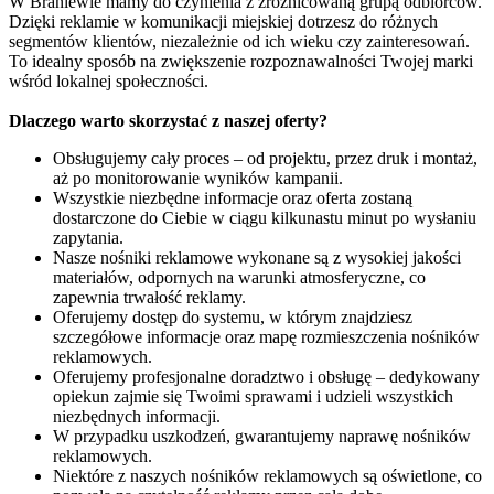
W Braniewie mamy do czynienia z zróżnicowaną grupą odbiorców.
Dzięki reklamie w komunikacji miejskiej dotrzesz do różnych
segmentów klientów, niezależnie od ich wieku czy zainteresowań.
To idealny sposób na zwiększenie rozpoznawalności Twojej marki
wśród lokalnej społeczności.
Dlaczego warto skorzystać z naszej oferty?
Obsługujemy cały proces – od projektu, przez druk i montaż,
aż po monitorowanie wyników kampanii.
Wszystkie niezbędne informacje oraz oferta zostaną
dostarczone do Ciebie w ciągu kilkunastu minut po wysłaniu
zapytania.
Nasze nośniki reklamowe wykonane są z wysokiej jakości
materiałów, odpornych na warunki atmosferyczne, co
zapewnia trwałość reklamy.
Oferujemy dostęp do systemu, w którym znajdziesz
szczegółowe informacje oraz mapę rozmieszczenia nośników
reklamowych.
Oferujemy profesjonalne doradztwo i obsługę – dedykowany
opiekun zajmie się Twoimi sprawami i udzieli wszystkich
niezbędnych informacji.
W przypadku uszkodzeń, gwarantujemy naprawę nośników
reklamowych.
Niektóre z naszych nośników reklamowych są oświetlone, co