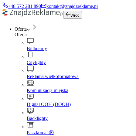
+48 572 281 890
kontakt@znajdzreklame.pl
Wróc
Oferta
Oferta
Billboardy
Citylighty
Reklama wielkoformatowa
Komunikacja miejska
Digital OOH (DOOH)
Backlighty
Paczkomat Ⓡ