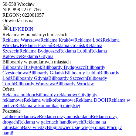
50-558 Wrocław
NIP: 898 22 01 766
REGON: 022001057
Odwiedź nas na
LINKEDIN
Reklama w popularnych miastach
Reklama Warszawa
Reklama Kraków
Reklama Łódź
Reklama
Wrocław
Reklama Poznań
Reklama Gdańsk
Reklama
Szczecin
Reklama Bydgoszcz
Reklama Lublin
Reklama
Katowice
Reklama Gdynia
Billboardy w popularnych miastach
Billboardy Białystok
Billboardy Bydgoszcz
Billboardy
Częstochowa
Billboardy Gdańsk
Billboardy Lublin
Billboardy
Łódź
Billboardy Gdynia
Billboardy Szczecin
Billboardy
Toruń
Billboardy Warszawa
Billboardy Wrocław
Oferta
Reklama outdoor
Billboardy reklamowe
Citylighty
reklamowe
Reklama wielkoformatowa
Reklama DOOH
Reklama w
metrze
Reklama w komunikacji miejskiej
Pozostałe
Tablice reklamowe
Reklama przy autostradach
Reklama przy
drogach
Reklama w galeriach handlowych
Reklama na
lotniskach
Baza wiedzy
Blog
Dowiedz się więcej o nas!
Pracuj z
nami!