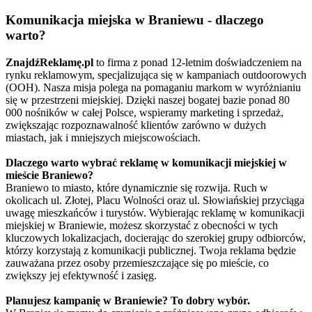
Komunikacja miejska w Braniewu - dlaczego
warto?
ZnajdźReklamę.pl
to firma z ponad 12-letnim doświadczeniem na
rynku reklamowym, specjalizująca się w kampaniach outdoorowych
(OOH). Nasza misja polega na pomaganiu markom w wyróżnianiu
się w przestrzeni miejskiej. Dzięki naszej bogatej bazie ponad 80
000 nośników w całej Polsce, wspieramy marketing i sprzedaż,
zwiększając rozpoznawalność klientów zarówno w dużych
miastach, jak i mniejszych miejscowościach.
Dlaczego warto wybrać reklamę w komunikacji miejskiej w
mieście Braniewo?
Braniewo to miasto, które dynamicznie się rozwija. Ruch w
okolicach ul. Złotej, Placu Wolności oraz ul. Słowiańskiej przyciąga
uwagę mieszkańców i turystów. Wybierając reklamę w komunikacji
miejskiej w Braniewie, możesz skorzystać z obecności w tych
kluczowych lokalizacjach, docierając do szerokiej grupy odbiorców,
którzy korzystają z komunikacji publicznej. Twoja reklama będzie
zauważana przez osoby przemieszczające się po mieście, co
zwiększy jej efektywność i zasięg.
Planujesz kampanię w Braniewie? To dobry wybór.