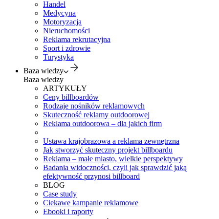
Handel
Medycyna
Motoryzacja
Nieruchomości
Reklama rekrutacyjna
Sport i zdrowie
Turystyka
Baza wiedzy
Baza wiedzy
ARTYKUŁY
Ceny billboardów
Rodzaje nośników reklamowych
Skuteczność reklamy outdoorowej
Reklama outdoorowa – dla jakich firm
Ustawa krajobrazowa a reklama zewnętrzna
Jak stworzyć skuteczny projekt billboardu
Reklama – małe miasto, wielkie perspektywy
Badania widoczności, czyli jak sprawdzić jaką
efektywność przynosi billboard
BLOG
Case study
Ciekawe kampanie reklamowe
Ebooki i raporty