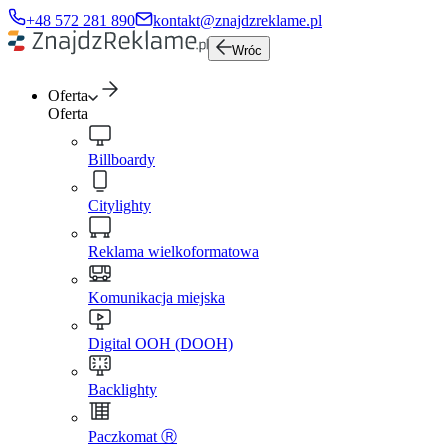
+48 572 281 890
kontakt@znajdzreklame.pl
Wróc
Oferta
Oferta
Billboardy
Citylighty
Reklama wielkoformatowa
Komunikacja miejska
Digital OOH (DOOH)
Backlighty
Paczkomat Ⓡ