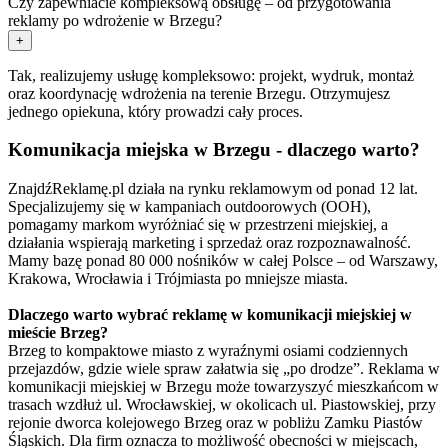
Czy zapewniacie kompleksową obsługę – od przygotowania
reklamy po wdrożenie w Brzegu?
+
Tak, realizujemy usługę kompleksowo: projekt, wydruk, montaż
oraz koordynację wdrożenia na terenie Brzegu. Otrzymujesz
jednego opiekuna, który prowadzi cały proces.
Komunikacja miejska w Brzegu - dlaczego warto?
ZnajdźReklamę.pl działa na rynku reklamowym od ponad 12 lat.
Specjalizujemy się w kampaniach outdoorowych (OOH),
pomagamy markom wyróżniać się w przestrzeni miejskiej, a
działania wspierają marketing i sprzedaż oraz rozpoznawalność.
Mamy bazę ponad 80 000 nośników w całej Polsce – od Warszawy,
Krakowa, Wrocławia i Trójmiasta po mniejsze miasta.
Dlaczego warto wybrać reklamę w komunikacji miejskiej w
mieście Brzeg?
Brzeg to kompaktowe miasto z wyraźnymi osiami codziennych
przejazdów, gdzie wiele spraw załatwia się „po drodze”. Reklama w
komunikacji miejskiej w Brzegu może towarzyszyć mieszkańcom w
trasach wzdłuż ul. Wrocławskiej, w okolicach ul. Piastowskiej, przy
rejonie dworca kolejowego Brzeg oraz w pobliżu Zamku Piastów
Śląskich. Dla firm oznacza to możliwość obecności w miejscach,