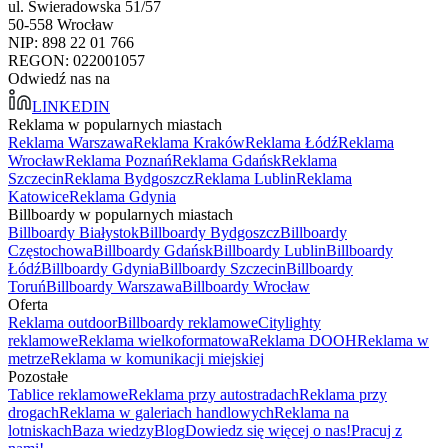
ul. Świeradowska 51/57
50-558 Wrocław
NIP: 898 22 01 766
REGON: 022001057
Odwiedź nas na
LINKEDIN
Reklama w popularnych miastach
Reklama Warszawa
Reklama Kraków
Reklama Łódź
Reklama
Wrocław
Reklama Poznań
Reklama Gdańsk
Reklama
Szczecin
Reklama Bydgoszcz
Reklama Lublin
Reklama
Katowice
Reklama Gdynia
Billboardy w popularnych miastach
Billboardy Białystok
Billboardy Bydgoszcz
Billboardy
Częstochowa
Billboardy Gdańsk
Billboardy Lublin
Billboardy
Łódź
Billboardy Gdynia
Billboardy Szczecin
Billboardy
Toruń
Billboardy Warszawa
Billboardy Wrocław
Oferta
Reklama outdoor
Billboardy reklamowe
Citylighty
reklamowe
Reklama wielkoformatowa
Reklama DOOH
Reklama w
metrze
Reklama w komunikacji miejskiej
Pozostałe
Tablice reklamowe
Reklama przy autostradach
Reklama przy
drogach
Reklama w galeriach handlowych
Reklama na
lotniskach
Baza wiedzy
Blog
Dowiedz się więcej o nas!
Pracuj z