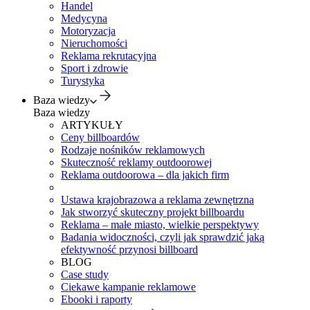
Handel
Medycyna
Motoryzacja
Nieruchomości
Reklama rekrutacyjna
Sport i zdrowie
Turystyka
Baza wiedzy
Baza wiedzy
ARTYKUŁY
Ceny billboardów
Rodzaje nośników reklamowych
Skuteczność reklamy outdoorowej
Reklama outdoorowa – dla jakich firm
Ustawa krajobrazowa a reklama zewnętrzna
Jak stworzyć skuteczny projekt billboardu
Reklama – małe miasto, wielkie perspektywy
Badania widoczności, czyli jak sprawdzić jaką
efektywność przynosi billboard
BLOG
Case study
Ciekawe kampanie reklamowe
Ebooki i raporty