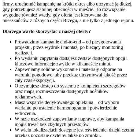
firmy, uruchomić kampanię na krótki okres albo utrzymać ją dłużej,
gdy potrzebujesz stabilnej obecności w mieście. To rozwiązanie
wygodne również wtedy, gdy oferta jest kierowana do
mieszkańców z różnych części Brzegu, a nie tylko z jednego rejonu.
Dlaczego warto skorzystać z naszej oferty?
Prowadzimy kampanię end-to-end – od przygotowania
projektu, przez wydruk i montaż, po bieżący monitoring
realizacji.
Po wysłaniu zapytania dostajesz zestaw dostępnych opcji i
kluczowe informacje zwykle w kilkanaście minut.
Zapewniamy solidne wykonanie i materiały odporne na
warunki pogodowe, aby przekaz utrzymywał jakość przez
cały czas ekspozycji.
Otrzymujesz dostęp do systemu z kompletem szczegółów
oraz mapą rozmieszczenia dostępnych nośników
reklamowych.
Masz wsparcie dedykowanego opiekuna – od wyboru
wariantu po ustalenie harmonogramu i potwierdzenie
wdrożenia.
W razie uszkodzeń zapewniamy naprawę, aby kampania
mogła trwać bez zbędnych przestojów.
W wielu lokalizacjach dostępne jest oświetlenie, dzięki czemu
przekaz pozostaje czytelny także po zmroku.