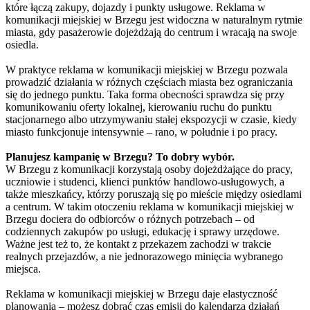
które łączą zakupy, dojazdy i punkty usługowe. Reklama w
komunikacji miejskiej w Brzegu jest widoczna w naturalnym rytmie
miasta, gdy pasażerowie dojeżdżają do centrum i wracają na swoje
osiedla.
W praktyce reklama w komunikacji miejskiej w Brzegu pozwala
prowadzić działania w różnych częściach miasta bez ograniczania
się do jednego punktu. Taka forma obecności sprawdza się przy
komunikowaniu oferty lokalnej, kierowaniu ruchu do punktu
stacjonarnego albo utrzymywaniu stałej ekspozycji w czasie, kiedy
miasto funkcjonuje intensywnie – rano, w południe i po pracy.
Planujesz kampanię w Brzegu? To dobry wybór.
W Brzegu z komunikacji korzystają osoby dojeżdżające do pracy,
uczniowie i studenci, klienci punktów handlowo-usługowych, a
także mieszkańcy, którzy poruszają się po mieście między osiedlami
a centrum. W takim otoczeniu reklama w komunikacji miejskiej w
Brzegu dociera do odbiorców o różnych potrzebach – od
codziennych zakupów po usługi, edukację i sprawy urzędowe.
Ważne jest też to, że kontakt z przekazem zachodzi w trakcie
realnych przejazdów, a nie jednorazowego minięcia wybranego
miejsca.
Reklama w komunikacji miejskiej w Brzegu daje elastyczność
planowania – możesz dobrać czas emisji do kalendarza działań