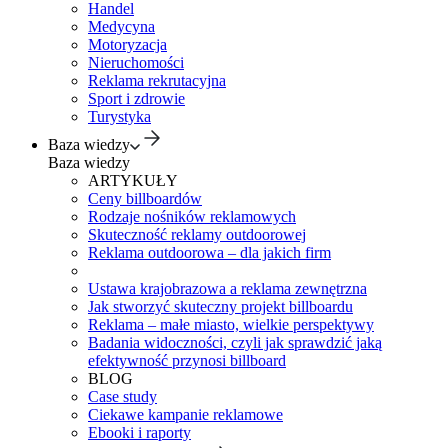
Handel
Medycyna
Motoryzacja
Nieruchomości
Reklama rekrutacyjna
Sport i zdrowie
Turystyka
Baza wiedzy
Baza wiedzy
ARTYKUŁY
Ceny billboardów
Rodzaje nośników reklamowych
Skuteczność reklamy outdoorowej
Reklama outdoorowa – dla jakich firm
Ustawa krajobrazowa a reklama zewnętrzna
Jak stworzyć skuteczny projekt billboardu
Reklama – małe miasto, wielkie perspektywy
Badania widoczności, czyli jak sprawdzić jaką
efektywność przynosi billboard
BLOG
Case study
Ciekawe kampanie reklamowe
Ebooki i raporty