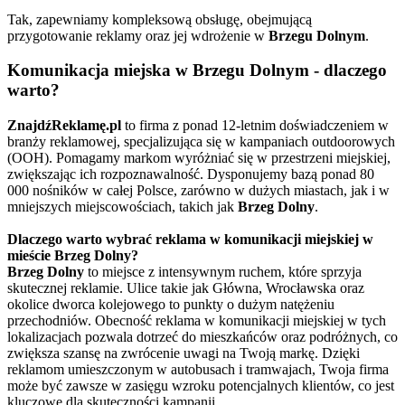
Tak, zapewniamy kompleksową obsługę, obejmującą
przygotowanie reklamy oraz jej wdrożenie w
Brzegu Dolnym
.
Komunikacja miejska w Brzegu Dolnym - dlaczego
warto?
ZnajdźReklamę.pl
to firma z ponad 12-letnim doświadczeniem w
branży reklamowej, specjalizująca się w kampaniach outdoorowych
(OOH). Pomagamy markom wyróżniać się w przestrzeni miejskiej,
zwiększając ich rozpoznawalność. Dysponujemy bazą ponad 80
000 nośników w całej Polsce, zarówno w dużych miastach, jak i w
mniejszych miejscowościach, takich jak
Brzeg Dolny
.
Dlaczego warto wybrać reklama w komunikacji miejskiej w
mieście Brzeg Dolny?
Brzeg Dolny
to miejsce z intensywnym ruchem, które sprzyja
skutecznej reklamie. Ulice takie jak Główna, Wrocławska oraz
okolice dworca kolejowego to punkty o dużym natężeniu
przechodniów. Obecność reklama w komunikacji miejskiej w tych
lokalizacjach pozwala dotrzeć do mieszkańców oraz podróżnych, co
zwiększa szansę na zwrócenie uwagi na Twoją markę. Dzięki
reklamom umieszczonym w autobusach i tramwajach, Twoja firma
może być zawsze w zasięgu wzroku potencjalnych klientów, co jest
kluczowe dla skuteczności kampanii.