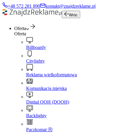
+48 572 281 890
kontakt@znajdzreklame.pl
Wróc
Oferta
Oferta
Billboardy
Citylighty
Reklama wielkoformatowa
Komunikacja miejska
Digital OOH (DOOH)
Backlighty
Paczkomat Ⓡ