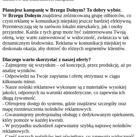
Planujesz kampanię w Brzegu Dolnym? To dobry wybór.
W
Brzegu Dolnym
znajdziesz zróżnicowaną grupę odbiorców, co
czyni reklamę w komunikacji miejskiej jeszcze bardziej efektywną.
Przemieszczają się tu zarówno lokalni mieszkańcy, jak i osoby
przyjezdne. Każda z tych grup może być zainteresowana Twoją
ofertą, więc warto zainwestować w widoczność, zwłaszcza w tak
dynamicznym środowisku. Reklama w komunikacji miejskiej to
doskonała okazja, aby dotrzeć do różnych segmentów klientów.
Dlaczego warto skorzystać z naszej oferty?
- Zajmujemy się wszystkim – od koncepcji, przez produkcję, aż po
analizę wyników.
- Odpowiedzi na Twoje zapytania i ofertę otrzymasz w ciągu
kilkunastu minut.
- Nasze nośniki reklamowe wykonane są z materiałów wysokiej
jakości, odpornych na warunki atmosferyczne, co zapewnia ich
długą żywotność.
- Oferujemy dostęp do systemu, gdzie znajdziesz szczegóły oraz
mapę rozmieszczenia nośników reklamowych.
- Gwarantujemy profesjonalną obsługę z dedykowanym opiekunem,
który pomoże w każdej kwestii.
- W przypadku uszkodzeń zapewniamy szybką naprawę nośników
reklamowych.
- Część naszych nośników jest oświetlona, co zapewnia widoczność