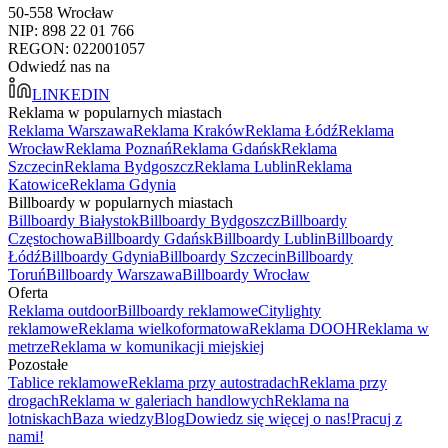
50-558 Wrocław
NIP: 898 22 01 766
REGON: 022001057
Odwiedź nas na
LINKEDIN
Reklama w popularnych miastach
Reklama Warszawa
Reklama Kraków
Reklama Łódź
Reklama
Wrocław
Reklama Poznań
Reklama Gdańsk
Reklama
Szczecin
Reklama Bydgoszcz
Reklama Lublin
Reklama
Katowice
Reklama Gdynia
Billboardy w popularnych miastach
Billboardy Białystok
Billboardy Bydgoszcz
Billboardy
Częstochowa
Billboardy Gdańsk
Billboardy Lublin
Billboardy
Łódź
Billboardy Gdynia
Billboardy Szczecin
Billboardy
Toruń
Billboardy Warszawa
Billboardy Wrocław
Oferta
Reklama outdoor
Billboardy reklamowe
Citylighty
reklamowe
Reklama wielkoformatowa
Reklama DOOH
Reklama w
metrze
Reklama w komunikacji miejskiej
Pozostałe
Tablice reklamowe
Reklama przy autostradach
Reklama przy
drogach
Reklama w galeriach handlowych
Reklama na
lotniskach
Baza wiedzy
Blog
Dowiedz się więcej o nas!
Pracuj z
nami!