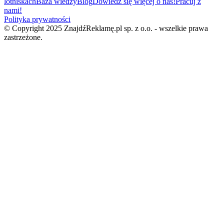
lotniskach
Baza wiedzy
Blog
Dowiedz się więcej o nas!
Pracuj z
nami!
Polityka prywatności
© Copyright 2025 ZnajdźReklamę.pl sp. z o.o. - wszelkie prawa
zastrzeżone.