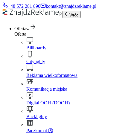
+48 572 281 890
kontakt@znajdzreklame.pl
Wróc
Oferta
Oferta
Billboardy
Citylighty
Reklama wielkoformatowa
Komunikacja miejska
Digital OOH (DOOH)
Backlighty
Paczkomat Ⓡ