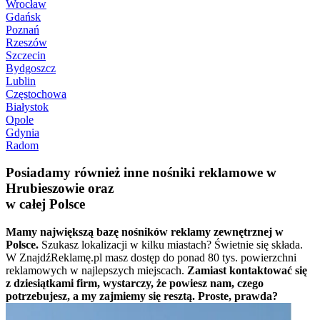
Wrocław
Gdańsk
Poznań
Rzeszów
Szczecin
Bydgoszcz
Lublin
Częstochowa
Białystok
Opole
Gdynia
Radom
Posiadamy również inne nośniki reklamowe w
Hrubieszowie oraz
w całej Polsce
Mamy największą bazę nośników reklamy zewnętrznej w
Polsce.
Szukasz lokalizacji w kilku miastach? Świetnie się składa.
W ZnajdźReklamę.pl masz dostęp do ponad 80 tys. powierzchni
reklamowych w najlepszych miejscach.
Zamiast kontaktować się
z dziesiątkami firm, wystarczy, że powiesz nam, czego
potrzebujesz, a my zajmiemy się resztą. Proste, prawda?