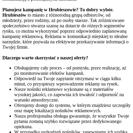
Planujesz kampanię w Hrubieszowie? To dobry wybór.
Hrubieszów
to miasto z różnorodną grupą odbiorców, od
młodzieży, przez rodziny, aż po osoby starsze. Tak zróżnicowane
społeczeństwo stwarza szansę na dotarcie do różnych segmentów
rynku, co można wykorzystać poprzez odpowiednio zaplanowaną
kampanię reklamową. Reklama w komunikacji miejskiej to idealne
narzędzie, które pozwala na efektywne przekazywanie informacji o
Twojej firmie.
Dlaczego warto skorzystać z naszej oferty?
Obsługujemy cały proces – od pomysłu, przez realizację, aż
po monitorowanie efektów kampanii.
Odpowiedź na Twoje zapytanie otrzymasz w ciągu kilku
minut, co przyspieszy wprowadzenie reklamy na rynek.
Nasze nośniki reklamowe wykonane są z materiałów
wysokiej jakości, co zapewnia ich trwałość i odporność na
warunki atmosferyczne.
Oferujemy dostęp do systemu, w którym znajdziesz szczegóły
oraz mapę lokalizacji nośników reklamowych.
Nasza profesjonalna obsługa gwarantuje, że wszystkie Twoje
pytania zostaną szybko rozwiązane przez dedykowanego
opiekuna.
W przypadku uszkodzeń nośników, zapewniamy ich szybką