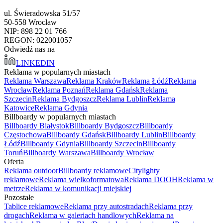
ul. Świeradowska 51/57
50-558 Wrocław
NIP: 898 22 01 766
REGON: 022001057
Odwiedź nas na
LINKEDIN
Reklama w popularnych miastach
Reklama Warszawa
Reklama Kraków
Reklama Łódź
Reklama
Wrocław
Reklama Poznań
Reklama Gdańsk
Reklama
Szczecin
Reklama Bydgoszcz
Reklama Lublin
Reklama
Katowice
Reklama Gdynia
Billboardy w popularnych miastach
Billboardy Białystok
Billboardy Bydgoszcz
Billboardy
Częstochowa
Billboardy Gdańsk
Billboardy Lublin
Billboardy
Łódź
Billboardy Gdynia
Billboardy Szczecin
Billboardy
Toruń
Billboardy Warszawa
Billboardy Wrocław
Oferta
Reklama outdoor
Billboardy reklamowe
Citylighty
reklamowe
Reklama wielkoformatowa
Reklama DOOH
Reklama w
metrze
Reklama w komunikacji miejskiej
Pozostałe
Tablice reklamowe
Reklama przy autostradach
Reklama przy
drogach
Reklama w galeriach handlowych
Reklama na