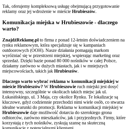
Tak, oferujemy kompleksową usługę obejmującą przygotowanie
reklamy oraz jej wdrożenie w mieście
Hrubieszów
.
Komunikacja miejska w Hrubieszowie - dlaczego
warto?
ZnajdźReklamę.pl
to firma z ponad 12-letnim doświadczeniem na
rynku reklamowym, która specjalizuje się w kampaniach
outdoorowych (OOH). Nasze działania pomagają markom
wyróżniać się w przestrzeni miejskiej, wspierając marketing oraz
sprzedaż. Dzięki bazie ponad 80 000 nośników w całej Polsce,
działamy zarówno w dużych miastach, jak i w mniejszych
miejscowościach, takich jak
Hrubieszów
.
Dlaczego warto wybrać reklama w komunikacji miejskiej w
mieście Hrubieszów?
W
Hrubieszowie
ruch miejski jest dosyć
intensywny, szczególnie w okolicach takich miejsc jak ul.
Łukasińskiego, ul. 3 Maja, czy okolice Rynku. Te lokalizacje są
kluczowe, gdyż codziennie przechodzi nimi wiele osób, co stwarza
idealne warunki do promocji. Reklama w komunikacji miejskiej w
Hrubieszowie
daje możliwość dotarcia do szerokiego grona
odbiorców, zarówno mieszkańców, jak i przyjezdnych. Firmy, które
korzystają z tych nośników, zyskują szansę na skuteczną
komunikację z potencjalnymi klientami.