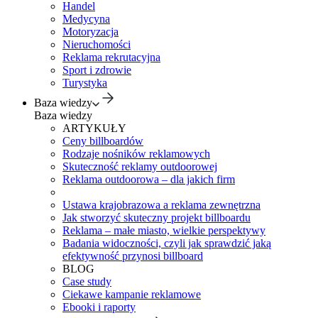
Handel
Medycyna
Motoryzacja
Nieruchomości
Reklama rekrutacyjna
Sport i zdrowie
Turystyka
Baza wiedzy
Baza wiedzy
ARTYKUŁY
Ceny billboardów
Rodzaje nośników reklamowych
Skuteczność reklamy outdoorowej
Reklama outdoorowa – dla jakich firm
Ustawa krajobrazowa a reklama zewnętrzna
Jak stworzyć skuteczny projekt billboardu
Reklama – małe miasto, wielkie perspektywy
Badania widoczności, czyli jak sprawdzić jaką
efektywność przynosi billboard
BLOG
Case study
Ciekawe kampanie reklamowe
Ebooki i raporty