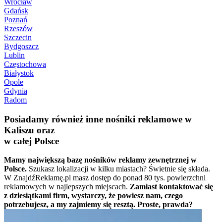
Wrocław
Gdańsk
Poznań
Rzeszów
Szczecin
Bydgoszcz
Lublin
Częstochowa
Białystok
Opole
Gdynia
Radom
Posiadamy również inne nośniki reklamowe w
Kaliszu oraz
w całej Polsce
Mamy największą bazę nośników reklamy zewnętrznej w
Polsce.
Szukasz lokalizacji w kilku miastach? Świetnie się składa.
W ZnajdźReklamę.pl masz dostęp do ponad 80 tys. powierzchni
reklamowych w najlepszych miejscach.
Zamiast kontaktować się
z dziesiątkami firm, wystarczy, że powiesz nam, czego
potrzebujesz, a my zajmiemy się resztą. Proste, prawda?