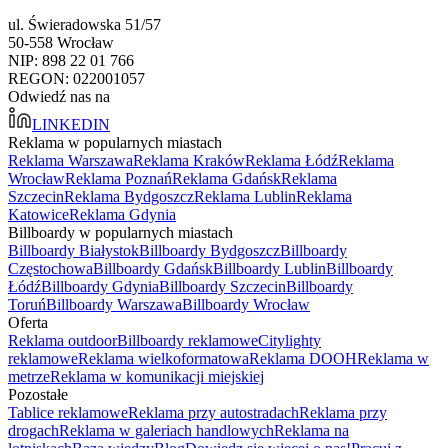
ul. Świeradowska 51/57
50-558 Wrocław
NIP: 898 22 01 766
REGON: 022001057
Odwiedź nas na
LINKEDIN
Reklama w popularnych miastach
Reklama Warszawa
Reklama Kraków
Reklama Łódź
Reklama
Wrocław
Reklama Poznań
Reklama Gdańsk
Reklama
Szczecin
Reklama Bydgoszcz
Reklama Lublin
Reklama
Katowice
Reklama Gdynia
Billboardy w popularnych miastach
Billboardy Białystok
Billboardy Bydgoszcz
Billboardy
Częstochowa
Billboardy Gdańsk
Billboardy Lublin
Billboardy
Łódź
Billboardy Gdynia
Billboardy Szczecin
Billboardy
Toruń
Billboardy Warszawa
Billboardy Wrocław
Oferta
Reklama outdoor
Billboardy reklamowe
Citylighty
reklamowe
Reklama wielkoformatowa
Reklama DOOH
Reklama w
metrze
Reklama w komunikacji miejskiej
Pozostałe
Tablice reklamowe
Reklama przy autostradach
Reklama przy
drogach
Reklama w galeriach handlowych
Reklama na