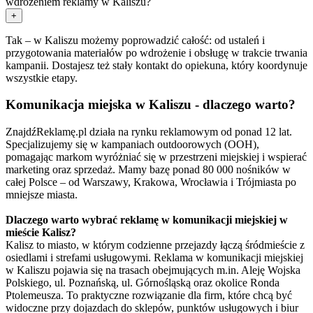
wdrożeniem reklamy w Kaliszu?
+
Tak – w Kaliszu możemy poprowadzić całość: od ustaleń i
przygotowania materiałów po wdrożenie i obsługę w trakcie trwania
kampanii. Dostajesz też stały kontakt do opiekuna, który koordynuje
wszystkie etapy.
Komunikacja miejska w Kaliszu - dlaczego warto?
ZnajdźReklamę.pl działa na rynku reklamowym od ponad 12 lat.
Specjalizujemy się w kampaniach outdoorowych (OOH),
pomagając markom wyróżniać się w przestrzeni miejskiej i wspierać
marketing oraz sprzedaż. Mamy bazę ponad 80 000 nośników w
całej Polsce – od Warszawy, Krakowa, Wrocławia i Trójmiasta po
mniejsze miasta.
Dlaczego warto wybrać reklamę w komunikacji miejskiej w
mieście Kalisz?
Kalisz to miasto, w którym codzienne przejazdy łączą śródmieście z
osiedlami i strefami usługowymi. Reklama w komunikacji miejskiej
w Kaliszu pojawia się na trasach obejmujących m.in. Aleję Wojska
Polskiego, ul. Poznańską, ul. Górnośląską oraz okolice Ronda
Ptolemeusza. To praktyczne rozwiązanie dla firm, które chcą być
widoczne przy dojazdach do sklepów, punktów usługowych i biur