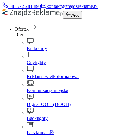
+48 572 281 890
kontakt@znajdzreklame.pl
Wróc
Oferta
Oferta
Billboardy
Citylighty
Reklama wielkoformatowa
Komunikacja miejska
Digital OOH (DOOH)
Backlighty
Paczkomat Ⓡ