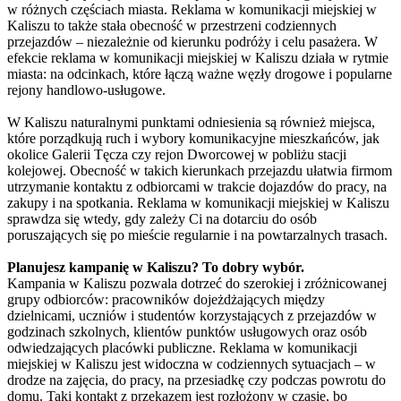
w różnych częściach miasta. Reklama w komunikacji miejskiej w
Kaliszu to także stała obecność w przestrzeni codziennych
przejazdów – niezależnie od kierunku podróży i celu pasażera. W
efekcie reklama w komunikacji miejskiej w Kaliszu działa w rytmie
miasta: na odcinkach, które łączą ważne węzły drogowe i popularne
rejony handlowo-usługowe.
W Kaliszu naturalnymi punktami odniesienia są również miejsca,
które porządkują ruch i wybory komunikacyjne mieszkańców, jak
okolice Galerii Tęcza czy rejon Dworcowej w pobliżu stacji
kolejowej. Obecność w takich kierunkach przejazdu ułatwia firmom
utrzymanie kontaktu z odbiorcami w trakcie dojazdów do pracy, na
zakupy i na spotkania. Reklama w komunikacji miejskiej w Kaliszu
sprawdza się wtedy, gdy zależy Ci na dotarciu do osób
poruszających się po mieście regularnie i na powtarzalnych trasach.
Planujesz kampanię w Kaliszu? To dobry wybór.
Kampania w Kaliszu pozwala dotrzeć do szerokiej i zróżnicowanej
grupy odbiorców: pracowników dojeżdżających między
dzielnicami, uczniów i studentów korzystających z przejazdów w
godzinach szkolnych, klientów punktów usługowych oraz osób
odwiedzających placówki publiczne. Reklama w komunikacji
miejskiej w Kaliszu jest widoczna w codziennych sytuacjach – w
drodze na zajęcia, do pracy, na przesiadkę czy podczas powrotu do
domu. Taki kontakt z przekazem jest rozłożony w czasie, bo