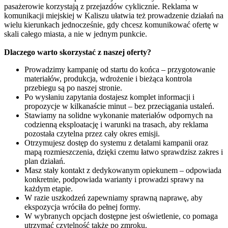
pasażerowie korzystają z przejazdów cyklicznie. Reklama w
komunikacji miejskiej w Kaliszu ułatwia też prowadzenie działań na
wielu kierunkach jednocześnie, gdy chcesz komunikować ofertę w
skali całego miasta, a nie w jednym punkcie.
Dlaczego warto skorzystać z naszej oferty?
Prowadzimy kampanię od startu do końca – przygotowanie
materiałów, produkcja, wdrożenie i bieżąca kontrola
przebiegu są po naszej stronie.
Po wysłaniu zapytania dostajesz komplet informacji i
propozycje w kilkanaście minut – bez przeciągania ustaleń.
Stawiamy na solidne wykonanie materiałów odpornych na
codzienną eksploatację i warunki na trasach, aby reklama
pozostała czytelna przez cały okres emisji.
Otrzymujesz dostęp do systemu z detalami kampanii oraz
mapą rozmieszczenia, dzięki czemu łatwo sprawdzisz zakres i
plan działań.
Masz stały kontakt z dedykowanym opiekunem – odpowiada
konkretnie, podpowiada warianty i prowadzi sprawy na
każdym etapie.
W razie uszkodzeń zapewniamy sprawną naprawę, aby
ekspozycja wróciła do pełnej formy.
W wybranych opcjach dostępne jest oświetlenie, co pomaga
utrzymać czytelność także po zmroku.