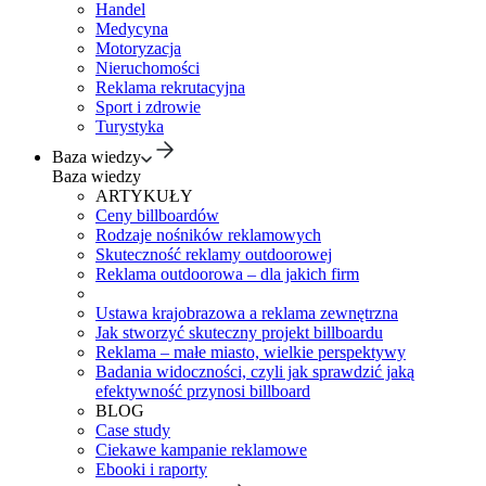
Handel
Medycyna
Motoryzacja
Nieruchomości
Reklama rekrutacyjna
Sport i zdrowie
Turystyka
Baza wiedzy
Baza wiedzy
ARTYKUŁY
Ceny billboardów
Rodzaje nośników reklamowych
Skuteczność reklamy outdoorowej
Reklama outdoorowa – dla jakich firm
Ustawa krajobrazowa a reklama zewnętrzna
Jak stworzyć skuteczny projekt billboardu
Reklama – małe miasto, wielkie perspektywy
Badania widoczności, czyli jak sprawdzić jaką
efektywność przynosi billboard
BLOG
Case study
Ciekawe kampanie reklamowe
Ebooki i raporty