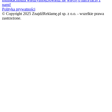
lotniskach
Baza wiedzy
Blog
Dowiedz się więcej o nas!
Pracuj z
nami!
Polityka prywatności
© Copyright 2025 ZnajdźReklamę.pl sp. z o.o. - wszelkie prawa
zastrzeżone.