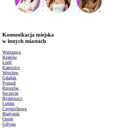
Komunikacja miejska
w innych miastach
Warszawa
Kraków
Łódź
Katowice
Wrocław
Gdańsk
Poznań
Rzeszów
Szczecin
Bydgoszcz
Lublin
Częstochowa
Białystok
Opole
Gdynia