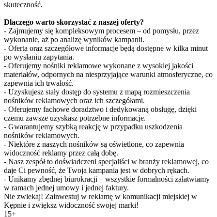
skuteczność.
Dlaczego warto skorzystać z naszej oferty?
- Zajmujemy się kompleksowym procesem – od pomysłu, przez
wykonanie, aż po analizę wyników kampanii.
- Oferta oraz szczegółowe informacje będą dostępne w kilka minut
po wysłaniu zapytania.
- Oferujemy nośniki reklamowe wykonane z wysokiej jakości
materiałów, odpornych na niesprzyjające warunki atmosferyczne, co
zapewnia ich trwałość.
- Uzyskujesz stały dostęp do systemu z mapą rozmieszczenia
nośników reklamowych oraz ich szczegółami.
- Oferujemy fachowe doradztwo i dedykowaną obsługę, dzięki
czemu zawsze uzyskasz potrzebne informacje.
- Gwarantujemy szybką reakcję w przypadku uszkodzenia
nośników reklamowych.
- Niektóre z naszych nośników są oświetlone, co zapewnia
widoczność reklamy przez całą dobę.
- Nasz zespół to doświadczeni specjaliści w branży reklamowej, co
daje Ci pewność, że Twoja kampania jest w dobrych rękach.
- Unikamy zbędnej biurokracji – wszystkie formalności załatwiamy
w ramach jednej umowy i jednej faktury.
Nie zwlekaj! Zainwestuj w reklamę w komunikacji miejskiej w
Kępnie i zwiększ widoczność swojej marki!
15+