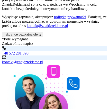
ZnajdźReklamę.pl sp. z o. o. z siedzibą we Wrocławiu w celu
kontaktu bezpośredniego i otrzymania oferty handlowej.
Wysyłając zapytanie, akceptujesz
politykę prywatności
. Pamiętaj, że
każdą zgodę możesz cofnąć w dowolnym momencie wysyłając
prośbę na adres
kontakt@znajdzreklame.pl
Tak, chcę bezpłatną ofertę
*Pole wymagane
Zadzwoń lub napisz
+48 572 281 890
kontakt@znajdzreklame.pl