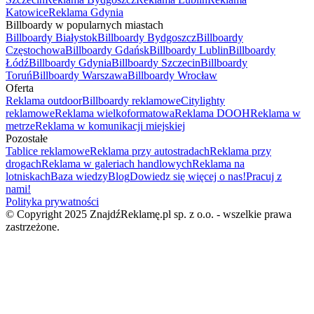
Katowice
Reklama Gdynia
Billboardy w popularnych miastach
Billboardy Białystok
Billboardy Bydgoszcz
Billboardy
Częstochowa
Billboardy Gdańsk
Billboardy Lublin
Billboardy
Łódź
Billboardy Gdynia
Billboardy Szczecin
Billboardy
Toruń
Billboardy Warszawa
Billboardy Wrocław
Oferta
Reklama outdoor
Billboardy reklamowe
Citylighty
reklamowe
Reklama wielkoformatowa
Reklama DOOH
Reklama w
metrze
Reklama w komunikacji miejskiej
Pozostałe
Tablice reklamowe
Reklama przy autostradach
Reklama przy
drogach
Reklama w galeriach handlowych
Reklama na
lotniskach
Baza wiedzy
Blog
Dowiedz się więcej o nas!
Pracuj z
nami!
Polityka prywatności
© Copyright 2025 ZnajdźReklamę.pl sp. z o.o. - wszelkie prawa
zastrzeżone.