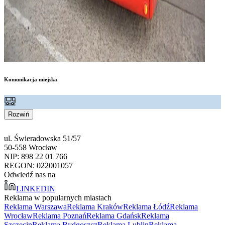
Komunikacja miejska
Rozwiń
ul. Świeradowska 51/57
50-558 Wrocław
NIP: 898 22 01 766
REGON: 022001057
Odwiedź nas na
LINKEDIN
Reklama w popularnych miastach
Reklama Warszawa
Reklama Kraków
Reklama Łódź
Reklama
Wrocław
Reklama Poznań
Reklama Gdańsk
Reklama
Szczecin
Reklama Bydgoszcz
Reklama Lublin
Reklama