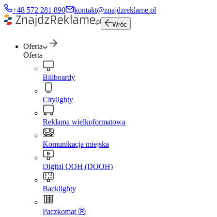
+48 572 281 890
kontakt@znajdzreklame.pl
Wróc
Oferta
Oferta
Billboardy
Citylighty
Reklama wielkoformatowa
Komunikacja miejska
Digital OOH (DOOH)
Backlighty
Paczkomat Ⓡ