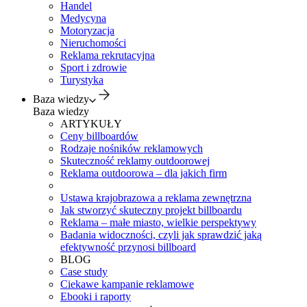
Handel
Medycyna
Motoryzacja
Nieruchomości
Reklama rekrutacyjna
Sport i zdrowie
Turystyka
Baza wiedzy
Baza wiedzy
ARTYKUŁY
Ceny billboardów
Rodzaje nośników reklamowych
Skuteczność reklamy outdoorowej
Reklama outdoorowa – dla jakich firm
Ustawa krajobrazowa a reklama zewnętrzna
Jak stworzyć skuteczny projekt billboardu
Reklama – małe miasto, wielkie perspektywy
Badania widoczności, czyli jak sprawdzić jaką
efektywność przynosi billboard
BLOG
Case study
Ciekawe kampanie reklamowe
Ebooki i raporty