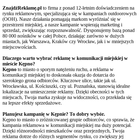
ZnajdźReklamę.pl
to firma z ponad 12-letnim doświadczeniem na
rynku reklamowym, specjalizująca się w kampaniach outdoorowych
(OOH). Nasze działania pomagają markom wyróżniać się w
przestrzeni miejskiej, a nasze kampanie wspierają marketing i
sprzedaż, zwiększając rozpoznawalność. Dysponujemy bazą ponad
80 000 nośników w całej Polsce, działając zarówno w dużych
miastach, jak Warszawa, Kraków czy Wrocław, jak i w mniejszych
miejscowościach.
Dlaczego warto wybrać reklamę w komunikacji miejskiej w
mieście Kępno?
Kępno
to miasto o sporym natężeniu ruchu, a reklama w
komunikacji miejskiej to doskonała okazja do dotarcia do
szerokiego grona odbiorców. Kluczowe ulice, takie jak ul.
Wrocławska, ul. Kościuszki, czy ul. Poznańska, stanowią idealne
lokalizacje na umieszczenie reklamy. Dzięki obecności w tych
miejscach, Twoja marka zyskuje na widoczności, co przekłada się
na lepsze efekty sprzedażowe.
Planujesz kampanię w Kępnie? To dobry wybór.
Kępno to miasto o zróżnicowanej grupie odbiorców, co sprawia, że
kampania reklamowa w komunikacji miejskiej ma duży potencjał.
Dzięki różnorodności mieszkańców oraz przejezdnych, Twoja
reklama dotrze do różnych segmentów rynku, co zwiększy jej