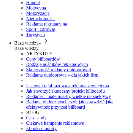
Handel
Medycyna
Motoryzacja
Nieruchomości
Reklama rekrutacyjna
Sport i zdrowie
Turystyka
Baza wiedzy
Baza wiedzy
ARTYKUŁY
Ceny billboardów
Rodzaje nośników reklamowych
Skuteczność reklamy outdoorowej
Reklama outdoorowa – dla jakich firm
Ustawa krajobrazowa a reklama zewnętrzna
Jak stworzyć skuteczny projekt billboardu
Reklama – małe miasto, wielkie perspektywy
Badania widoczności, czyli jak sprawdzić jaką
efektywność przynosi billboard
BLOG
Case study
Ciekawe kampanie reklamowe
Ebooki i raporty