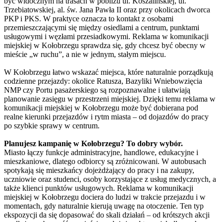
być widocznym na trasach w pobliżu ul. Koszalińskiej, ul.
Trzebiatowskiej, al. św. Jana Pawła II oraz przy okolicach dworca
PKP i PKS. W praktyce oznacza to kontakt z osobami
przemieszczającymi się między osiedlami a centrum, punktami
usługowymi i węzłami przesiadkowymi. Reklama w komunikacji
miejskiej w Kołobrzegu sprawdza się, gdy chcesz być obecny w
mieście „w ruchu”, a nie w jednym, stałym miejscu.
W Kołobrzegu łatwo wskazać miejsca, które naturalnie porządkują
codzienne przejazdy: okolice Ratusza, Bazyliki Wniebowzięcia
NMP czy Portu pasażerskiego są rozpoznawalne i ułatwiają
planowanie zasięgu w przestrzeni miejskiej. Dzięki temu reklama w
komunikacji miejskiej w Kołobrzegu może być dobierana pod
realne kierunki przejazdów i rytm miasta – od dojazdów do pracy
po szybkie sprawy w centrum.
Planujesz kampanię w Kołobrzegu? To dobry wybór.
Miasto łączy funkcje administracyjne, handlowe, edukacyjne i
mieszkaniowe, dlatego odbiorcy są zróżnicowani. W autobusach
spotykają się mieszkańcy dojeżdżający do pracy i na zakupy,
uczniowie oraz studenci, osoby korzystające z usług medycznych, a
także klienci punktów usługowych. Reklama w komunikacji
miejskiej w Kołobrzegu dociera do ludzi w trakcie przejazdu i w
momentach, gdy naturalnie kierują uwagę na otoczenie. Ten typ
ekspozycji da się dopasować do skali działań – od krótszych akcji