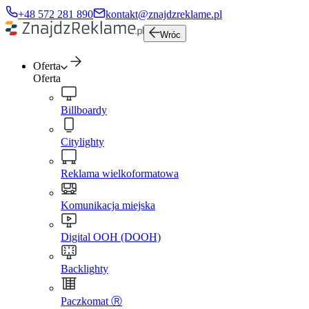
+48 572 281 890
kontakt@znajdzreklame.pl
Wróc
Oferta
Oferta
Billboardy
Citylighty
Reklama wielkoformatowa
Komunikacja miejska
Digital OOH (DOOH)
Backlighty
Paczkomat Ⓡ