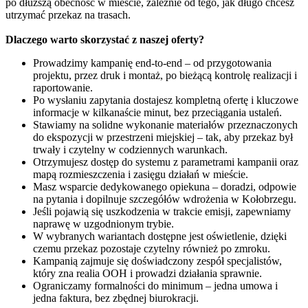
po dłuższą obecność w mieście, zależnie od tego, jak długo chcesz
utrzymać przekaz na trasach.
Dlaczego warto skorzystać z naszej oferty?
Prowadzimy kampanię end-to-end – od przygotowania
projektu, przez druk i montaż, po bieżącą kontrolę realizacji i
raportowanie.
Po wysłaniu zapytania dostajesz kompletną ofertę i kluczowe
informacje w kilkanaście minut, bez przeciągania ustaleń.
Stawiamy na solidne wykonanie materiałów przeznaczonych
do ekspozycji w przestrzeni miejskiej – tak, aby przekaz był
trwały i czytelny w codziennych warunkach.
Otrzymujesz dostęp do systemu z parametrami kampanii oraz
mapą rozmieszczenia i zasięgu działań w mieście.
Masz wsparcie dedykowanego opiekuna – doradzi, odpowie
na pytania i dopilnuje szczegółów wdrożenia w Kołobrzegu.
Jeśli pojawią się uszkodzenia w trakcie emisji, zapewniamy
naprawę w uzgodnionym trybie.
W wybranych wariantach dostępne jest oświetlenie, dzięki
czemu przekaz pozostaje czytelny również po zmroku.
Kampanią zajmuje się doświadczony zespół specjalistów,
który zna realia OOH i prowadzi działania sprawnie.
Ograniczamy formalności do minimum – jedna umowa i
jedna faktura, bez zbędnej biurokracji.