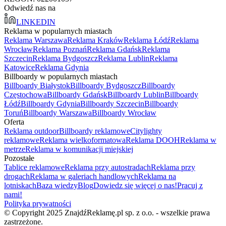
Odwiedź nas na
LINKEDIN
Reklama w popularnych miastach
Reklama Warszawa
Reklama Kraków
Reklama Łódź
Reklama
Wrocław
Reklama Poznań
Reklama Gdańsk
Reklama
Szczecin
Reklama Bydgoszcz
Reklama Lublin
Reklama
Katowice
Reklama Gdynia
Billboardy w popularnych miastach
Billboardy Białystok
Billboardy Bydgoszcz
Billboardy
Częstochowa
Billboardy Gdańsk
Billboardy Lublin
Billboardy
Łódź
Billboardy Gdynia
Billboardy Szczecin
Billboardy
Toruń
Billboardy Warszawa
Billboardy Wrocław
Oferta
Reklama outdoor
Billboardy reklamowe
Citylighty
reklamowe
Reklama wielkoformatowa
Reklama DOOH
Reklama w
metrze
Reklama w komunikacji miejskiej
Pozostałe
Tablice reklamowe
Reklama przy autostradach
Reklama przy
drogach
Reklama w galeriach handlowych
Reklama na
lotniskach
Baza wiedzy
Blog
Dowiedz się więcej o nas!
Pracuj z
nami!
Polityka prywatności
© Copyright 2025 ZnajdźReklamę.pl sp. z o.o. - wszelkie prawa
zastrzeżone.