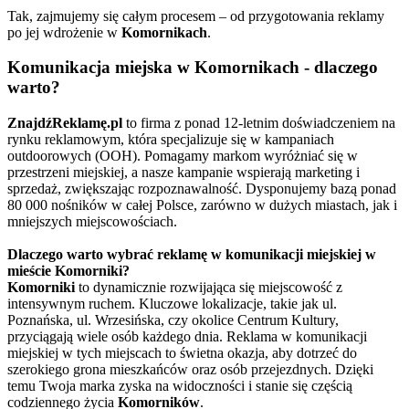
Tak, zajmujemy się całym procesem – od przygotowania reklamy
po jej wdrożenie w
Komornikach
.
Komunikacja miejska w Komornikach - dlaczego
warto?
ZnajdźReklamę.pl
to firma z ponad 12-letnim doświadczeniem na
rynku reklamowym, która specjalizuje się w kampaniach
outdoorowych (OOH). Pomagamy markom wyróżniać się w
przestrzeni miejskiej, a nasze kampanie wspierają marketing i
sprzedaż, zwiększając rozpoznawalność. Dysponujemy bazą ponad
80 000 nośników w całej Polsce, zarówno w dużych miastach, jak i
mniejszych miejscowościach.
Dlaczego warto wybrać reklamę w komunikacji miejskiej w
mieście Komorniki?
Komorniki
to dynamicznie rozwijająca się miejscowość z
intensywnym ruchem. Kluczowe lokalizacje, takie jak ul.
Poznańska, ul. Wrzesińska, czy okolice Centrum Kultury,
przyciągają wiele osób każdego dnia. Reklama w komunikacji
miejskiej w tych miejscach to świetna okazja, aby dotrzeć do
szerokiego grona mieszkańców oraz osób przejezdnych. Dzięki
temu Twoja marka zyska na widoczności i stanie się częścią
codziennego życia
Komorników
.