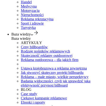
Handel
Medycyna
Motoryzacja
Nieruchomości
Reklama rekrutacyjna
Sport i zdrowie
Turystyka
Baza wiedzy
Baza wiedzy
ARTYKUŁY
Ceny billboardów
Rodzaje nośników reklamowych
Skuteczność reklamy outdoorowej
Reklama outdoorowa – dla jakich firm
Ustawa krajobrazowa a reklama zewnętrzna
Jak stworzyć skuteczny projekt billboardu
Reklama – małe miasto, wielkie perspektywy
Badania widoczności, czyli jak sprawdzić jaką
efektywność przynosi billboard
BLOG
Case study
Ciekawe kampanie reklamowe
Ebooki i raporty