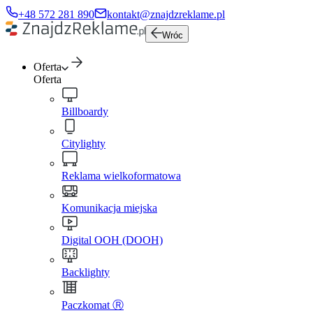
+48 572 281 890
kontakt@znajdzreklame.pl
Wróc
Oferta
Oferta
Billboardy
Citylighty
Reklama wielkoformatowa
Komunikacja miejska
Digital OOH (DOOH)
Backlighty
Paczkomat Ⓡ