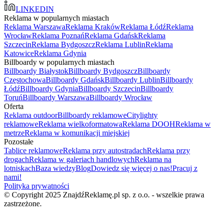
LINKEDIN
Reklama w popularnych miastach
Reklama Warszawa
Reklama Kraków
Reklama Łódź
Reklama
Wrocław
Reklama Poznań
Reklama Gdańsk
Reklama
Szczecin
Reklama Bydgoszcz
Reklama Lublin
Reklama
Katowice
Reklama Gdynia
Billboardy w popularnych miastach
Billboardy Białystok
Billboardy Bydgoszcz
Billboardy
Częstochowa
Billboardy Gdańsk
Billboardy Lublin
Billboardy
Łódź
Billboardy Gdynia
Billboardy Szczecin
Billboardy
Toruń
Billboardy Warszawa
Billboardy Wrocław
Oferta
Reklama outdoor
Billboardy reklamowe
Citylighty
reklamowe
Reklama wielkoformatowa
Reklama DOOH
Reklama w
metrze
Reklama w komunikacji miejskiej
Pozostałe
Tablice reklamowe
Reklama przy autostradach
Reklama przy
drogach
Reklama w galeriach handlowych
Reklama na
lotniskach
Baza wiedzy
Blog
Dowiedz się więcej o nas!
Pracuj z
nami!
Polityka prywatności
© Copyright 2025 ZnajdźReklamę.pl sp. z o.o. - wszelkie prawa
zastrzeżone.