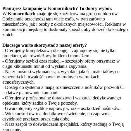
Planujesz kampanię w Komornikach? To dobry wybór.
W
Komornikach
znajduje się zróżnicowana grupa odbiorców.
Codziennie przechodzi tam wiele osób, w tym zarówno
mieszkańców, jak i osoby z okolicznych miejscowości. Reklama w
komunikacji miejskiej to doskonały sposób, aby dotrzeć do każdego
z nich.
Dlaczego warto skorzystać z naszej oferty?
- Oferujemy kompleksową obsługę – zajmujemy się nie tylko
projektem, ale również wydrukiem i montażem.
- Oferujemy szybki czas reakcji – szczegóły oferty otrzymasz w
ciągu kilkunastu minut od wysłania zapytania.
- Nasze nośniki wykonane są z wysokiej jakości materiałów, co
zapewnia ich trwałość nawet w trudnych warunkach
atmosferycznych.
- Dostęp do systemu z mapą rozmieszczenia nośników pozwoli Ci
na łatwe planowanie kampanii.
- Oferujemy profesjonalne doradztwo i wsparcie dedykowanego
opiekuna, który zadba o Twoje potrzeby.
- Gwarantujemy szybkie naprawy w razie uszkodzeń nośników.
- Wiele nośników ma dodatkowe oświetlenie, co zapewnia
czytelność przekazu przez całą dobę.
- Nasz zespół to doświadczeni specjaliści, którzy zadbają o Twoją
kampanię.