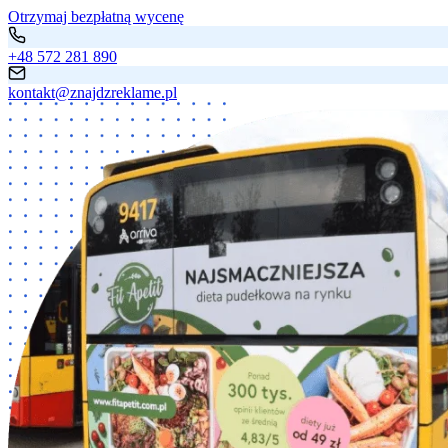
Otrzymaj bezpłatną wycenę
+48 572 281 890
kontakt@znajdzreklame.pl