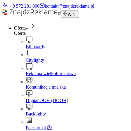
+48 572 281 890
kontakt@znajdzreklame.pl
Wróc
Oferta
Oferta
Billboardy
Citylighty
Reklama wielkoformatowa
Komunikacja miejska
Digital OOH (DOOH)
Backlighty
Paczkomat Ⓡ