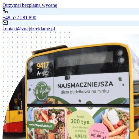
Otrzymaj bezpłatną wycenę
+48 572 281 890
kontakt@znajdzreklame.pl