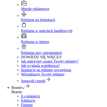
Murale reklamowe
Reklama na lotniskach
Reklama w galeriach handlowych
Reklama w metrze
Reklama przy autostradach
DOWIEDZ SIĘ WIĘCEJ!
Jak mierzymy zasięg Twojej reklamy?
Jak wygląda współpraca?
Inspiracje na reklamę zewnętrzną
Wizualizacje Twojej reklamy
Sprawdź cennik
Branże
Branże
E-commerce
Edukacja
Finanse