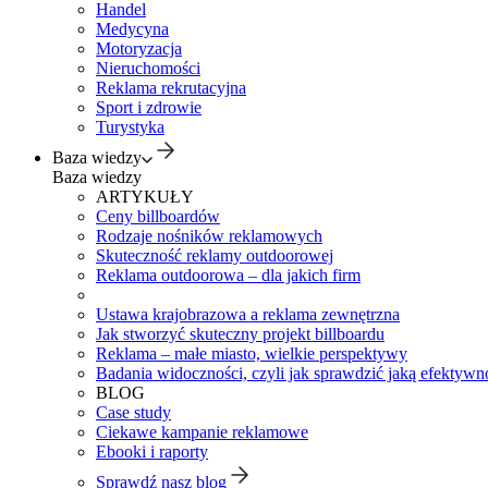
Handel
Medycyna
Motoryzacja
Nieruchomości
Reklama rekrutacyjna
Sport i zdrowie
Turystyka
Baza wiedzy
Baza wiedzy
ARTYKUŁY
Ceny billboardów
Rodzaje nośników reklamowych
Skuteczność reklamy outdoorowej
Reklama outdoorowa – dla jakich firm
Ustawa krajobrazowa a reklama zewnętrzna
Jak stworzyć skuteczny projekt billboardu
Reklama – małe miasto, wielkie perspektywy
Badania widoczności, czyli jak sprawdzić jaką efektywno
BLOG
Case study
Ciekawe kampanie reklamowe
Ebooki i raporty
Sprawdź nasz blog