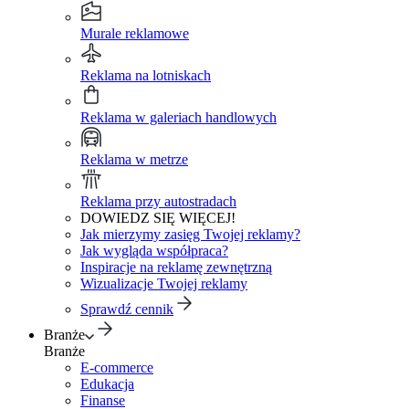
Murale reklamowe
Reklama na lotniskach
Reklama w galeriach handlowych
Reklama w metrze
Reklama przy autostradach
DOWIEDZ SIĘ WIĘCEJ!
Jak mierzymy zasięg Twojej reklamy?
Jak wygląda współpraca?
Inspiracje na reklamę zewnętrzną
Wizualizacje Twojej reklamy
Sprawdź cennik
Branże
Branże
E-commerce
Edukacja
Finanse