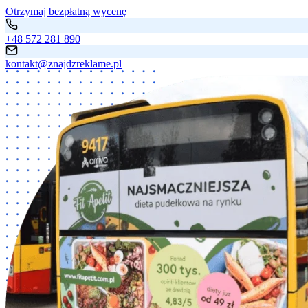
Otrzymaj bezpłatną wycenę
+48 572 281 890
kontakt@znajdzreklame.pl