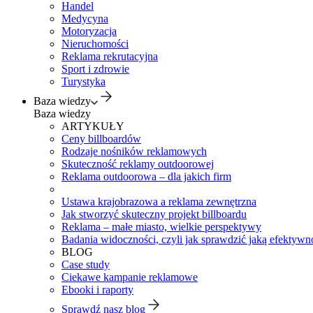
Handel
Medycyna
Motoryzacja
Nieruchomości
Reklama rekrutacyjna
Sport i zdrowie
Turystyka
Baza wiedzy
Baza wiedzy
ARTYKUŁY
Ceny billboardów
Rodzaje nośników reklamowych
Skuteczność reklamy outdoorowej
Reklama outdoorowa – dla jakich firm
Ustawa krajobrazowa a reklama zewnętrzna
Jak stworzyć skuteczny projekt billboardu
Reklama – małe miasto, wielkie perspektywy
Badania widoczności, czyli jak sprawdzić jaką efektywno
BLOG
Case study
Ciekawe kampanie reklamowe
Ebooki i raporty
Sprawdź nasz blog