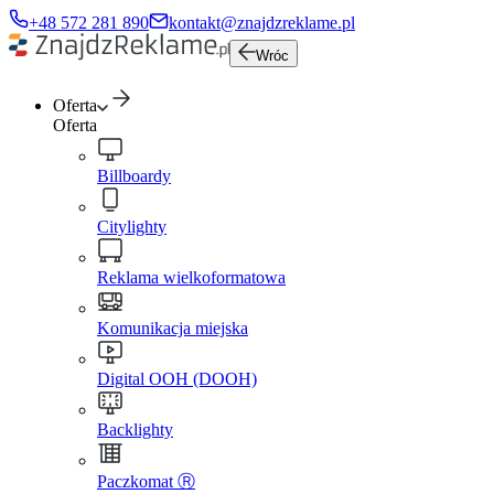
+48 572 281 890
kontakt@znajdzreklame.pl
Wróc
Oferta
Oferta
Billboardy
Citylighty
Reklama wielkoformatowa
Komunikacja miejska
Digital OOH (DOOH)
Backlighty
Paczkomat Ⓡ