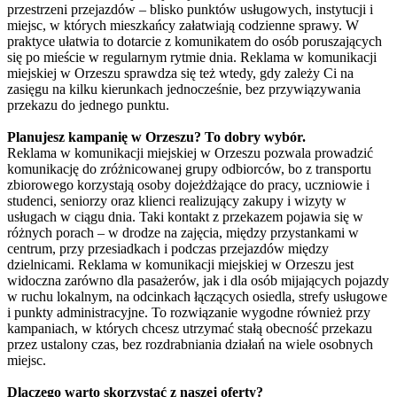
przestrzeni przejazdów – blisko punktów usługowych, instytucji i
miejsc, w których mieszkańcy załatwiają codzienne sprawy. W
praktyce ułatwia to dotarcie z komunikatem do osób poruszających
się po mieście w regularnym rytmie dnia. Reklama w komunikacji
miejskiej w Orzeszu sprawdza się też wtedy, gdy zależy Ci na
zasięgu na kilku kierunkach jednocześnie, bez przywiązywania
przekazu do jednego punktu.
Planujesz kampanię w Orzeszu? To dobry wybór.
Reklama w komunikacji miejskiej w Orzeszu pozwala prowadzić
komunikację do zróżnicowanej grupy odbiorców, bo z transportu
zbiorowego korzystają osoby dojeżdżające do pracy, uczniowie i
studenci, seniorzy oraz klienci realizujący zakupy i wizyty w
usługach w ciągu dnia. Taki kontakt z przekazem pojawia się w
różnych porach – w drodze na zajęcia, między przystankami w
centrum, przy przesiadkach i podczas przejazdów między
dzielnicami. Reklama w komunikacji miejskiej w Orzeszu jest
widoczna zarówno dla pasażerów, jak i dla osób mijających pojazdy
w ruchu lokalnym, na odcinkach łączących osiedla, strefy usługowe
i punkty administracyjne. To rozwiązanie wygodne również przy
kampaniach, w których chcesz utrzymać stałą obecność przekazu
przez ustalony czas, bez rozdrabniania działań na wiele osobnych
miejsc.
Dlaczego warto skorzystać z naszej oferty?