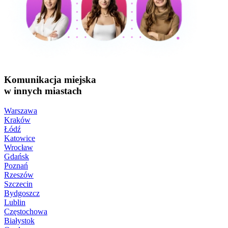
Komunikacja miejska
w innych miastach
Warszawa
Kraków
Łódź
Katowice
Wrocław
Gdańsk
Poznań
Rzeszów
Szczecin
Bydgoszcz
Lublin
Częstochowa
Białystok