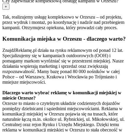
Czy zapewniacie kompleksową obsługę kampanii w Orzeszu?
+
Tak, realizujemy usługę kompleksowo w Orzeszu – od projektu,
przez wydruk i montaż, po koordynację i nadzór nad przebiegiem
kampanii. Otrzymujesz opiekuna, który prowadzi cały proces.
Komunikacja miejska w Orzeszu - dlaczego warto?
ZnajdźReklamę.pl działa na rynku reklamowym od ponad 12 lat.
Specjalizujemy się w kampaniach outdoorowych (OOH) i
pomagamy markom wyróżniać się w przestrzeni miejskiej. Nasze
działania wspierają marketing i sprzedaż oraz zwiększają
rozpoznawalność. Mamy bazę ponad 80 000 nośników w całej
Polsce – od Warszawy, Krakowa i Wrocławia po Trójmiasto i
mniejsze miejscowości.
Dlaczego warto wybrać reklamę w komunikacji miejskiej w
mieście Orzesze?
Orzesze to miasto o czytelnym układzie codziennych dojazdów
pomiędzy dzielnicami i sąsiednimi miejscowościami. Reklama w
komunikacji miejskiej w Orzeszu pojawia się na trasach, które
naturalnie łączą m.in. okolice ul. Rybnickiej, ul. Mikołowskiej, ul.
Centralnej oraz rejon Rynku i Urzędu Miejskiego. Dzięki temu
reklama w komunikacji miejskiej w Orzeszu to stała obecność w