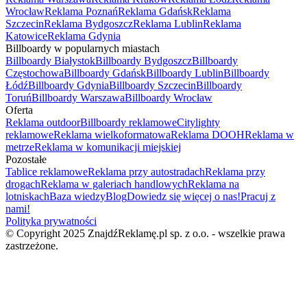
Wrocław
Reklama Poznań
Reklama Gdańsk
Reklama
Szczecin
Reklama Bydgoszcz
Reklama Lublin
Reklama
Katowice
Reklama Gdynia
Billboardy w popularnych miastach
Billboardy Białystok
Billboardy Bydgoszcz
Billboardy
Częstochowa
Billboardy Gdańsk
Billboardy Lublin
Billboardy
Łódź
Billboardy Gdynia
Billboardy Szczecin
Billboardy
Toruń
Billboardy Warszawa
Billboardy Wrocław
Oferta
Reklama outdoor
Billboardy reklamowe
Citylighty
reklamowe
Reklama wielkoformatowa
Reklama DOOH
Reklama w
metrze
Reklama w komunikacji miejskiej
Pozostałe
Tablice reklamowe
Reklama przy autostradach
Reklama przy
drogach
Reklama w galeriach handlowych
Reklama na
lotniskach
Baza wiedzy
Blog
Dowiedz się więcej o nas!
Pracuj z
nami!
Polityka prywatności
© Copyright 2025 ZnajdźReklamę.pl sp. z o.o. - wszelkie prawa
zastrzeżone.