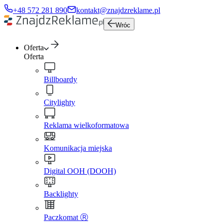
+48 572 281 890
kontakt@znajdzreklame.pl
Wróc
Oferta
Oferta
Billboardy
Citylighty
Reklama wielkoformatowa
Komunikacja miejska
Digital OOH (DOOH)
Backlighty
Paczkomat Ⓡ