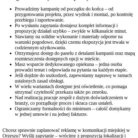
Prowadzimy kampanię od początku do końca – od
przygotowania projektu, przez wydruk i montaż, po kontrolę
przebiegu i raportowanie.
Po wysłaniu zapytania dostajesz komplet informacji i
propozycję działań szybko – zwykle w kilkanaście minut.
Stawiamy na solidne wykonanie i materiały odporne na
warunki pogodowe, dzięki czemu ekspozycja jest trwała w
codziennym użytkowaniu.
Otrzymujesz dostęp do panelu z detalami kampanii oraz mapą
rozmieszczenia dostępnych opcji w mieście.
Masz wsparcie dedykowanego opiekuna – jedna osoba
prowadzi temat i odpowiada na pytania na każdym etapie.
Jeśli dojdzie do uszkodzeń, zapewniamy naprawę w ramach
ustalonych zasad obsługi.
W wielu wariantach dostępne jest oświetlenie, co pomaga
utrzymać czytelność przekazu także po zmroku.
Nad realizacją pracuje zespół z dużym doświadczeniem w
branży, co porządkuje proces i skraca czas ustaleń.
Ograniczamy formalności do minimum – całość domykamy
w jednej umowie i na jednej fakturze.
Chcesz sprawnie zaplanować reklamę w komunikacji miejskiej w
Orzeszu? Wyślij zapytanie – wrócimy z propozycją lokalizacji i