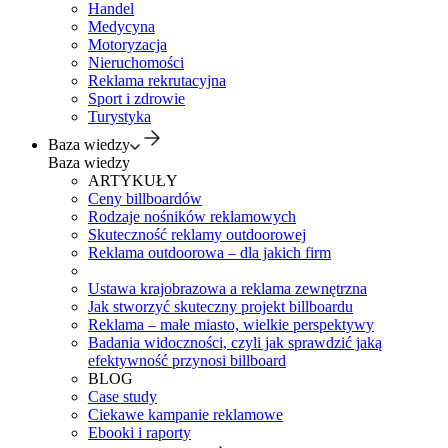
Handel
Medycyna
Motoryzacja
Nieruchomości
Reklama rekrutacyjna
Sport i zdrowie
Turystyka
Baza wiedzy
Baza wiedzy
ARTYKUŁY
Ceny billboardów
Rodzaje nośników reklamowych
Skuteczność reklamy outdoorowej
Reklama outdoorowa – dla jakich firm
Ustawa krajobrazowa a reklama zewnętrzna
Jak stworzyć skuteczny projekt billboardu
Reklama – małe miasto, wielkie perspektywy
Badania widoczności, czyli jak sprawdzić jaką
efektywność przynosi billboard
BLOG
Case study
Ciekawe kampanie reklamowe
Ebooki i raporty