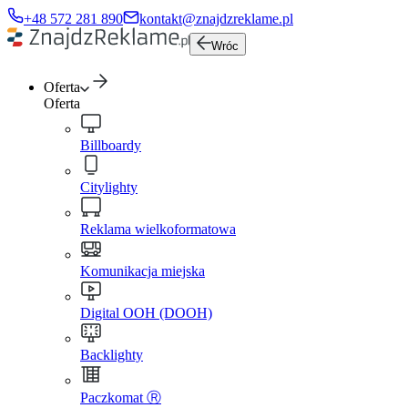
+48 572 281 890
kontakt@znajdzreklame.pl
Wróc
Oferta
Oferta
Billboardy
Citylighty
Reklama wielkoformatowa
Komunikacja miejska
Digital OOH (DOOH)
Backlighty
Paczkomat Ⓡ