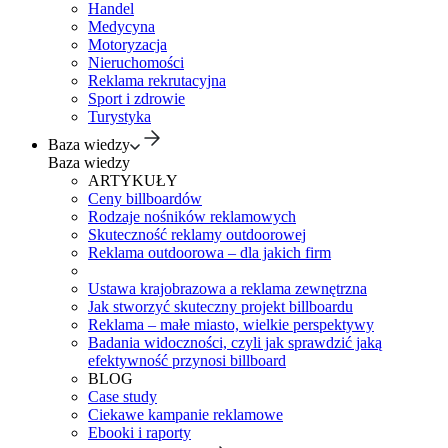
Handel
Medycyna
Motoryzacja
Nieruchomości
Reklama rekrutacyjna
Sport i zdrowie
Turystyka
Baza wiedzy
Baza wiedzy
ARTYKUŁY
Ceny billboardów
Rodzaje nośników reklamowych
Skuteczność reklamy outdoorowej
Reklama outdoorowa – dla jakich firm
Ustawa krajobrazowa a reklama zewnętrzna
Jak stworzyć skuteczny projekt billboardu
Reklama – małe miasto, wielkie perspektywy
Badania widoczności, czyli jak sprawdzić jaką
efektywność przynosi billboard
BLOG
Case study
Ciekawe kampanie reklamowe
Ebooki i raporty