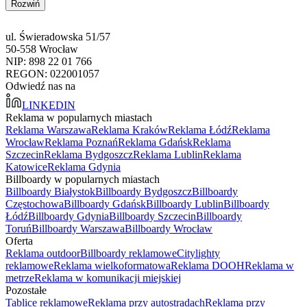
Rozwiń
ul. Świeradowska 51/57
50-558 Wrocław
NIP: 898 22 01 766
REGON: 022001057
Odwiedź nas na
LINKEDIN
Reklama w popularnych miastach
Reklama Warszawa
Reklama Kraków
Reklama Łódź
Reklama
Wrocław
Reklama Poznań
Reklama Gdańsk
Reklama
Szczecin
Reklama Bydgoszcz
Reklama Lublin
Reklama
Katowice
Reklama Gdynia
Billboardy w popularnych miastach
Billboardy Białystok
Billboardy Bydgoszcz
Billboardy
Częstochowa
Billboardy Gdańsk
Billboardy Lublin
Billboardy
Łódź
Billboardy Gdynia
Billboardy Szczecin
Billboardy
Toruń
Billboardy Warszawa
Billboardy Wrocław
Oferta
Reklama outdoor
Billboardy reklamowe
Citylighty
reklamowe
Reklama wielkoformatowa
Reklama DOOH
Reklama w
metrze
Reklama w komunikacji miejskiej
Pozostałe
Tablice reklamowe
Reklama przy autostradach
Reklama przy