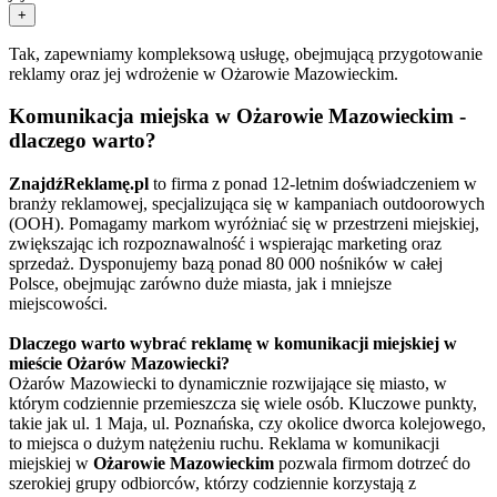
+
Tak, zapewniamy kompleksową usługę, obejmującą przygotowanie
reklamy oraz jej wdrożenie w Ożarowie Mazowieckim.
Komunikacja miejska w Ożarowie Mazowieckim -
dlaczego warto?
ZnajdźReklamę.pl
to firma z ponad 12-letnim doświadczeniem w
branży reklamowej, specjalizująca się w kampaniach outdoorowych
(OOH). Pomagamy markom wyróżniać się w przestrzeni miejskiej,
zwiększając ich rozpoznawalność i wspierając marketing oraz
sprzedaż. Dysponujemy bazą ponad 80 000 nośników w całej
Polsce, obejmując zarówno duże miasta, jak i mniejsze
miejscowości.
Dlaczego warto wybrać reklamę w komunikacji miejskiej w
mieście Ożarów Mazowiecki?
Ożarów Mazowiecki to dynamicznie rozwijające się miasto, w
którym codziennie przemieszcza się wiele osób. Kluczowe punkty,
takie jak ul. 1 Maja, ul. Poznańska, czy okolice dworca kolejowego,
to miejsca o dużym natężeniu ruchu. Reklama w komunikacji
miejskiej w
Ożarowie Mazowieckim
pozwala firmom dotrzeć do
szerokiej grupy odbiorców, którzy codziennie korzystają z