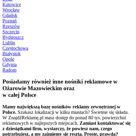
Katowice
Wrocław
Gdańsk
Poznań
Rzeszów
Szczecin
Bydgoszcz
Lublin
Częstochowa
Białystok
Opole
Gdynia
Radom
Posiadamy również inne nośniki reklamowe w
Ożarowie Mazowieckim oraz
w całej Polsce
Mamy największą bazę nośników reklamy zewnętrznej w
Polsce.
Szukasz lokalizacji w kilku miastach? Świetnie się składa.
W ZnajdźReklamę.pl masz dostęp do ponad 80 tys. powierzchni
reklamowych w najlepszych miejscach.
Zamiast kontaktować się
z dziesiątkami firm, wystarczy, że powiesz nam, czego
potrzebujesz, a my zajmiemy się resztą. Proste, prawda?