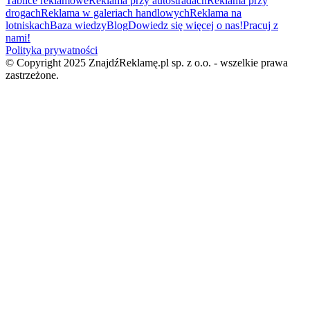
Tablice reklamowe
Reklama przy autostradach
Reklama przy
drogach
Reklama w galeriach handlowych
Reklama na
lotniskach
Baza wiedzy
Blog
Dowiedz się więcej o nas!
Pracuj z
nami!
Polityka prywatności
© Copyright 2025 ZnajdźReklamę.pl sp. z o.o. - wszelkie prawa
zastrzeżone.