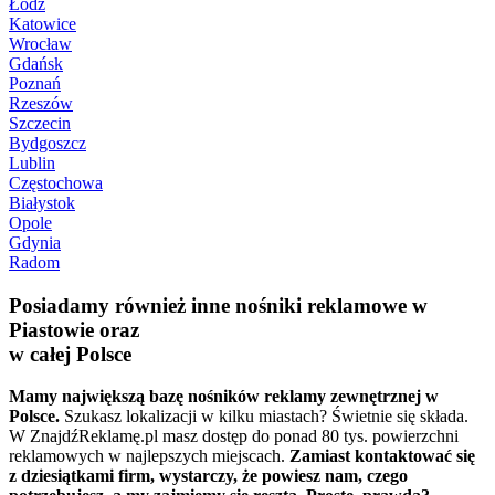
Łódź
Katowice
Wrocław
Gdańsk
Poznań
Rzeszów
Szczecin
Bydgoszcz
Lublin
Częstochowa
Białystok
Opole
Gdynia
Radom
Posiadamy również inne nośniki reklamowe w
Piastowie oraz
w całej Polsce
Mamy największą bazę nośników reklamy zewnętrznej w
Polsce.
Szukasz lokalizacji w kilku miastach? Świetnie się składa.
W ZnajdźReklamę.pl masz dostęp do ponad 80 tys. powierzchni
reklamowych w najlepszych miejscach.
Zamiast kontaktować się
z dziesiątkami firm, wystarczy, że powiesz nam, czego