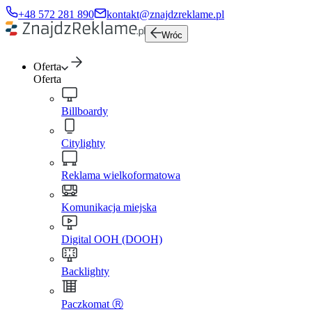
+48 572 281 890
kontakt@znajdzreklame.pl
Wróc
Oferta
Oferta
Billboardy
Citylighty
Reklama wielkoformatowa
Komunikacja miejska
Digital OOH (DOOH)
Backlighty
Paczkomat Ⓡ