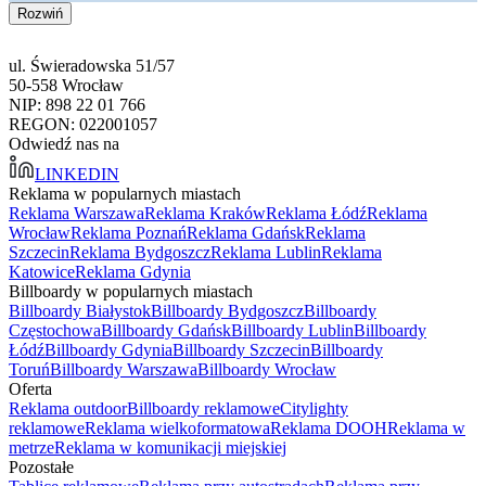
Rozwiń
ul. Świeradowska 51/57
50-558 Wrocław
NIP: 898 22 01 766
REGON: 022001057
Odwiedź nas na
LINKEDIN
Reklama w popularnych miastach
Reklama Warszawa
Reklama Kraków
Reklama Łódź
Reklama
Wrocław
Reklama Poznań
Reklama Gdańsk
Reklama
Szczecin
Reklama Bydgoszcz
Reklama Lublin
Reklama
Katowice
Reklama Gdynia
Billboardy w popularnych miastach
Billboardy Białystok
Billboardy Bydgoszcz
Billboardy
Częstochowa
Billboardy Gdańsk
Billboardy Lublin
Billboardy
Łódź
Billboardy Gdynia
Billboardy Szczecin
Billboardy
Toruń
Billboardy Warszawa
Billboardy Wrocław
Oferta
Reklama outdoor
Billboardy reklamowe
Citylighty
reklamowe
Reklama wielkoformatowa
Reklama DOOH
Reklama w
metrze
Reklama w komunikacji miejskiej
Pozostałe