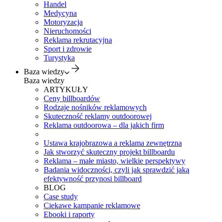
Handel
Medycyna
Motoryzacja
Nieruchomości
Reklama rekrutacyjna
Sport i zdrowie
Turystyka
Baza wiedzy
Baza wiedzy
ARTYKUŁY
Ceny billboardów
Rodzaje nośników reklamowych
Skuteczność reklamy outdoorowej
Reklama outdoorowa – dla jakich firm
Ustawa krajobrazowa a reklama zewnętrzna
Jak stworzyć skuteczny projekt billboardu
Reklama – małe miasto, wielkie perspektywy
Badania widoczności, czyli jak sprawdzić jaką
efektywność przynosi billboard
BLOG
Case study
Ciekawe kampanie reklamowe
Ebooki i raporty