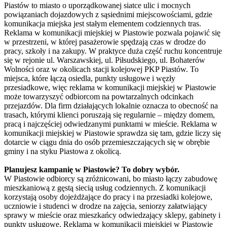
Piastów to miasto o uporządkowanej siatce ulic i mocnych
powiązaniach dojazdowych z sąsiednimi miejscowościami, gdzie
komunikacja miejska jest stałym elementem codziennych tras.
Reklama w komunikacji miejskiej w Piastowie pozwala pojawić się
w przestrzeni, w której pasażerowie spędzają czas w drodze do
pracy, szkoły i na zakupy. W praktyce duża część ruchu koncentruje
się w rejonie ul. Warszawskiej, ul. Piłsudskiego, ul. Bohaterów
Wolności oraz w okolicach stacji kolejowej PKP Piastów. To
miejsca, które łączą osiedla, punkty usługowe i węzły
przesiadkowe, więc reklama w komunikacji miejskiej w Piastowie
może towarzyszyć odbiorcom na powtarzalnych odcinkach
przejazdów. Dla firm działających lokalnie oznacza to obecność na
trasach, którymi klienci poruszają się regularnie – między domem,
pracą i najczęściej odwiedzanymi punktami w mieście. Reklama w
komunikacji miejskiej w Piastowie sprawdza się tam, gdzie liczy się
dotarcie w ciągu dnia do osób przemieszczających się w obrębie
gminy i na styku Piastowa z okolicą.
Planujesz kampanię w Piastowie? To dobry wybór.
W Piastowie odbiorcy są zróżnicowani, bo miasto łączy zabudowę
mieszkaniową z gęstą siecią usług codziennych. Z komunikacji
korzystają osoby dojeżdżające do pracy i na przesiadki kolejowe,
uczniowie i studenci w drodze na zajęcia, seniorzy załatwiający
sprawy w mieście oraz mieszkańcy odwiedzający sklepy, gabinety i
punkty usługowe. Reklama w komunikacji miejskiej w Piastowie