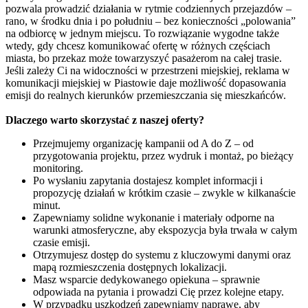
pozwala prowadzić działania w rytmie codziennych przejazdów –
rano, w środku dnia i po południu – bez konieczności „polowania”
na odbiorcę w jednym miejscu. To rozwiązanie wygodne także
wtedy, gdy chcesz komunikować ofertę w różnych częściach
miasta, bo przekaz może towarzyszyć pasażerom na całej trasie.
Jeśli zależy Ci na widoczności w przestrzeni miejskiej, reklama w
komunikacji miejskiej w Piastowie daje możliwość dopasowania
emisji do realnych kierunków przemieszczania się mieszkańców.
Dlaczego warto skorzystać z naszej oferty?
Przejmujemy organizację kampanii od A do Z – od
przygotowania projektu, przez wydruk i montaż, po bieżący
monitoring.
Po wysłaniu zapytania dostajesz komplet informacji i
propozycję działań w krótkim czasie – zwykle w kilkanaście
minut.
Zapewniamy solidne wykonanie i materiały odporne na
warunki atmosferyczne, aby ekspozycja była trwała w całym
czasie emisji.
Otrzymujesz dostęp do systemu z kluczowymi danymi oraz
mapą rozmieszczenia dostępnych lokalizacji.
Masz wsparcie dedykowanego opiekuna – sprawnie
odpowiada na pytania i prowadzi Cię przez kolejne etapy.
W przypadku uszkodzeń zapewniamy naprawę, aby