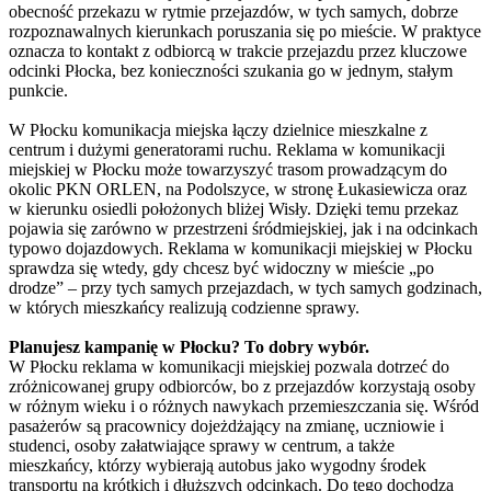
obecność przekazu w rytmie przejazdów, w tych samych, dobrze
rozpoznawalnych kierunkach poruszania się po mieście. W praktyce
oznacza to kontakt z odbiorcą w trakcie przejazdu przez kluczowe
odcinki Płocka, bez konieczności szukania go w jednym, stałym
punkcie.
W Płocku komunikacja miejska łączy dzielnice mieszkalne z
centrum i dużymi generatorami ruchu. Reklama w komunikacji
miejskiej w Płocku może towarzyszyć trasom prowadzącym do
okolic PKN ORLEN, na Podolszyce, w stronę Łukasiewicza oraz
w kierunku osiedli położonych bliżej Wisły. Dzięki temu przekaz
pojawia się zarówno w przestrzeni śródmiejskiej, jak i na odcinkach
typowo dojazdowych. Reklama w komunikacji miejskiej w Płocku
sprawdza się wtedy, gdy chcesz być widoczny w mieście „po
drodze” – przy tych samych przejazdach, w tych samych godzinach,
w których mieszkańcy realizują codzienne sprawy.
Planujesz kampanię w Płocku? To dobry wybór.
W Płocku reklama w komunikacji miejskiej pozwala dotrzeć do
zróżnicowanej grupy odbiorców, bo z przejazdów korzystają osoby
w różnym wieku i o różnych nawykach przemieszczania się. Wśród
pasażerów są pracownicy dojeżdżający na zmianę, uczniowie i
studenci, osoby załatwiające sprawy w centrum, a także
mieszkańcy, którzy wybierają autobus jako wygodny środek
transportu na krótkich i dłuższych odcinkach. Do tego dochodzą