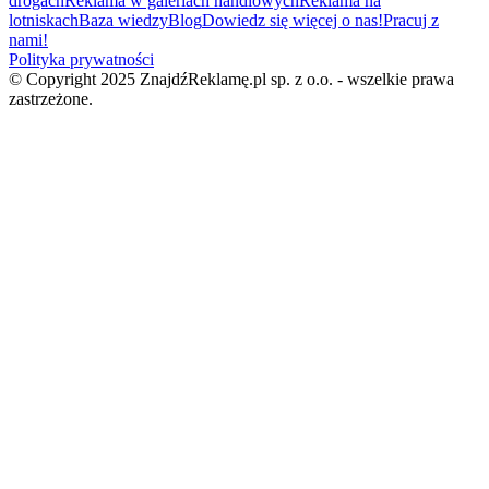
drogach
Reklama w galeriach handlowych
Reklama na
lotniskach
Baza wiedzy
Blog
Dowiedz się więcej o nas!
Pracuj z
nami!
Polityka prywatności
© Copyright 2025 ZnajdźReklamę.pl sp. z o.o. - wszelkie prawa
zastrzeżone.