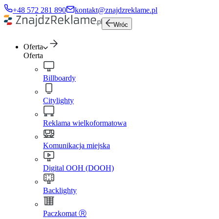
+48 572 281 890
kontakt@znajdzreklame.pl
Wróc
Oferta
Oferta
Billboardy
Citylighty
Reklama wielkoformatowa
Komunikacja miejska
Digital OOH (DOOH)
Backlighty
Paczkomat Ⓡ