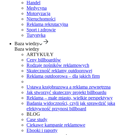
Handel
Medycyna
Motoryzacja
Nieruchomości
Reklama rekrutacyjna
Sport i zdrowie
Turystyka
Baza wiedzy
Baza wiedzy
ARTYKUŁY
Ceny billboardów
Rodzaje nośników reklamowych
Skuteczność reklamy outdoorowej
Reklama outdoorowa – dla jakich firm
Ustawa krajobrazowa a reklama zewnętrzna
Jak stworzyć skuteczny projekt billboardu
Reklama – małe miasto, wielkie perspektywy
Badania widoczności, czyli jak sprawdzić jaką
efektywność przynosi billboard
BLOG
Case study
Ciekawe kampanie reklamowe
Ebooki i raporty