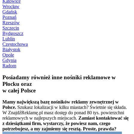
Katowice
Wrocław
Gdańsk
Poznań
Rzeszów
Szczecin
Bydgoszcz
Lublin
Częstochowa
Białystok
Opole
Gdynia
Radom
Posiadamy również inne nośniki reklamowe w
Płocku oraz
w całej Polsce
Mamy największą bazę nośników reklamy zewnętrznej w
Polsce.
Szukasz lokalizacji w kilku miastach? Świetnie się składa.
W ZnajdźReklamę.pl masz dostęp do ponad 80 tys. powierzchni
reklamowych w najlepszych miejscach.
Zamiast kontaktować się
z dziesiątkami firm, wystarczy, że powiesz nam, czego
potrzebujesz, a my zajmiemy się resztą. Proste, prawda?