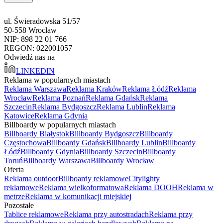
ul. Świeradowska 51/57
50-558 Wrocław
NIP: 898 22 01 766
REGON: 022001057
Odwiedź nas na
LINKEDIN
Reklama w popularnych miastach
Reklama Warszawa
Reklama Kraków
Reklama Łódź
Reklama
Wrocław
Reklama Poznań
Reklama Gdańsk
Reklama
Szczecin
Reklama Bydgoszcz
Reklama Lublin
Reklama
Katowice
Reklama Gdynia
Billboardy w popularnych miastach
Billboardy Białystok
Billboardy Bydgoszcz
Billboardy
Częstochowa
Billboardy Gdańsk
Billboardy Lublin
Billboardy
Łódź
Billboardy Gdynia
Billboardy Szczecin
Billboardy
Toruń
Billboardy Warszawa
Billboardy Wrocław
Oferta
Reklama outdoor
Billboardy reklamowe
Citylighty
reklamowe
Reklama wielkoformatowa
Reklama DOOH
Reklama w
metrze
Reklama w komunikacji miejskiej
Pozostałe
Tablice reklamowe
Reklama przy autostradach
Reklama przy