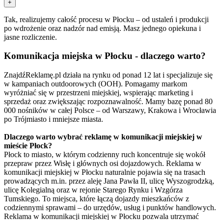
+
Tak, realizujemy całość procesu w Płocku – od ustaleń i produkcji
po wdrożenie oraz nadzór nad emisją. Masz jednego opiekuna i
jasne rozliczenie.
Komunikacja miejska w Płocku - dlaczego warto?
ZnajdźReklamę.pl działa na rynku od ponad 12 lat i specjalizuje się
w kampaniach outdoorowych (OOH). Pomagamy markom
wyróżniać się w przestrzeni miejskiej, wspierając marketing i
sprzedaż oraz zwiększając rozpoznawalność. Mamy bazę ponad 80
000 nośników w całej Polsce – od Warszawy, Krakowa i Wrocławia
po Trójmiasto i mniejsze miasta.
Dlaczego warto wybrać reklamę w komunikacji miejskiej w
mieście Płock?
Płock to miasto, w którym codzienny ruch koncentruje się wokół
przepraw przez Wisłę i głównych osi dojazdowych. Reklama w
komunikacji miejskiej w Płocku naturalnie pojawia się na trasach
prowadzących m.in. przez aleję Jana Pawła II, ulicę Wyszogrodzką,
ulicę Kolegialną oraz w rejonie Starego Rynku i Wzgórza
Tumskiego. To miejsca, które łączą dojazdy mieszkańców z
codziennymi sprawami – do urzędów, usług i punktów handlowych.
Reklama w komunikacji miejskiej w Płocku pozwala utrzymać