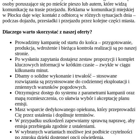
osoby poruszające się po mieście pieszo lub autem, które widzą
komunikację na trasie przejazdu. Reklama w komunikacji miejskiej
w Płocku daje więc kontakt z odbiorcą w różnych sytuacjach dnia –
podczas dojazdu, przesiadki i przejazdu przez kolejne części miasta.
Dlaczego warto skorzystać z naszej oferty?
Prowadzimy kampanię od startu do końca – przygotowanie,
produkcja, wdrożenie i bieżąca kontrola realizacji są po naszej
stronie.
Po wysłaniu zapytania dostajesz zestaw propozycji i komplet
kluczowych informacji w krótkim czasie – zwykle w ciągu
kilkunastu minut.
Dbamy o solidne wykonanie i trwałość – stosowane
rozwiązania są przystosowane do codziennej eksploatacji i
zmiennych warunków pogodowych.
Otrzymujesz dostęp do systemu z parametrami kampanii oraz
mapą rozmieszczenia, co ułatwia wybór i akceptację planu
emisji.
Masz wsparcie dedykowanego opiekuna, który przeprowadzi
Cię przez ustalenia i dopilnuje terminów.
W przypadku uszkodzeń zapewniamy sprawną naprawę, aby
emisja przebiegała zgodnie z ustaleniami.
W wybranych wariantach możliwe jest podbicie czytelności
po zmroku dzięki dostępnej opcji oświetlenia.