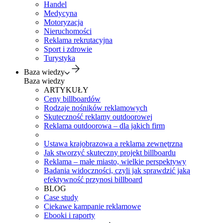
Handel
Medycyna
Motoryzacja
Nieruchomości
Reklama rekrutacyjna
Sport i zdrowie
Turystyka
Baza wiedzy
Baza wiedzy
ARTYKUŁY
Ceny billboardów
Rodzaje nośników reklamowych
Skuteczność reklamy outdoorowej
Reklama outdoorowa – dla jakich firm
Ustawa krajobrazowa a reklama zewnętrzna
Jak stworzyć skuteczny projekt billboardu
Reklama – małe miasto, wielkie perspektywy
Badania widoczności, czyli jak sprawdzić jaką
efektywność przynosi billboard
BLOG
Case study
Ciekawe kampanie reklamowe
Ebooki i raporty