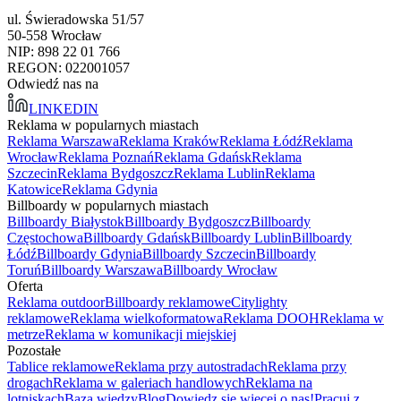
ul. Świeradowska 51/57
50-558 Wrocław
NIP: 898 22 01 766
REGON: 022001057
Odwiedź nas na
LINKEDIN
Reklama w popularnych miastach
Reklama Warszawa
Reklama Kraków
Reklama Łódź
Reklama
Wrocław
Reklama Poznań
Reklama Gdańsk
Reklama
Szczecin
Reklama Bydgoszcz
Reklama Lublin
Reklama
Katowice
Reklama Gdynia
Billboardy w popularnych miastach
Billboardy Białystok
Billboardy Bydgoszcz
Billboardy
Częstochowa
Billboardy Gdańsk
Billboardy Lublin
Billboardy
Łódź
Billboardy Gdynia
Billboardy Szczecin
Billboardy
Toruń
Billboardy Warszawa
Billboardy Wrocław
Oferta
Reklama outdoor
Billboardy reklamowe
Citylighty
reklamowe
Reklama wielkoformatowa
Reklama DOOH
Reklama w
metrze
Reklama w komunikacji miejskiej
Pozostałe
Tablice reklamowe
Reklama przy autostradach
Reklama przy
drogach
Reklama w galeriach handlowych
Reklama na
lotniskach
Baza wiedzy
Blog
Dowiedz się więcej o nas!
Pracuj z