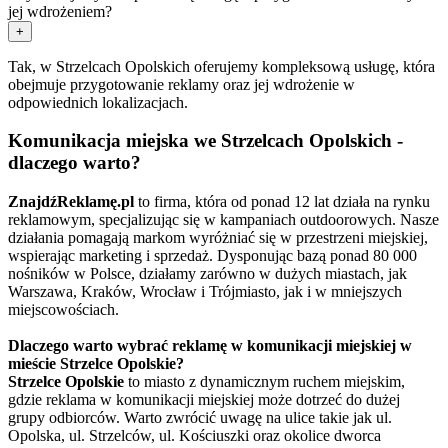
jej wdrożeniem?
+
Tak, w Strzelcach Opolskich oferujemy kompleksową usługę, która
obejmuje przygotowanie reklamy oraz jej wdrożenie w
odpowiednich lokalizacjach.
Komunikacja miejska we Strzelcach Opolskich -
dlaczego warto?
ZnajdźReklamę.pl
to firma, która od ponad 12 lat działa na rynku
reklamowym, specjalizując się w kampaniach outdoorowych. Nasze
działania pomagają markom wyróżniać się w przestrzeni miejskiej,
wspierając marketing i sprzedaż. Dysponując bazą ponad 80 000
nośników w Polsce, działamy zarówno w dużych miastach, jak
Warszawa, Kraków, Wrocław i Trójmiasto, jak i w mniejszych
miejscowościach.
Dlaczego warto wybrać reklamę w komunikacji miejskiej w
mieście Strzelce Opolskie?
Strzelce Opolskie
to miasto z dynamicznym ruchem miejskim,
gdzie reklama w komunikacji miejskiej może dotrzeć do dużej
grupy odbiorców. Warto zwrócić uwagę na ulice takie jak ul.
Opolska, ul. Strzelców, ul. Kościuszki oraz okolice dworca