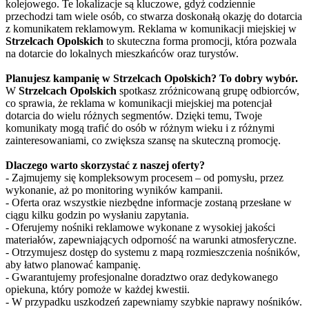
kolejowego. Te lokalizacje są kluczowe, gdyż codziennie
przechodzi tam wiele osób, co stwarza doskonałą okazję do dotarcia
z komunikatem reklamowym. Reklama w komunikacji miejskiej w
Strzelcach Opolskich
to skuteczna forma promocji, która pozwala
na dotarcie do lokalnych mieszkańców oraz turystów.
Planujesz kampanię w Strzelcach Opolskich? To dobry wybór.
W
Strzelcach Opolskich
spotkasz zróżnicowaną grupę odbiorców,
co sprawia, że reklama w komunikacji miejskiej ma potencjał
dotarcia do wielu różnych segmentów. Dzięki temu, Twoje
komunikaty mogą trafić do osób w różnym wieku i z różnymi
zainteresowaniami, co zwiększa szansę na skuteczną promocję.
Dlaczego warto skorzystać z naszej oferty?
- Zajmujemy się kompleksowym procesem – od pomysłu, przez
wykonanie, aż po monitoring wyników kampanii.
- Oferta oraz wszystkie niezbędne informacje zostaną przesłane w
ciągu kilku godzin po wysłaniu zapytania.
- Oferujemy nośniki reklamowe wykonane z wysokiej jakości
materiałów, zapewniających odporność na warunki atmosferyczne.
- Otrzymujesz dostęp do systemu z mapą rozmieszczenia nośników,
aby łatwo planować kampanię.
- Gwarantujemy profesjonalne doradztwo oraz dedykowanego
opiekuna, który pomoże w każdej kwestii.
- W przypadku uszkodzeń zapewniamy szybkie naprawy nośników.