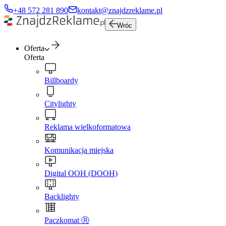
+48 572 281 890
kontakt@znajdzreklame.pl
Wróc
Oferta
Oferta
Billboardy
Citylighty
Reklama wielkoformatowa
Komunikacja miejska
Digital OOH (DOOH)
Backlighty
Paczkomat Ⓡ