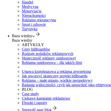
Handel
Medycyna
Motoryzacja
Nieruchomości
Reklama rekrutacyjna
Sport i zdrowie
Turystyka
Baza wiedzy
Baza wiedzy
ARTYKUŁY
Ceny billboardów
Rodzaje nośników reklamowych
Skuteczność reklamy outdoorowej
Reklama outdoorowa – dla jakich firm
Ustawa krajobrazowa a reklama zewnętrzna
Jak stworzyć skuteczny projekt billboardu
Reklama – małe miasto, wielkie perspektywy
Badania widoczności, czyli jak sprawdzić jaką efektywno
BLOG
Case study
Ciekawe kampanie reklamowe
Ebooki i raporty
Sprawdź nasz blog