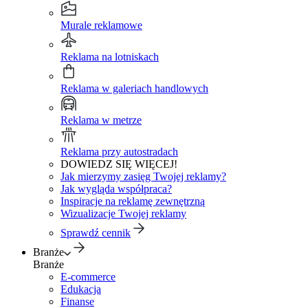
Murale reklamowe
Reklama na lotniskach
Reklama w galeriach handlowych
Reklama w metrze
Reklama przy autostradach
DOWIEDZ SIĘ WIĘCEJ!
Jak mierzymy zasięg Twojej reklamy?
Jak wygląda współpraca?
Inspiracje na reklamę zewnętrzną
Wizualizacje Twojej reklamy
Sprawdź cennik
Branże
Branże
E-commerce
Edukacja
Finanse