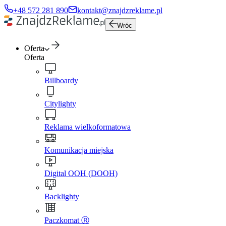
+48 572 281 890
kontakt@znajdzreklame.pl
Wróc
Oferta
Oferta
Billboardy
Citylighty
Reklama wielkoformatowa
Komunikacja miejska
Digital OOH (DOOH)
Backlighty
Paczkomat Ⓡ