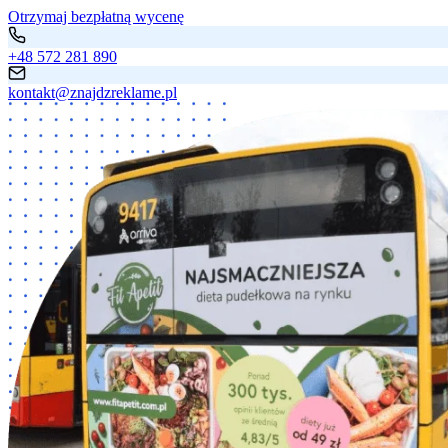
Otrzymaj bezpłatną wycenę
+48 572 281 890
kontakt@znajdzreklame.pl