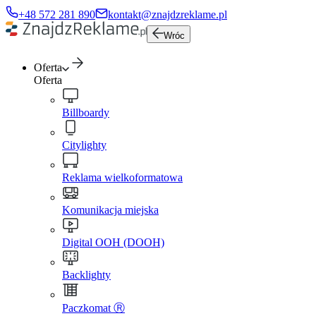
+48 572 281 890
kontakt@znajdzreklame.pl
Wróc
Oferta
Oferta
Billboardy
Citylighty
Reklama wielkoformatowa
Komunikacja miejska
Digital OOH (DOOH)
Backlighty
Paczkomat Ⓡ