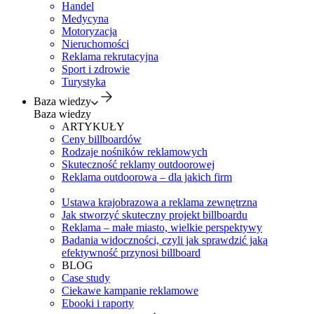
Handel
Medycyna
Motoryzacja
Nieruchomości
Reklama rekrutacyjna
Sport i zdrowie
Turystyka
Baza wiedzy
Baza wiedzy
ARTYKUŁY
Ceny billboardów
Rodzaje nośników reklamowych
Skuteczność reklamy outdoorowej
Reklama outdoorowa – dla jakich firm
Ustawa krajobrazowa a reklama zewnętrzna
Jak stworzyć skuteczny projekt billboardu
Reklama – małe miasto, wielkie perspektywy
Badania widoczności, czyli jak sprawdzić jaką
efektywność przynosi billboard
BLOG
Case study
Ciekawe kampanie reklamowe
Ebooki i raporty