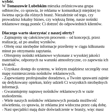
wybór.
W
Tomaszowie Lubelskim
mieszka zróżnicowana grupa
odbiorców, co sprawia, że reklama w komunikacji miejskiej to
świetna opcja dla różnych branż. Niezależnie od tego, czy
prowadzisz lokalny biznes, czy większą firmę, nasze nośniki
reklamowe mogą pomóc Ci dotrzeć do odpowiednich klientów.
Dlaczego warto skorzystać z naszej oferty?
- Zajmujemy się całościowym procesem – od koncepcji, przez
realizację, aż po analizę wyników.
- Ofertę oraz niezbędne informacje prześlemy w ciągu kilkunastu
minut po otrzymaniu zapytania.
- Oferujemy nośniki reklamowe wykonane z wysokiej jakości
materiałów, odpornych na warunki atmosferyczne, co zapewnia ich
trwałość.
- Uzyskasz dostęp do systemu, w którym znajdziesz szczegóły oraz
mapę rozmieszczenia nośników reklamowych.
- Zapewniamy profesjonalne doradztwo, a Twoim sprawami zajmie
się dedykowany opiekun, który udzieli Ci wszystkich niezbędnych
informacji.
- Gwarantujemy naprawę nośników reklamowych w razie
uszkodzenia.
- Wiele naszych nośników reklamowych posiada możliwość
oświetlenia, co sprawia, że reklama jest widoczna przez całą dobę.
- Nasi specjaliści mają duże doświadczenie w branży, więc masz