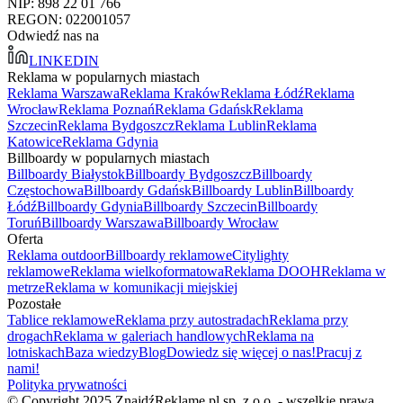
NIP: 898 22 01 766
REGON: 022001057
Odwiedź nas na
LINKEDIN
Reklama w popularnych miastach
Reklama Warszawa
Reklama Kraków
Reklama Łódź
Reklama
Wrocław
Reklama Poznań
Reklama Gdańsk
Reklama
Szczecin
Reklama Bydgoszcz
Reklama Lublin
Reklama
Katowice
Reklama Gdynia
Billboardy w popularnych miastach
Billboardy Białystok
Billboardy Bydgoszcz
Billboardy
Częstochowa
Billboardy Gdańsk
Billboardy Lublin
Billboardy
Łódź
Billboardy Gdynia
Billboardy Szczecin
Billboardy
Toruń
Billboardy Warszawa
Billboardy Wrocław
Oferta
Reklama outdoor
Billboardy reklamowe
Citylighty
reklamowe
Reklama wielkoformatowa
Reklama DOOH
Reklama w
metrze
Reklama w komunikacji miejskiej
Pozostałe
Tablice reklamowe
Reklama przy autostradach
Reklama przy
drogach
Reklama w galeriach handlowych
Reklama na
lotniskach
Baza wiedzy
Blog
Dowiedz się więcej o nas!
Pracuj z
nami!
Polityka prywatności
© Copyright 2025 ZnajdźReklamę.pl sp. z o.o. - wszelkie prawa