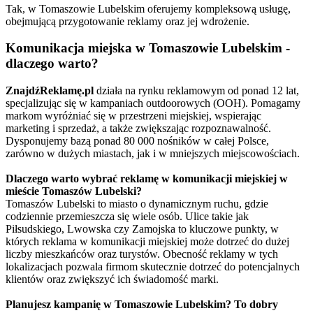
Tak, w Tomaszowie Lubelskim oferujemy kompleksową usługę,
obejmującą przygotowanie reklamy oraz jej wdrożenie.
Komunikacja miejska w Tomaszowie Lubelskim -
dlaczego warto?
ZnajdźReklamę.pl
działa na rynku reklamowym od ponad 12 lat,
specjalizując się w kampaniach outdoorowych (OOH). Pomagamy
markom wyróżniać się w przestrzeni miejskiej, wspierając
marketing i sprzedaż, a także zwiększając rozpoznawalność.
Dysponujemy bazą ponad 80 000 nośników w całej Polsce,
zarówno w dużych miastach, jak i w mniejszych miejscowościach.
Dlaczego warto wybrać reklamę w komunikacji miejskiej w
mieście Tomaszów Lubelski?
Tomaszów Lubelski to miasto o dynamicznym ruchu, gdzie
codziennie przemieszcza się wiele osób. Ulice takie jak
Piłsudskiego, Lwowska czy Zamojska to kluczowe punkty, w
których reklama w komunikacji miejskiej może dotrzeć do dużej
liczby mieszkańców oraz turystów. Obecność reklamy w tych
lokalizacjach pozwala firmom skutecznie dotrzeć do potencjalnych
klientów oraz zwiększyć ich świadomość marki.
Planujesz kampanię w Tomaszowie Lubelskim? To dobry