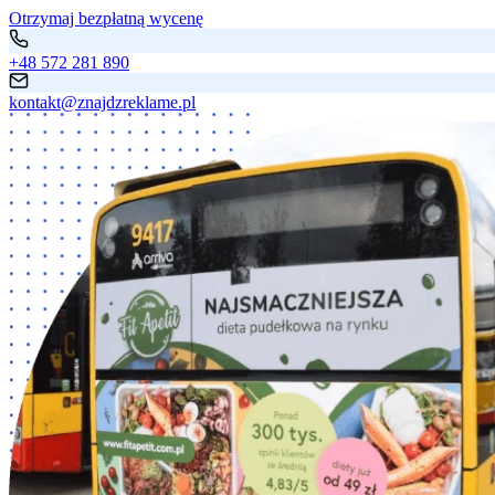
Otrzymaj bezpłatną wycenę
+48 572 281 890
kontakt@znajdzreklame.pl