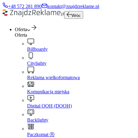
+48 572 281 890
kontakt@znajdzreklame.pl
Wróc
Oferta
Oferta
Billboardy
Citylighty
Reklama wielkoformatowa
Komunikacja miejska
Digital OOH (DOOH)
Backlighty
Paczkomat Ⓡ