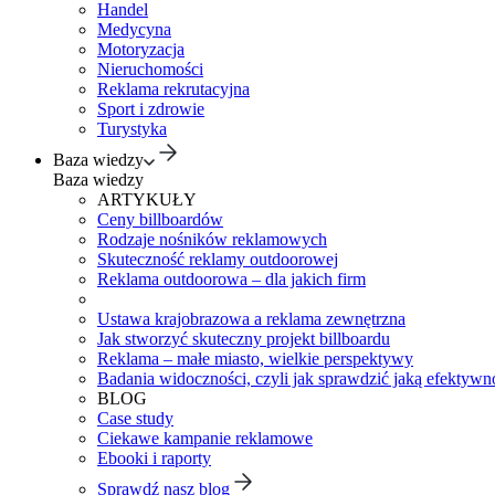
Handel
Medycyna
Motoryzacja
Nieruchomości
Reklama rekrutacyjna
Sport i zdrowie
Turystyka
Baza wiedzy
Baza wiedzy
ARTYKUŁY
Ceny billboardów
Rodzaje nośników reklamowych
Skuteczność reklamy outdoorowej
Reklama outdoorowa – dla jakich firm
Ustawa krajobrazowa a reklama zewnętrzna
Jak stworzyć skuteczny projekt billboardu
Reklama – małe miasto, wielkie perspektywy
Badania widoczności, czyli jak sprawdzić jaką efektywno
BLOG
Case study
Ciekawe kampanie reklamowe
Ebooki i raporty
Sprawdź nasz blog