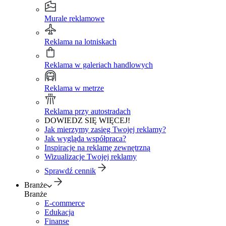
Murale reklamowe
Reklama na lotniskach
Reklama w galeriach handlowych
Reklama w metrze
Reklama przy autostradach
DOWIEDZ SIĘ WIĘCEJ!
Jak mierzymy zasięg Twojej reklamy?
Jak wygląda współpraca?
Inspiracje na reklamę zewnętrzną
Wizualizacje Twojej reklamy
Sprawdź cennik
Branże
Branże
E-commerce
Edukacja
Finanse