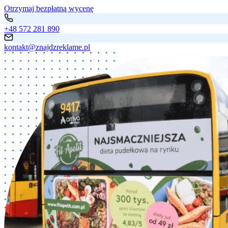
Otrzymaj bezpłatną wycenę
+48 572 281 890
kontakt@znajdzreklame.pl