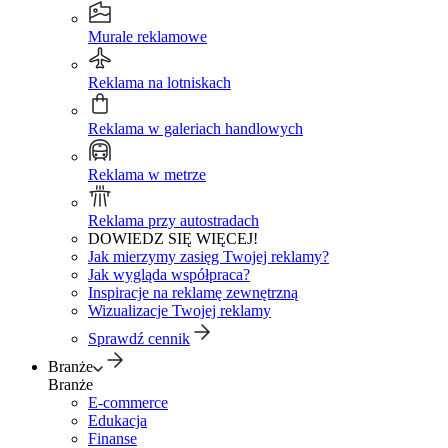
Murale reklamowe
Reklama na lotniskach
Reklama w galeriach handlowych
Reklama w metrze
Reklama przy autostradach
DOWIEDZ SIĘ WIĘCEJ!
Jak mierzymy zasięg Twojej reklamy?
Jak wygląda współpraca?
Inspiracje na reklamę zewnętrzną
Wizualizacje Twojej reklamy
Sprawdź cennik
Branże
Branże
E-commerce
Edukacja
Finanse