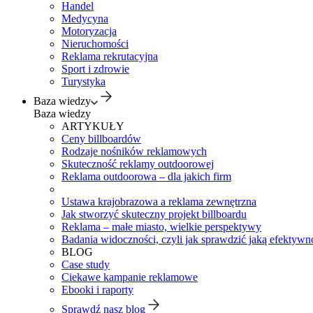
Handel
Medycyna
Motoryzacja
Nieruchomości
Reklama rekrutacyjna
Sport i zdrowie
Turystyka
Baza wiedzy
Baza wiedzy
ARTYKUŁY
Ceny billboardów
Rodzaje nośników reklamowych
Skuteczność reklamy outdoorowej
Reklama outdoorowa – dla jakich firm
Ustawa krajobrazowa a reklama zewnętrzna
Jak stworzyć skuteczny projekt billboardu
Reklama – małe miasto, wielkie perspektywy
Badania widoczności, czyli jak sprawdzić jaką efektywno
BLOG
Case study
Ciekawe kampanie reklamowe
Ebooki i raporty
Sprawdź nasz blog