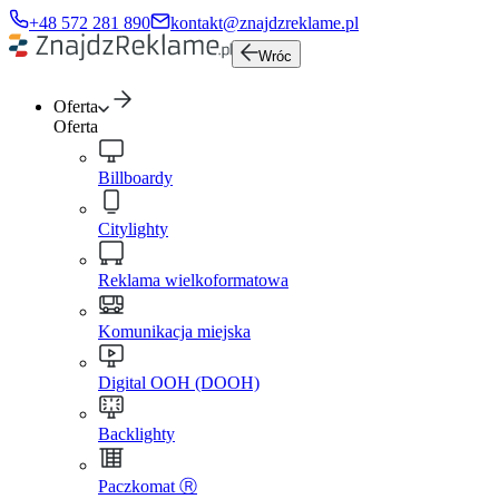
+48 572 281 890
kontakt@znajdzreklame.pl
Wróc
Oferta
Oferta
Billboardy
Citylighty
Reklama wielkoformatowa
Komunikacja miejska
Digital OOH (DOOH)
Backlighty
Paczkomat Ⓡ