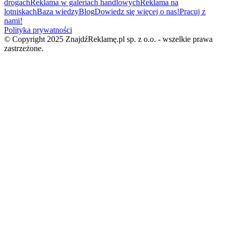
drogach
Reklama w galeriach handlowych
Reklama na
lotniskach
Baza wiedzy
Blog
Dowiedz się więcej o nas!
Pracuj z
nami!
Polityka prywatności
© Copyright 2025 ZnajdźReklamę.pl sp. z o.o. - wszelkie prawa
zastrzeżone.