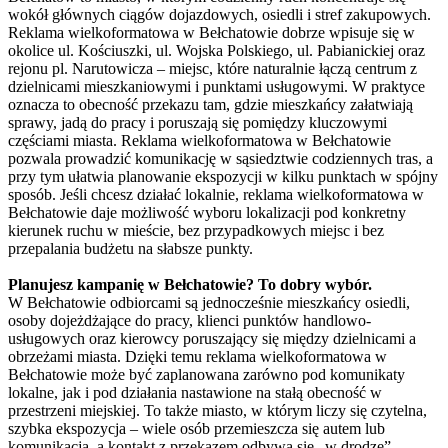
wokół głównych ciągów dojazdowych, osiedli i stref zakupowych.
Reklama wielkoformatowa w Bełchatowie dobrze wpisuje się w
okolice ul. Kościuszki, ul. Wojska Polskiego, ul. Pabianickiej oraz
rejonu pl. Narutowicza – miejsc, które naturalnie łączą centrum z
dzielnicami mieszkaniowymi i punktami usługowymi. W praktyce
oznacza to obecność przekazu tam, gdzie mieszkańcy załatwiają
sprawy, jadą do pracy i poruszają się pomiędzy kluczowymi
częściami miasta. Reklama wielkoformatowa w Bełchatowie
pozwala prowadzić komunikację w sąsiedztwie codziennych tras, a
przy tym ułatwia planowanie ekspozycji w kilku punktach w spójny
sposób. Jeśli chcesz działać lokalnie, reklama wielkoformatowa w
Bełchatowie daje możliwość wyboru lokalizacji pod konkretny
kierunek ruchu w mieście, bez przypadkowych miejsc i bez
przepalania budżetu na słabsze punkty.
Planujesz kampanię w Bełchatowie? To dobry wybór.
W Bełchatowie odbiorcami są jednocześnie mieszkańcy osiedli,
osoby dojeżdżające do pracy, klienci punktów handlowo-
usługowych oraz kierowcy poruszający się między dzielnicami a
obrzeżami miasta. Dzięki temu reklama wielkoformatowa w
Bełchatowie może być zaplanowana zarówno pod komunikaty
lokalne, jak i pod działania nastawione na stałą obecność w
przestrzeni miejskiej. To także miasto, w którym liczy się czytelna,
szybka ekspozycja – wiele osób przemieszcza się autem lub
komunikacją, a kontakt z przekazem odbywa się „w drodze”.