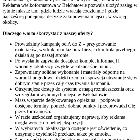
Reklama wielkoformatowa w Bełchatowie pozwala ułożyć zasięg w
rytmie miasta: tam, gdzie ludzie wracają codziennie i gdzie
najczęściej podejmują decyzje zakupowe na miejscu, w swojej
okolicy.
Dlaczego warto skorzystać z naszej oferty?
Prowadzimy kampanię od A do Z – przygotowanie
materiałów, wydruk, montaż oraz bieżąca kontrola przebiegu
działań są po naszej stronie.
Po wysłaniu zapytania dostajesz komplet informacji i
warianty lokalizacji zwykle w kilkanaście minut.
Zapewniamy solidne wykonanie i materiały odporne na
warunki pogodowe, dzięki czemu ekspozycja utrzymuje się w
dobrym stanie przez cały czas trwania kampanii.
Otrzymujesz dostęp do systemu z mapą rozmieszczenia oraz
szczegółami wybranych miejsc w Bełchatowie.
Masz wsparcie dedykowanego opiekuna – podpowie
dostępne terminy, pomoże dobrać punkty i przeprowadzi Cię
przez formalności.
W razie uszkodzeń organizujemy naprawę, aby reklama
mogła wrócić do pełnej ekspozycji.
W wybranych lokalizacjach dostępne jest oświetlenie, co
utrzymuje czytelność przekazu także po zmroku.
Nasz zespół tworzą doświadczeni specjaliści z branży, więc