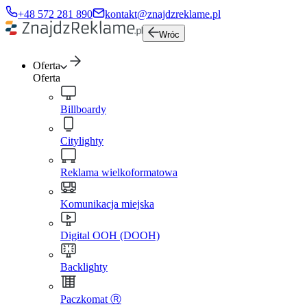
+48 572 281 890
kontakt@znajdzreklame.pl
Wróc
Oferta
Oferta
Billboardy
Citylighty
Reklama wielkoformatowa
Komunikacja miejska
Digital OOH (DOOH)
Backlighty
Paczkomat Ⓡ