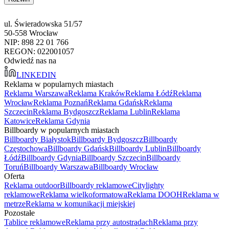
ul. Świeradowska 51/57
50-558 Wrocław
NIP: 898 22 01 766
REGON: 022001057
Odwiedź nas na
LINKEDIN
Reklama w popularnych miastach
Reklama Warszawa
Reklama Kraków
Reklama Łódź
Reklama
Wrocław
Reklama Poznań
Reklama Gdańsk
Reklama
Szczecin
Reklama Bydgoszcz
Reklama Lublin
Reklama
Katowice
Reklama Gdynia
Billboardy w popularnych miastach
Billboardy Białystok
Billboardy Bydgoszcz
Billboardy
Częstochowa
Billboardy Gdańsk
Billboardy Lublin
Billboardy
Łódź
Billboardy Gdynia
Billboardy Szczecin
Billboardy
Toruń
Billboardy Warszawa
Billboardy Wrocław
Oferta
Reklama outdoor
Billboardy reklamowe
Citylighty
reklamowe
Reklama wielkoformatowa
Reklama DOOH
Reklama w
metrze
Reklama w komunikacji miejskiej
Pozostałe
Tablice reklamowe
Reklama przy autostradach
Reklama przy