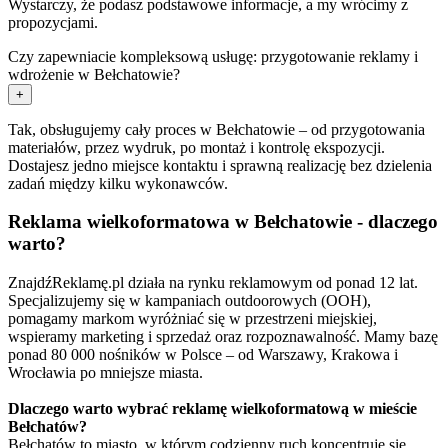
Wystarczy, że podasz podstawowe informacje, a my wrócimy z
propozycjami.
Czy zapewniacie kompleksową usługę: przygotowanie reklamy i
wdrożenie w Bełchatowie?
+
Tak, obsługujemy cały proces w Bełchatowie – od przygotowania
materiałów, przez wydruk, po montaż i kontrolę ekspozycji.
Dostajesz jedno miejsce kontaktu i sprawną realizację bez dzielenia
zadań między kilku wykonawców.
Reklama wielkoformatowa w Bełchatowie - dlaczego
warto?
ZnajdźReklamę.pl działa na rynku reklamowym od ponad 12 lat.
Specjalizujemy się w kampaniach outdoorowych (OOH),
pomagamy markom wyróżniać się w przestrzeni miejskiej,
wspieramy marketing i sprzedaż oraz rozpoznawalność. Mamy bazę
ponad 80 000 nośników w Polsce – od Warszawy, Krakowa i
Wrocławia po mniejsze miasta.
Dlaczego warto wybrać reklamę wielkoformatową w mieście
Bełchatów?
Bełchatów to miasto, w którym codzienny ruch koncentruje się