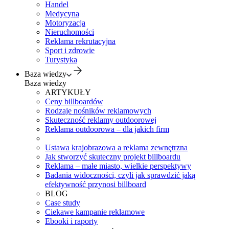
Handel
Medycyna
Motoryzacja
Nieruchomości
Reklama rekrutacyjna
Sport i zdrowie
Turystyka
Baza wiedzy
Baza wiedzy
ARTYKUŁY
Ceny billboardów
Rodzaje nośników reklamowych
Skuteczność reklamy outdoorowej
Reklama outdoorowa – dla jakich firm
Ustawa krajobrazowa a reklama zewnętrzna
Jak stworzyć skuteczny projekt billboardu
Reklama – małe miasto, wielkie perspektywy
Badania widoczności, czyli jak sprawdzić jaką
efektywność przynosi billboard
BLOG
Case study
Ciekawe kampanie reklamowe
Ebooki i raporty