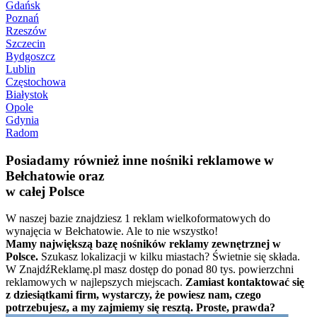
Gdańsk
Poznań
Rzeszów
Szczecin
Bydgoszcz
Lublin
Częstochowa
Białystok
Opole
Gdynia
Radom
Posiadamy również inne nośniki reklamowe w
Bełchatowie oraz
w całej Polsce
W naszej bazie znajdziesz 1 reklam wielkoformatowych do
wynajęcia w Bełchatowie. Ale to nie wszystko!
Mamy największą bazę nośników reklamy zewnętrznej w
Polsce.
Szukasz lokalizacji w kilku miastach? Świetnie się składa.
W ZnajdźReklamę.pl masz dostęp do ponad 80 tys. powierzchni
reklamowych w najlepszych miejscach.
Zamiast kontaktować się
z dziesiątkami firm, wystarczy, że powiesz nam, czego
potrzebujesz, a my zajmiemy się resztą. Proste, prawda?