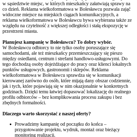
w sąsiedztwie miejsc, w których mieszkańcy załatwiają sprawy na
co dzień. Reklama wielkoformatowa w Bolesławcu pozwala zająć
widoczne miejsce na miejskich ciągach komunikacyjnych, a
reklama wielkoformatowa w Bolesławcu bywa wybierana także ze
względu na czytelność z większej odległości i stałą ekspozycję w
przestrzeni miasta.
Planujesz kampanię w Bolesławcu? To dobry wybór.
W Bolesławcu odbiorcy to nie tylko osoby poruszające się
samochodami, ale też mieszkańcy przemieszczający się pieszo
między osiedlami, centrum i strefami handlowo-usługowymi. Do
tego dochodzą osoby dojeżdżające do pracy oraz klienci lokalnych
punktów usługowych, gastronomii i sklepów. Reklama
wielkoformatowa w Bolesławcu sprawdza się w komunikacji
kierowanej zarówno do osób, które mijają dany obszar codziennie,
jak i tych, które pojawiają się w nim okazjonalnie w konkretnych
godzinach. Dzięki temu łatwiej dopasować lokalizację do realnego
profilu odbiorców – bez komplikowania procesu zakupu i bez
zbędnych formalności.
Dlaczego warto skorzystać z naszej oferty?
Prowadzimy kampanię od początku do końca –
przygotowanie projektu, wydruk, montaż oraz bieżący
monitoring realizacji.