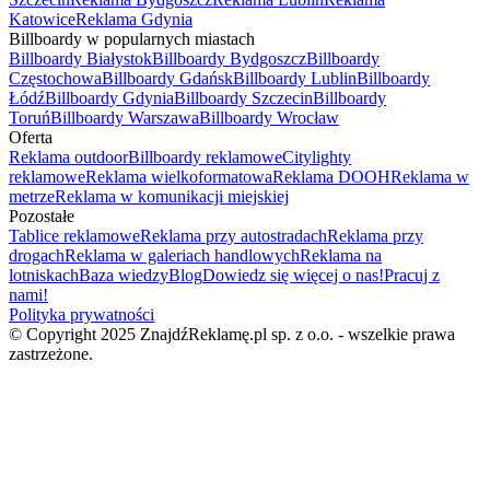
Katowice
Reklama Gdynia
Billboardy w popularnych miastach
Billboardy Białystok
Billboardy Bydgoszcz
Billboardy
Częstochowa
Billboardy Gdańsk
Billboardy Lublin
Billboardy
Łódź
Billboardy Gdynia
Billboardy Szczecin
Billboardy
Toruń
Billboardy Warszawa
Billboardy Wrocław
Oferta
Reklama outdoor
Billboardy reklamowe
Citylighty
reklamowe
Reklama wielkoformatowa
Reklama DOOH
Reklama w
metrze
Reklama w komunikacji miejskiej
Pozostałe
Tablice reklamowe
Reklama przy autostradach
Reklama przy
drogach
Reklama w galeriach handlowych
Reklama na
lotniskach
Baza wiedzy
Blog
Dowiedz się więcej o nas!
Pracuj z
nami!
Polityka prywatności
© Copyright 2025 ZnajdźReklamę.pl sp. z o.o. - wszelkie prawa
zastrzeżone.