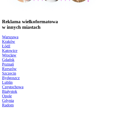
Reklama wielkoformatowa
w innych miastach
Warszawa
Kraków
Łódź
Katowice
Wrocław
Gdańsk
Poznań
Rzeszów
Szczecin
Bydgoszcz
Lublin
Częstochowa
Białystok
Opole
Gdynia
Radom