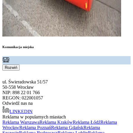
Komunikacja miejska
Rozwiń
ul. Świeradowska 51/57
50-558 Wrocław
NIP: 898 22 01 766
REGON: 022001057
Odwiedź nas na
LINKEDIN
Reklama w popularnych miastach
Reklama Warszawa
Reklama Kraków
Reklama Łódź
Reklama
Wrocław
Reklama Poznań
Reklama Gdańsk
Reklama
Szczecin
Reklama Bydgoszcz
Reklama Lublin
Reklama