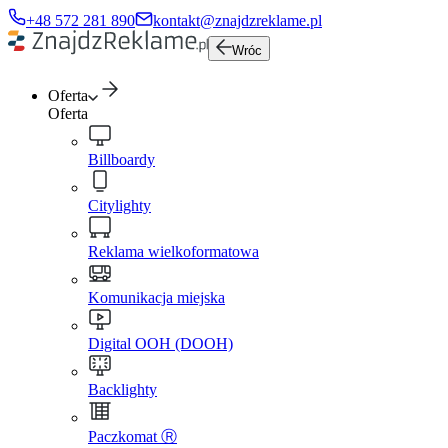
+48 572 281 890
kontakt@znajdzreklame.pl
Wróc
Oferta
Oferta
Billboardy
Citylighty
Reklama wielkoformatowa
Komunikacja miejska
Digital OOH (DOOH)
Backlighty
Paczkomat Ⓡ