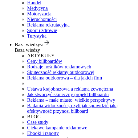
Handel
Medycyna
Motoryzacja
Nieruchomości
Reklama rekrutacyjna
Sport i zdrowie
Turystyka
Baza wiedzy
Baza wiedzy
ARTYKUŁY
Ceny billboardów
Rodzaje nośników reklamowych
Skuteczność reklamy outdoorowej
Reklama outdoorowa – dla jakich firm
Ustawa krajobrazowa a reklama zewnętrzna
Jak stworzyć skuteczny projekt billboardu
Reklama – małe miasto, wielkie perspektywy
Badania widoczności, czyli jak sprawdzić jaką
efektywność przynosi billboard
BLOG
Case study
Ciekawe kampanie reklamowe
Ebooki i raporty