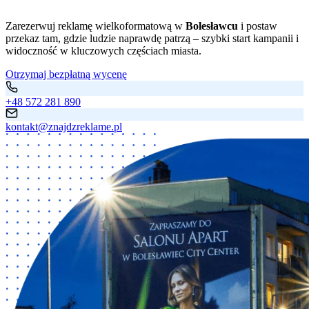
Zarezerwuj reklamę wielkoformatową w
Bolesławcu
i postaw
przekaz tam, gdzie ludzie naprawdę patrzą – szybki start kampanii i
widoczność w kluczowych częściach miasta.
Otrzymaj bezpłatną wycenę
+48 572 281 890
kontakt@znajdzreklame.pl