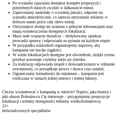
Po wysłaniu zapytania dostajesz komplet propozycji i
potrzebnych danych zwykle w kilkanaście minut.
Zapewniamy materiały o wysokiej jakości, odporne na
warunki atmosferyczne, co ułatwia utrzymanie reklamy w
dobrym stanie przez cały okres emisji.
Otrzymujesz dostęp do systemu z pełnymi informacjami oraz
mapą rozmieszczenia dostępnych lokalizacji.
Masz stałe wsparcie doradcze – dedykowany opiekun
prowadzi sprawę i odpowiada na pytania na każdym etapie.
W przypadku uszkodzeń organizujemy naprawę, aby
kampania nie traciła ciągłości.
W wielu lokalizacjach dostępne jest oświetlenie, dzięki czemu
przekaz pozostaje czytelny także po zmroku.
Za realizację odpowiada zespół z doświadczeniem w reklamie
zewnętrznej, co porządkuje proces i skraca czas ustaleń.
Ograniczamy formalności do minimum – kampania jest
rozliczana w ramach jednej umowy i jednej faktury.
Chcesz wystartować z kampanią w mieście? Napisz, jaka branża i
jaki obszar Bolesławca Cię interesuje – przygotujemy propozycje
lokalizacji i terminy dostępności reklamy wielkoformatowej.
15+
doświadczonych specjalistów