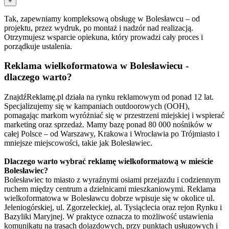
+
Tak, zapewniamy kompleksową obsługę w Bolesławcu – od
projektu, przez wydruk, po montaż i nadzór nad realizacją.
Otrzymujesz wsparcie opiekuna, który prowadzi cały proces i
porządkuje ustalenia.
Reklama wielkoformatowa w Bolesławiecu -
dlaczego warto?
ZnajdźReklamę.pl działa na rynku reklamowym od ponad 12 lat.
Specjalizujemy się w kampaniach outdoorowych (OOH),
pomagając markom wyróżniać się w przestrzeni miejskiej i wspierać
marketing oraz sprzedaż. Mamy bazę ponad 80 000 nośników w
całej Polsce – od Warszawy, Krakowa i Wrocławia po Trójmiasto i
mniejsze miejscowości, takie jak Bolesławiec.
Dlaczego warto wybrać reklamę wielkoformatową w mieście
Bolesławiec?
Bolesławiec to miasto z wyraźnymi osiami przejazdu i codziennym
ruchem między centrum a dzielnicami mieszkaniowymi. Reklama
wielkoformatowa w Bolesławcu dobrze wpisuje się w okolice ul.
Jeleniogórskiej, ul. Zgorzeleckiej, al. Tysiąclecia oraz rejon Rynku i
Bazyliki Maryjnej. W praktyce oznacza to możliwość ustawienia
komunikatu na trasach dojazdowych, przy punktach usługowych i