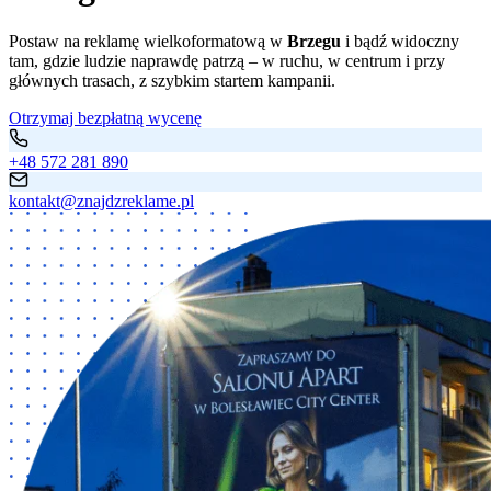
Postaw na reklamę wielkoformatową w
Brzegu
i bądź widoczny
tam, gdzie ludzie naprawdę patrzą – w ruchu, w centrum i przy
głównych trasach, z szybkim startem kampanii.
Otrzymaj bezpłatną wycenę
+48 572 281 890
kontakt@znajdzreklame.pl