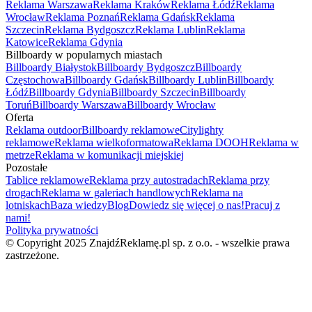
Reklama Warszawa
Reklama Kraków
Reklama Łódź
Reklama
Wrocław
Reklama Poznań
Reklama Gdańsk
Reklama
Szczecin
Reklama Bydgoszcz
Reklama Lublin
Reklama
Katowice
Reklama Gdynia
Billboardy w popularnych miastach
Billboardy Białystok
Billboardy Bydgoszcz
Billboardy
Częstochowa
Billboardy Gdańsk
Billboardy Lublin
Billboardy
Łódź
Billboardy Gdynia
Billboardy Szczecin
Billboardy
Toruń
Billboardy Warszawa
Billboardy Wrocław
Oferta
Reklama outdoor
Billboardy reklamowe
Citylighty
reklamowe
Reklama wielkoformatowa
Reklama DOOH
Reklama w
metrze
Reklama w komunikacji miejskiej
Pozostałe
Tablice reklamowe
Reklama przy autostradach
Reklama przy
drogach
Reklama w galeriach handlowych
Reklama na
lotniskach
Baza wiedzy
Blog
Dowiedz się więcej o nas!
Pracuj z
nami!
Polityka prywatności
© Copyright 2025 ZnajdźReklamę.pl sp. z o.o. - wszelkie prawa
zastrzeżone.