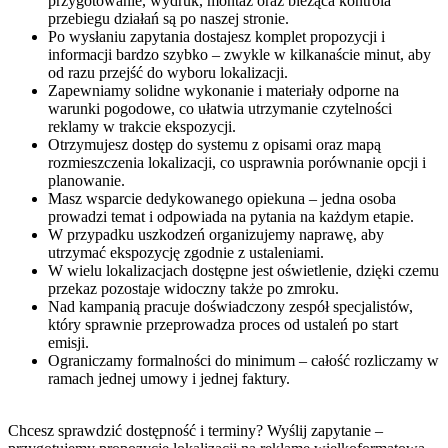
przygotowanie, wydruk, montaż oraz bieżąca kontrola
przebiegu działań są po naszej stronie.
Po wysłaniu zapytania dostajesz komplet propozycji i
informacji bardzo szybko – zwykle w kilkanaście minut, aby
od razu przejść do wyboru lokalizacji.
Zapewniamy solidne wykonanie i materiały odporne na
warunki pogodowe, co ułatwia utrzymanie czytelności
reklamy w trakcie ekspozycji.
Otrzymujesz dostęp do systemu z opisami oraz mapą
rozmieszczenia lokalizacji, co usprawnia porównanie opcji i
planowanie.
Masz wsparcie dedykowanego opiekuna – jedna osoba
prowadzi temat i odpowiada na pytania na każdym etapie.
W przypadku uszkodzeń organizujemy naprawę, aby
utrzymać ekspozycję zgodnie z ustaleniami.
W wielu lokalizacjach dostępne jest oświetlenie, dzięki czemu
przekaz pozostaje widoczny także po zmroku.
Nad kampanią pracuje doświadczony zespół specjalistów,
który sprawnie przeprowadza proces od ustaleń po start
emisji.
Ograniczamy formalności do minimum – całość rozliczamy w
ramach jednej umowy i jednej faktury.
Chcesz sprawdzić dostępność i terminy? Wyślij zapytanie –