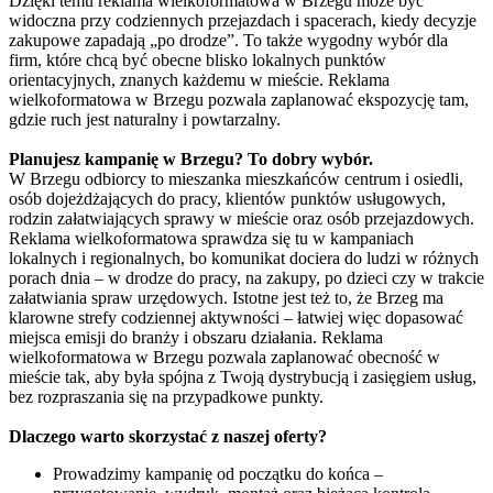
Dzięki temu reklama wielkoformatowa w Brzegu może być
widoczna przy codziennych przejazdach i spacerach, kiedy decyzje
zakupowe zapadają „po drodze”. To także wygodny wybór dla
firm, które chcą być obecne blisko lokalnych punktów
orientacyjnych, znanych każdemu w mieście. Reklama
wielkoformatowa w Brzegu pozwala zaplanować ekspozycję tam,
gdzie ruch jest naturalny i powtarzalny.
Planujesz kampanię w Brzegu? To dobry wybór.
W Brzegu odbiorcy to mieszanka mieszkańców centrum i osiedli,
osób dojeżdżających do pracy, klientów punktów usługowych,
rodzin załatwiających sprawy w mieście oraz osób przejazdowych.
Reklama wielkoformatowa sprawdza się tu w kampaniach
lokalnych i regionalnych, bo komunikat dociera do ludzi w różnych
porach dnia – w drodze do pracy, na zakupy, po dzieci czy w trakcie
załatwiania spraw urzędowych. Istotne jest też to, że Brzeg ma
klarowne strefy codziennej aktywności – łatwiej więc dopasować
miejsca emisji do branży i obszaru działania. Reklama
wielkoformatowa w Brzegu pozwala zaplanować obecność w
mieście tak, aby była spójna z Twoją dystrybucją i zasięgiem usług,
bez rozpraszania się na przypadkowe punkty.
Dlaczego warto skorzystać z naszej oferty?
Prowadzimy kampanię od początku do końca –