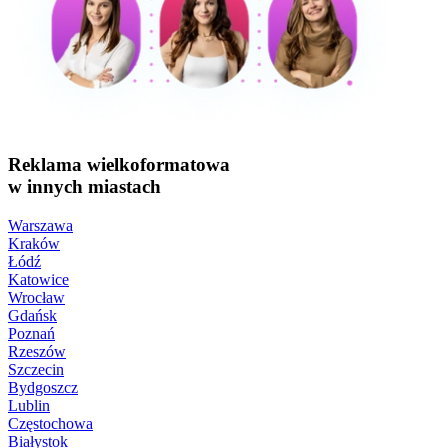
Reklama wielkoformatowa
w innych miastach
Warszawa
Kraków
Łódź
Katowice
Wrocław
Gdańsk
Poznań
Rzeszów
Szczecin
Bydgoszcz
Lublin
Częstochowa
Białystok