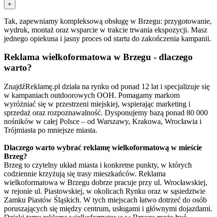
+
Tak, zapewniamy kompleksową obsługę w Brzegu: przygotowanie,
wydruk, montaż oraz wsparcie w trakcie trwania ekspozycji. Masz
jednego opiekuna i jasny proces od startu do zakończenia kampanii.
Reklama wielkoformatowa w Brzegu - dlaczego
warto?
ZnajdźReklamę.pl działa na rynku od ponad 12 lat i specjalizuje się
w kampaniach outdoorowych OOH. Pomagamy markom
wyróżniać się w przestrzeni miejskiej, wspierając marketing i
sprzedaż oraz rozpoznawalność. Dysponujemy bazą ponad 80 000
nośników w całej Polsce – od Warszawy, Krakowa, Wrocławia i
Trójmiasta po mniejsze miasta.
Dlaczego warto wybrać reklamę wielkoformatową w mieście
Brzeg?
Brzeg to czytelny układ miasta i konkretne punkty, w których
codziennie krzyżują się trasy mieszkańców. Reklama
wielkoformatowa w Brzegu dobrze pracuje przy ul. Wrocławskiej,
w rejonie ul. Piastowskiej, w okolicach Rynku oraz w sąsiedztwie
Zamku Piastów Śląskich. W tych miejscach łatwo dotrzeć do osób
poruszających się między centrum, usługami i głównymi dojazdami.