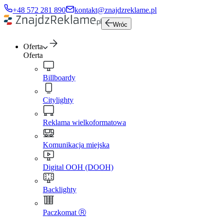
+48 572 281 890
kontakt@znajdzreklame.pl
Wróc
Oferta
Oferta
Billboardy
Citylighty
Reklama wielkoformatowa
Komunikacja miejska
Digital OOH (DOOH)
Backlighty
Paczkomat Ⓡ