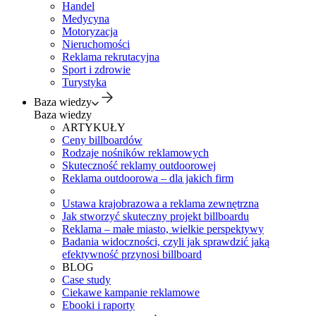
Handel
Medycyna
Motoryzacja
Nieruchomości
Reklama rekrutacyjna
Sport i zdrowie
Turystyka
Baza wiedzy
Baza wiedzy
ARTYKUŁY
Ceny billboardów
Rodzaje nośników reklamowych
Skuteczność reklamy outdoorowej
Reklama outdoorowa – dla jakich firm
Ustawa krajobrazowa a reklama zewnętrzna
Jak stworzyć skuteczny projekt billboardu
Reklama – małe miasto, wielkie perspektywy
Badania widoczności, czyli jak sprawdzić jaką
efektywność przynosi billboard
BLOG
Case study
Ciekawe kampanie reklamowe
Ebooki i raporty