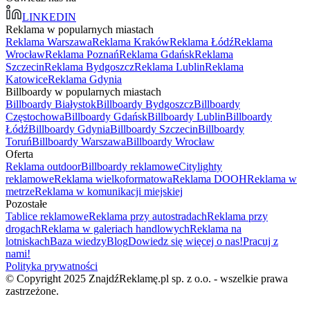
LINKEDIN
Reklama w popularnych miastach
Reklama Warszawa
Reklama Kraków
Reklama Łódź
Reklama
Wrocław
Reklama Poznań
Reklama Gdańsk
Reklama
Szczecin
Reklama Bydgoszcz
Reklama Lublin
Reklama
Katowice
Reklama Gdynia
Billboardy w popularnych miastach
Billboardy Białystok
Billboardy Bydgoszcz
Billboardy
Częstochowa
Billboardy Gdańsk
Billboardy Lublin
Billboardy
Łódź
Billboardy Gdynia
Billboardy Szczecin
Billboardy
Toruń
Billboardy Warszawa
Billboardy Wrocław
Oferta
Reklama outdoor
Billboardy reklamowe
Citylighty
reklamowe
Reklama wielkoformatowa
Reklama DOOH
Reklama w
metrze
Reklama w komunikacji miejskiej
Pozostałe
Tablice reklamowe
Reklama przy autostradach
Reklama przy
drogach
Reklama w galeriach handlowych
Reklama na
lotniskach
Baza wiedzy
Blog
Dowiedz się więcej o nas!
Pracuj z
nami!
Polityka prywatności
© Copyright 2025 ZnajdźReklamę.pl sp. z o.o. - wszelkie prawa
zastrzeżone.