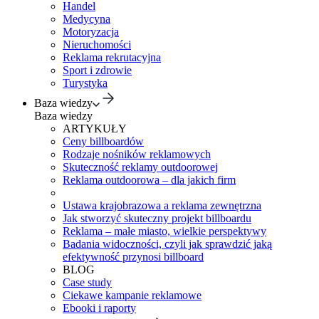
Handel
Medycyna
Motoryzacja
Nieruchomości
Reklama rekrutacyjna
Sport i zdrowie
Turystyka
Baza wiedzy
Baza wiedzy
ARTYKUŁY
Ceny billboardów
Rodzaje nośników reklamowych
Skuteczność reklamy outdoorowej
Reklama outdoorowa – dla jakich firm
Ustawa krajobrazowa a reklama zewnętrzna
Jak stworzyć skuteczny projekt billboardu
Reklama – małe miasto, wielkie perspektywy
Badania widoczności, czyli jak sprawdzić jaką
efektywność przynosi billboard
BLOG
Case study
Ciekawe kampanie reklamowe
Ebooki i raporty