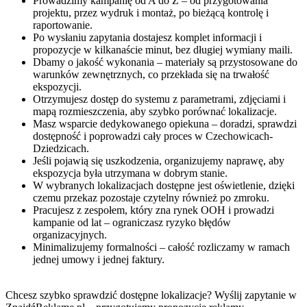
Prowadzimy kampanię od A do Z – od przygotowania
projektu, przez wydruk i montaż, po bieżącą kontrolę i
raportowanie.
Po wysłaniu zapytania dostajesz komplet informacji i
propozycje w kilkanaście minut, bez długiej wymiany maili.
Dbamy o jakość wykonania – materiały są przystosowane do
warunków zewnętrznych, co przekłada się na trwałość
ekspozycji.
Otrzymujesz dostęp do systemu z parametrami, zdjęciami i
mapą rozmieszczenia, aby szybko porównać lokalizacje.
Masz wsparcie dedykowanego opiekuna – doradzi, sprawdzi
dostępność i poprowadzi cały proces w Czechowicach-
Dziedzicach.
Jeśli pojawią się uszkodzenia, organizujemy naprawę, aby
ekspozycja była utrzymana w dobrym stanie.
W wybranych lokalizacjach dostępne jest oświetlenie, dzięki
czemu przekaz pozostaje czytelny również po zmroku.
Pracujesz z zespołem, który zna rynek OOH i prowadzi
kampanie od lat – ograniczasz ryzyko błędów
organizacyjnych.
Minimalizujemy formalności – całość rozliczamy w ramach
jednej umowy i jednej faktury.
Chcesz szybko sprawdzić dostępne lokalizacje? Wyślij zapytanie w