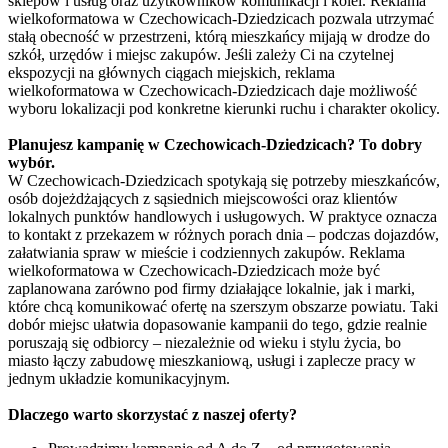
sklepów i usług oraz użytkowników komunikacji i kolei. Reklama
wielkoformatowa w Czechowicach-Dziedzicach pozwala utrzymać
stałą obecność w przestrzeni, którą mieszkańcy mijają w drodze do
szkół, urzędów i miejsc zakupów. Jeśli zależy Ci na czytelnej
ekspozycji na głównych ciągach miejskich, reklama
wielkoformatowa w Czechowicach-Dziedzicach daje możliwość
wyboru lokalizacji pod konkretne kierunki ruchu i charakter okolicy.
Planujesz kampanię w Czechowicach-Dziedzicach? To dobry
wybór.
W Czechowicach-Dziedzicach spotykają się potrzeby mieszkańców,
osób dojeżdżających z sąsiednich miejscowości oraz klientów
lokalnych punktów handlowych i usługowych. W praktyce oznacza
to kontakt z przekazem w różnych porach dnia – podczas dojazdów,
załatwiania spraw w mieście i codziennych zakupów. Reklama
wielkoformatowa w Czechowicach-Dziedzicach może być
zaplanowana zarówno pod firmy działające lokalnie, jak i marki,
które chcą komunikować ofertę na szerszym obszarze powiatu. Taki
dobór miejsc ułatwia dopasowanie kampanii do tego, gdzie realnie
poruszają się odbiorcy – niezależnie od wieku i stylu życia, bo
miasto łączy zabudowę mieszkaniową, usługi i zaplecze pracy w
jednym układzie komunikacyjnym.
Dlaczego warto skorzystać z naszej oferty?