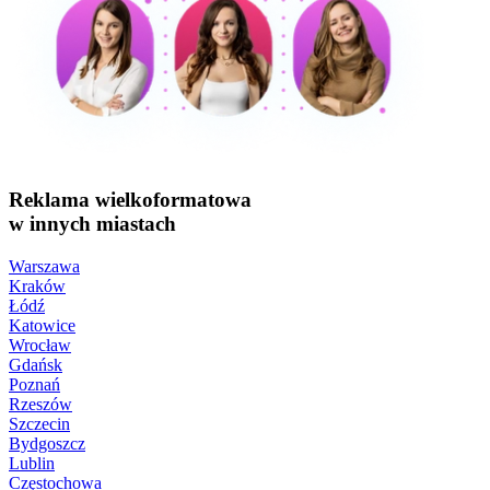
Reklama wielkoformatowa
w innych miastach
Warszawa
Kraków
Łódź
Katowice
Wrocław
Gdańsk
Poznań
Rzeszów
Szczecin
Bydgoszcz
Lublin
Częstochowa