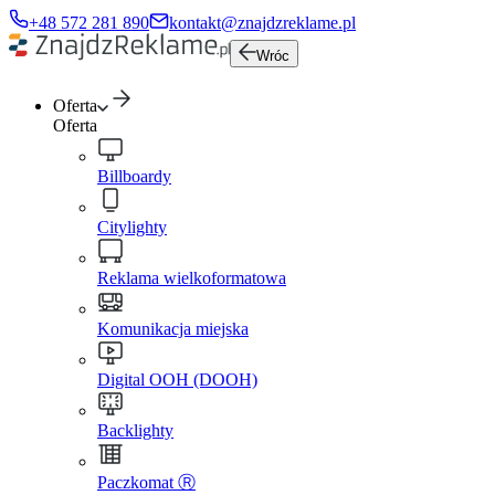
+48 572 281 890
kontakt@znajdzreklame.pl
Wróc
Oferta
Oferta
Billboardy
Citylighty
Reklama wielkoformatowa
Komunikacja miejska
Digital OOH (DOOH)
Backlighty
Paczkomat Ⓡ