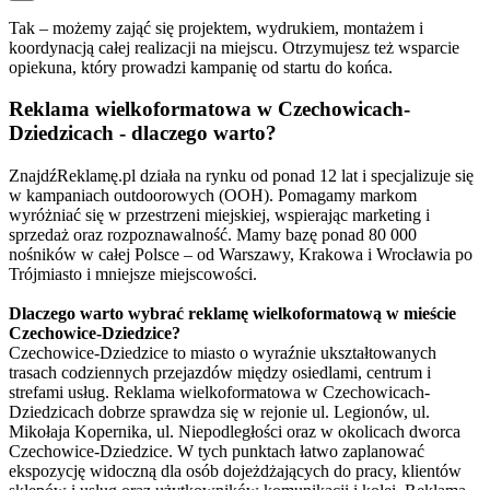
Tak – możemy zająć się projektem, wydrukiem, montażem i
koordynacją całej realizacji na miejscu. Otrzymujesz też wsparcie
opiekuna, który prowadzi kampanię od startu do końca.
Reklama wielkoformatowa w Czechowicach-
Dziedzicach - dlaczego warto?
ZnajdźReklamę.pl działa na rynku od ponad 12 lat i specjalizuje się
w kampaniach outdoorowych (OOH). Pomagamy markom
wyróżniać się w przestrzeni miejskiej, wspierając marketing i
sprzedaż oraz rozpoznawalność. Mamy bazę ponad 80 000
nośników w całej Polsce – od Warszawy, Krakowa i Wrocławia po
Trójmiasto i mniejsze miejscowości.
Dlaczego warto wybrać reklamę wielkoformatową w mieście
Czechowice-Dziedzice?
Czechowice-Dziedzice to miasto o wyraźnie ukształtowanych
trasach codziennych przejazdów między osiedlami, centrum i
strefami usług. Reklama wielkoformatowa w Czechowicach-
Dziedzicach dobrze sprawdza się w rejonie ul. Legionów, ul.
Mikołaja Kopernika, ul. Niepodległości oraz w okolicach dworca
Czechowice-Dziedzice. W tych punktach łatwo zaplanować
ekspozycję widoczną dla osób dojeżdżających do pracy, klientów