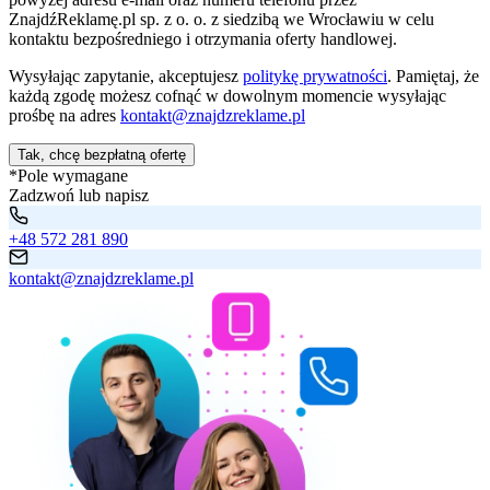
ZnajdźReklamę.pl sp. z o. o. z siedzibą we Wrocławiu w celu
kontaktu bezpośredniego i otrzymania oferty handlowej.
Wysyłając zapytanie, akceptujesz
politykę prywatności
. Pamiętaj, że
każdą zgodę możesz cofnąć w dowolnym momencie wysyłając
prośbę na adres
kontakt@znajdzreklame.pl
Tak, chcę bezpłatną ofertę
*Pole wymagane
Zadzwoń lub napisz
+48 572 281 890
kontakt@znajdzreklame.pl