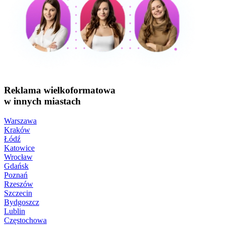
Reklama wielkoformatowa
w innych miastach
Warszawa
Kraków
Łódź
Katowice
Wrocław
Gdańsk
Poznań
Rzeszów
Szczecin
Bydgoszcz
Lublin
Częstochowa