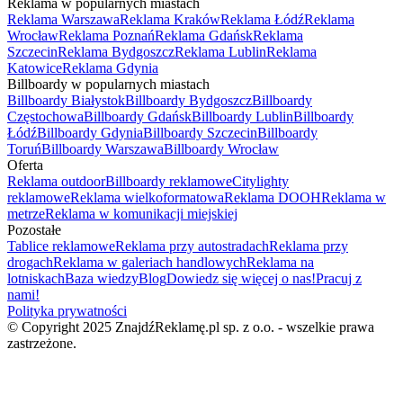
Reklama w popularnych miastach
Reklama Warszawa
Reklama Kraków
Reklama Łódź
Reklama
Wrocław
Reklama Poznań
Reklama Gdańsk
Reklama
Szczecin
Reklama Bydgoszcz
Reklama Lublin
Reklama
Katowice
Reklama Gdynia
Billboardy w popularnych miastach
Billboardy Białystok
Billboardy Bydgoszcz
Billboardy
Częstochowa
Billboardy Gdańsk
Billboardy Lublin
Billboardy
Łódź
Billboardy Gdynia
Billboardy Szczecin
Billboardy
Toruń
Billboardy Warszawa
Billboardy Wrocław
Oferta
Reklama outdoor
Billboardy reklamowe
Citylighty
reklamowe
Reklama wielkoformatowa
Reklama DOOH
Reklama w
metrze
Reklama w komunikacji miejskiej
Pozostałe
Tablice reklamowe
Reklama przy autostradach
Reklama przy
drogach
Reklama w galeriach handlowych
Reklama na
lotniskach
Baza wiedzy
Blog
Dowiedz się więcej o nas!
Pracuj z
nami!
Polityka prywatności
© Copyright 2025 ZnajdźReklamę.pl sp. z o.o. - wszelkie prawa
zastrzeżone.