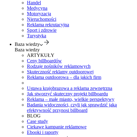
Handel
Medycyna
Motoryzacja
Nieruchomości
Reklama rekrutacyjna
Sport i zdrowie
Turystyka
Baza wiedzy
Baza wiedzy
ARTYKUŁY
Ceny billboardów
Rodzaje nośników reklamowych
Skuteczność reklamy outdoorowej
Reklama outdoorowa – dla jakich firm
Ustawa krajobrazowa a reklama zewnętrzna
Jak stworzyć skuteczny projekt billboardu
Reklama – małe miasto, wielkie perspektywy
Badania widoczności, czyli jak sprawdzić jaką
efektywność przynosi billboard
BLOG
Case study
Ciekawe kampanie reklamowe
Ebooki i raporty