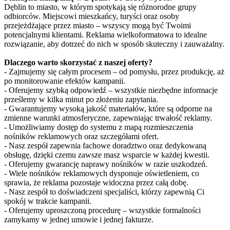
Dęblin to miasto, w którym spotykają się różnorodne grupy
odbiorców. Miejscowi mieszkańcy, turyści oraz osoby
przejeżdżające przez miasto – wszyscy mogą być Twoimi
potencjalnymi klientami. Reklama wielkoformatowa to idealne
rozwiązanie, aby dotrzeć do nich w sposób skuteczny i zauważalny.
Dlaczego warto skorzystać z naszej oferty?
- Zajmujemy się całym procesem – od pomysłu, przez produkcję, aż
po monitorowanie efektów kampanii.
- Oferujemy szybką odpowiedź – wszystkie niezbędne informacje
prześlemy w kilka minut po złożeniu zapytania.
- Gwarantujemy wysoką jakość materiałów, które są odporne na
zmienne warunki atmosferyczne, zapewniając trwałość reklamy.
- Umożliwiamy dostęp do systemu z mapą rozmieszczenia
nośników reklamowych oraz szczegółami ofert.
- Nasz zespół zapewnia fachowe doradztwo oraz dedykowaną
obsługę, dzięki czemu zawsze masz wsparcie w każdej kwestii.
- Oferujemy gwarancję naprawy nośników w razie uszkodzeń.
- Wiele nośników reklamowych dysponuje oświetleniem, co
sprawia, że reklama pozostaje widoczna przez całą dobę.
- Nasz zespół to doświadczeni specjaliści, którzy zapewnią Ci
spokój w trakcie kampanii.
- Oferujemy uproszczoną procedurę – wszystkie formalności
zamykamy w jednej umowie i jednej fakturze.