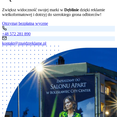
Zwiększ widoczność swojej marki w
Dęblinie
dzięki reklamie
wielkoformatowej i dotrzyj do szerokiego grona odbiorców!
Otrzymaj bezpłatną wycenę
+48 572 281 890
kontakt@znajdzreklame.pl