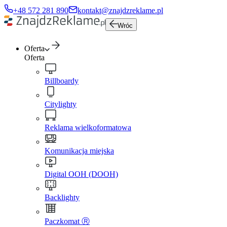
+48 572 281 890
kontakt@znajdzreklame.pl
Wróc
Oferta
Oferta
Billboardy
Citylighty
Reklama wielkoformatowa
Komunikacja miejska
Digital OOH (DOOH)
Backlighty
Paczkomat Ⓡ