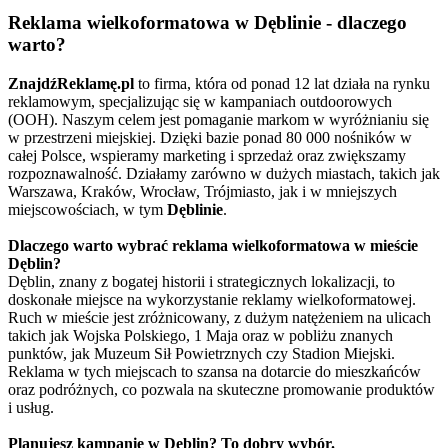
Reklama wielkoformatowa w Dęblinie - dlaczego
warto?
ZnajdźReklamę.pl
to firma, która od ponad 12 lat działa na rynku
reklamowym, specjalizując się w kampaniach outdoorowych
(OOH). Naszym celem jest pomaganie markom w wyróżnianiu się
w przestrzeni miejskiej. Dzięki bazie ponad 80 000 nośników w
całej Polsce, wspieramy marketing i sprzedaż oraz zwiększamy
rozpoznawalność. Działamy zarówno w dużych miastach, takich jak
Warszawa, Kraków, Wrocław, Trójmiasto, jak i w mniejszych
miejscowościach, w tym
Dęblinie
.
Dlaczego warto wybrać reklama wielkoformatowa w mieście
Dęblin?
Dęblin, znany z bogatej historii i strategicznych lokalizacji, to
doskonałe miejsce na wykorzystanie reklamy wielkoformatowej.
Ruch w mieście jest zróżnicowany, z dużym natężeniem na ulicach
takich jak Wojska Polskiego, 1 Maja oraz w pobliżu znanych
punktów, jak Muzeum Sił Powietrznych czy Stadion Miejski.
Reklama w tych miejscach to szansa na dotarcie do mieszkańców
oraz podróżnych, co pozwala na skuteczne promowanie produktów
i usług.
Planujesz kampanię w Dęblin? To dobry wybór.