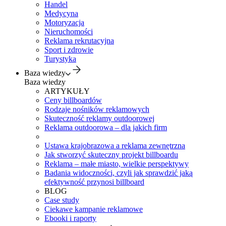
Handel
Medycyna
Motoryzacja
Nieruchomości
Reklama rekrutacyjna
Sport i zdrowie
Turystyka
Baza wiedzy
Baza wiedzy
ARTYKUŁY
Ceny billboardów
Rodzaje nośników reklamowych
Skuteczność reklamy outdoorowej
Reklama outdoorowa – dla jakich firm
Ustawa krajobrazowa a reklama zewnętrzna
Jak stworzyć skuteczny projekt billboardu
Reklama – małe miasto, wielkie perspektywy
Badania widoczności, czyli jak sprawdzić jaką
efektywność przynosi billboard
BLOG
Case study
Ciekawe kampanie reklamowe
Ebooki i raporty