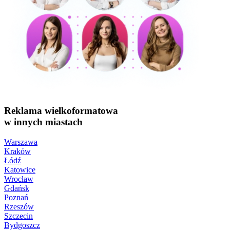
Reklama wielkoformatowa
w innych miastach
Warszawa
Kraków
Łódź
Katowice
Wrocław
Gdańsk
Poznań
Rzeszów
Szczecin
Bydgoszcz