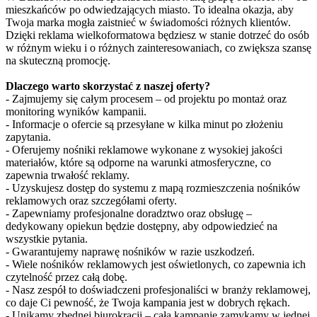
mieszkańców po odwiedzających miasto. To idealna okazja, aby
Twoja marka mogła zaistnieć w świadomości różnych klientów.
Dzięki reklama wielkoformatowa będziesz w stanie dotrzeć do osób
w różnym wieku i o różnych zainteresowaniach, co zwiększa szansę
na skuteczną promocję.
Dlaczego warto skorzystać z naszej oferty?
- Zajmujemy się całym procesem – od projektu po montaż oraz
monitoring wyników kampanii.
- Informacje o ofercie są przesyłane w kilka minut po złożeniu
zapytania.
- Oferujemy nośniki reklamowe wykonane z wysokiej jakości
materiałów, które są odporne na warunki atmosferyczne, co
zapewnia trwałość reklamy.
- Uzyskujesz dostęp do systemu z mapą rozmieszczenia nośników
reklamowych oraz szczegółami oferty.
- Zapewniamy profesjonalne doradztwo oraz obsługę –
dedykowany opiekun będzie dostępny, aby odpowiedzieć na
wszystkie pytania.
- Gwarantujemy naprawę nośników w razie uszkodzeń.
- Wiele nośników reklamowych jest oświetlonych, co zapewnia ich
czytelność przez całą dobę.
- Nasz zespół to doświadczeni profesjonaliści w branży reklamowej,
co daje Ci pewność, że Twoja kampania jest w dobrych rękach.
- Unikamy zbędnej biurokracji – całą kampanię zamykamy w jednej