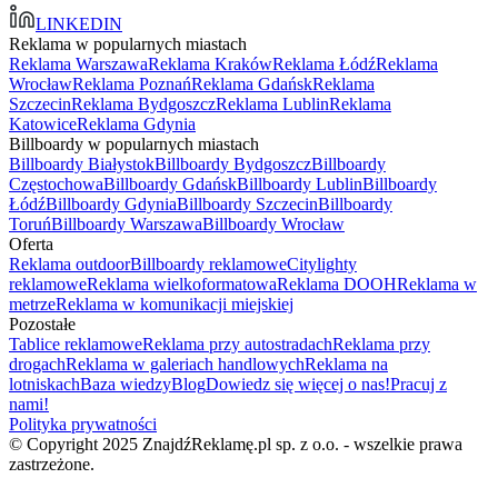
LINKEDIN
Reklama w popularnych miastach
Reklama Warszawa
Reklama Kraków
Reklama Łódź
Reklama
Wrocław
Reklama Poznań
Reklama Gdańsk
Reklama
Szczecin
Reklama Bydgoszcz
Reklama Lublin
Reklama
Katowice
Reklama Gdynia
Billboardy w popularnych miastach
Billboardy Białystok
Billboardy Bydgoszcz
Billboardy
Częstochowa
Billboardy Gdańsk
Billboardy Lublin
Billboardy
Łódź
Billboardy Gdynia
Billboardy Szczecin
Billboardy
Toruń
Billboardy Warszawa
Billboardy Wrocław
Oferta
Reklama outdoor
Billboardy reklamowe
Citylighty
reklamowe
Reklama wielkoformatowa
Reklama DOOH
Reklama w
metrze
Reklama w komunikacji miejskiej
Pozostałe
Tablice reklamowe
Reklama przy autostradach
Reklama przy
drogach
Reklama w galeriach handlowych
Reklama na
lotniskach
Baza wiedzy
Blog
Dowiedz się więcej o nas!
Pracuj z
nami!
Polityka prywatności
© Copyright 2025 ZnajdźReklamę.pl sp. z o.o. - wszelkie prawa
zastrzeżone.