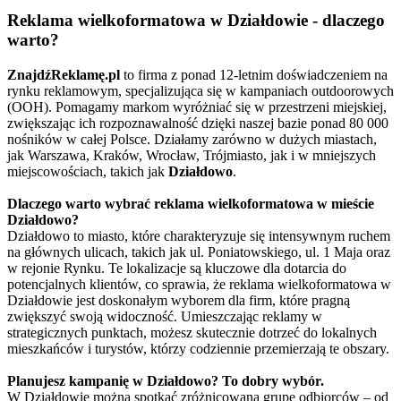
Reklama wielkoformatowa w Działdowie - dlaczego
warto?
ZnajdźReklamę.pl
to firma z ponad 12-letnim doświadczeniem na
rynku reklamowym, specjalizująca się w kampaniach outdoorowych
(OOH). Pomagamy markom wyróżniać się w przestrzeni miejskiej,
zwiększając ich rozpoznawalność dzięki naszej bazie ponad 80 000
nośników w całej Polsce. Działamy zarówno w dużych miastach,
jak Warszawa, Kraków, Wrocław, Trójmiasto, jak i w mniejszych
miejscowościach, takich jak
Działdowo
.
Dlaczego warto wybrać reklama wielkoformatowa w mieście
Działdowo?
Działdowo to miasto, które charakteryzuje się intensywnym ruchem
na głównych ulicach, takich jak ul. Poniatowskiego, ul. 1 Maja oraz
w rejonie Rynku. Te lokalizacje są kluczowe dla dotarcia do
potencjalnych klientów, co sprawia, że reklama wielkoformatowa w
Działdowie jest doskonałym wyborem dla firm, które pragną
zwiększyć swoją widoczność. Umieszczając reklamy w
strategicznych punktach, możesz skutecznie dotrzeć do lokalnych
mieszkańców i turystów, którzy codziennie przemierzają te obszary.
Planujesz kampanię w Działdowo? To dobry wybór.
W Działdowie można spotkać zróżnicowaną grupę odbiorców – od