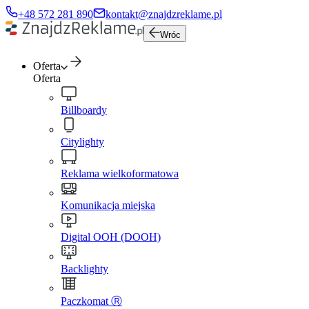
+48 572 281 890
kontakt@znajdzreklame.pl
Wróc
Oferta
Oferta
Billboardy
Citylighty
Reklama wielkoformatowa
Komunikacja miejska
Digital OOH (DOOH)
Backlighty
Paczkomat Ⓡ