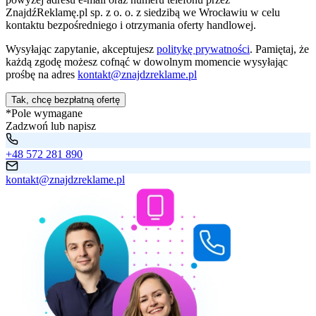
ZnajdźReklamę.pl sp. z o. o. z siedzibą we Wrocławiu w celu
kontaktu bezpośredniego i otrzymania oferty handlowej.
Wysyłając zapytanie, akceptujesz
politykę prywatności
. Pamiętaj, że
każdą zgodę możesz cofnąć w dowolnym momencie wysyłając
prośbę na adres
kontakt@znajdzreklame.pl
Tak, chcę bezpłatną ofertę
*Pole wymagane
Zadzwoń lub napisz
+48 572 281 890
kontakt@znajdzreklame.pl