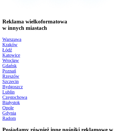
Reklama wielkoformatowa
w innych miastach
Warszawa
Kraków
Łódź
Katowice
Wrocław
Gdańsk
Poznań
Rzeszów
Szczecin
Bydgoszcz
Lublin
Częstochowa
Białystok
Opole
Gdynia
Radom
Posiadamy również inne nośniki reklamowe w