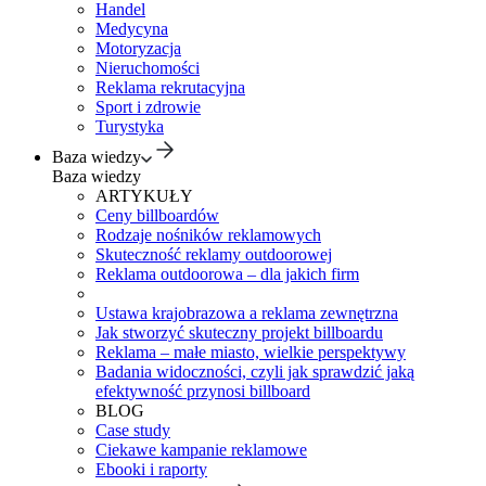
Handel
Medycyna
Motoryzacja
Nieruchomości
Reklama rekrutacyjna
Sport i zdrowie
Turystyka
Baza wiedzy
Baza wiedzy
ARTYKUŁY
Ceny billboardów
Rodzaje nośników reklamowych
Skuteczność reklamy outdoorowej
Reklama outdoorowa – dla jakich firm
Ustawa krajobrazowa a reklama zewnętrzna
Jak stworzyć skuteczny projekt billboardu
Reklama – małe miasto, wielkie perspektywy
Badania widoczności, czyli jak sprawdzić jaką
efektywność przynosi billboard
BLOG
Case study
Ciekawe kampanie reklamowe
Ebooki i raporty