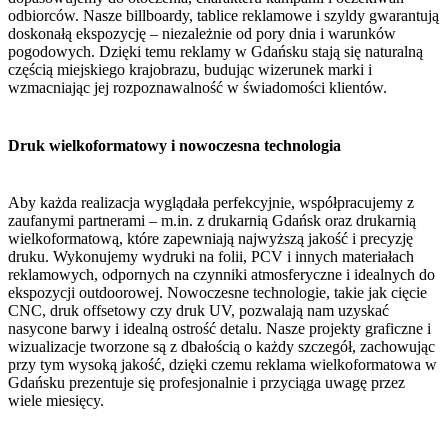
odbiorców. Nasze billboardy, tablice reklamowe i szyldy gwarantują
doskonałą ekspozycję – niezależnie od pory dnia i warunków
pogodowych. Dzięki temu reklamy w Gdańsku stają się naturalną
częścią miejskiego krajobrazu, budując wizerunek marki i
wzmacniając jej rozpoznawalność w świadomości klientów.
Druk wielkoformatowy i nowoczesna technologia
Aby każda realizacja wyglądała perfekcyjnie, współpracujemy z
zaufanymi partnerami – m.in. z drukarnią Gdańsk oraz drukarnią
wielkoformatową, które zapewniają najwyższą jakość i precyzję
druku. Wykonujemy wydruki na folii, PCV i innych materiałach
reklamowych, odpornych na czynniki atmosferyczne i idealnych do
ekspozycji outdoorowej. Nowoczesne technologie, takie jak cięcie
CNC, druk offsetowy czy druk UV, pozwalają nam uzyskać
nasycone barwy i idealną ostrość detalu. Nasze projekty graficzne i
wizualizacje tworzone są z dbałością o każdy szczegół, zachowując
przy tym wysoką jakość, dzięki czemu reklama wielkoformatowa w
Gdańsku prezentuje się profesjonalnie i przyciąga uwagę przez
wiele miesięcy.