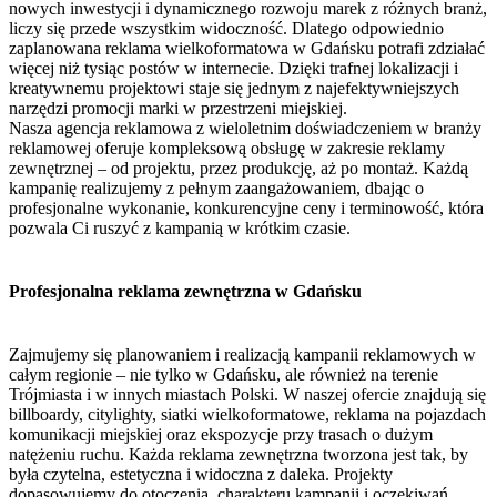
nowych inwestycji i dynamicznego rozwoju marek z różnych branż,
liczy się przede wszystkim widoczność. Dlatego odpowiednio
zaplanowana reklama wielkoformatowa w Gdańsku potrafi zdziałać
więcej niż tysiąc postów w internecie. Dzięki trafnej lokalizacji i
kreatywnemu projektowi staje się jednym z najefektywniejszych
narzędzi promocji marki w przestrzeni miejskiej.
Nasza agencja reklamowa z wieloletnim doświadczeniem w branży
reklamowej oferuje kompleksową obsługę w zakresie reklamy
zewnętrznej – od projektu, przez produkcję, aż po montaż. Każdą
kampanię realizujemy z pełnym zaangażowaniem, dbając o
profesjonalne wykonanie, konkurencyjne ceny i terminowość, która
pozwala Ci ruszyć z kampanią w krótkim czasie.
Profesjonalna reklama zewnętrzna w Gdańsku
Zajmujemy się planowaniem i realizacją kampanii reklamowych w
całym regionie – nie tylko w Gdańsku, ale również na terenie
Trójmiasta i w innych miastach Polski. W naszej ofercie znajdują się
billboardy, citylighty, siatki wielkoformatowe, reklama na pojazdach
komunikacji miejskiej oraz ekspozycje przy trasach o dużym
natężeniu ruchu. Każda reklama zewnętrzna tworzona jest tak, by
była czytelna, estetyczna i widoczna z daleka. Projekty
dopasowujemy do otoczenia, charakteru kampanii i oczekiwań