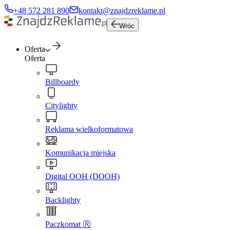
+48 572 281 890
kontakt@znajdzreklame.pl
Wróc
Oferta
Oferta
Billboardy
Citylighty
Reklama wielkoformatowa
Komunikacja miejska
Digital OOH (DOOH)
Backlighty
Paczkomat Ⓡ