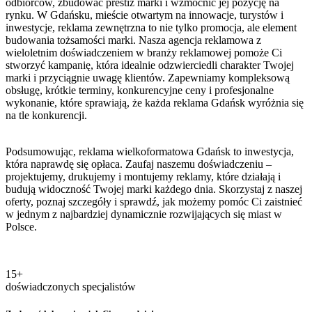
odbiorców, zbudować prestiż marki i wzmocnić jej pozycję na
rynku. W Gdańsku, mieście otwartym na innowacje, turystów i
inwestycje, reklama zewnętrzna to nie tylko promocja, ale element
budowania tożsamości marki. Nasza agencja reklamowa z
wieloletnim doświadczeniem w branży reklamowej pomoże Ci
stworzyć kampanię, która idealnie odzwierciedli charakter Twojej
marki i przyciągnie uwagę klientów. Zapewniamy kompleksową
obsługę, krótkie terminy, konkurencyjne ceny i profesjonalne
wykonanie, które sprawiają, że każda reklama Gdańsk wyróżnia się
na tle konkurencji.
Podsumowując, reklama wielkoformatowa Gdańsk to inwestycja,
która naprawdę się opłaca. Zaufaj naszemu doświadczeniu –
projektujemy, drukujemy i montujemy reklamy, które działają i
budują widoczność Twojej marki każdego dnia. Skorzystaj z naszej
oferty, poznaj szczegóły i sprawdź, jak możemy pomóc Ci zaistnieć
w jednym z najbardziej dynamicznie rozwijających się miast w
Polsce.
15+
doświadczonych specjalistów