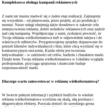
Kompleksowa obsługa kampanii reklamowych
Z nami nie musisz martwić się o żaden etap realizacji. Zajmujemy
się wszystkim – od planowania, przez projekt, aż po produkcję i
montaż. Nasze usługi obejmują także doradztwo w zakresie celu
umiejscowienia reklamy, dobór nośników reklamowych oraz nadzór
nad całą kampanią. Współpracując z nami, zyskujesz pewność, że
Twoja reklama wielkoformatowa trafi w odpowiednie miejsca i do
właściwych odbiorców. Przygotowujemy projekty dopasowane do
potrzeb klientów indywidualnych i firm, które chcą wyróżnić się w
konkurencyjnym otoczeniu. Każda oferta jest tworzona
indywidualnie – w zależności od celów, budżetu i charakteru marki.
Dzięki temu Twoja reklama wielkoformatowa w Gdańsku wygląda
profesjonalnie, przyciąga spojrzenia i skutecznie buduje
rozpoznawalność marki.
Dlaczego warto zainwestować w reklamę wielkoformatową?
W świecie pełnym informacji i szybkich bodźców to właśnie
reklama wielkoformatowa wyróżnia się skalą, siłą przekazu i
długotrwałym efektem. Pozwala dotrzeć do szerokiego grona