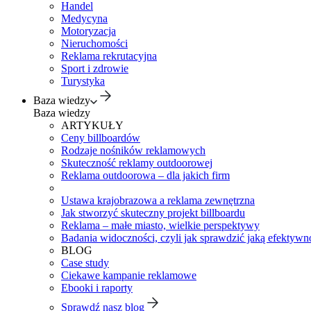
Handel
Medycyna
Motoryzacja
Nieruchomości
Reklama rekrutacyjna
Sport i zdrowie
Turystyka
Baza wiedzy
Baza wiedzy
ARTYKUŁY
Ceny billboardów
Rodzaje nośników reklamowych
Skuteczność reklamy outdoorowej
Reklama outdoorowa – dla jakich firm
Ustawa krajobrazowa a reklama zewnętrzna
Jak stworzyć skuteczny projekt billboardu
Reklama – małe miasto, wielkie perspektywy
Badania widoczności, czyli jak sprawdzić jaką efektywno
BLOG
Case study
Ciekawe kampanie reklamowe
Ebooki i raporty
Sprawdź nasz blog