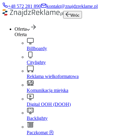
+48 572 281 890
kontakt@znajdzreklame.pl
Wróc
Oferta
Oferta
Billboardy
Citylighty
Reklama wielkoformatowa
Komunikacja miejska
Digital OOH (DOOH)
Backlighty
Paczkomat Ⓡ