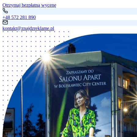
Otrzymaj bezpłatną wycenę
+48 572 281 890
kontakt@znajdzreklame.pl