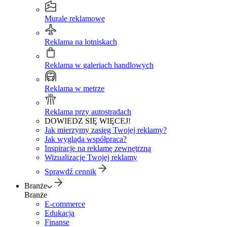
Murale reklamowe
Reklama na lotniskach
Reklama w galeriach handlowych
Reklama w metrze
Reklama przy autostradach
DOWIEDZ SIĘ WIĘCEJ!
Jak mierzymy zasięg Twojej reklamy?
Jak wygląda współpraca?
Inspiracje na reklamę zewnętrzną
Wizualizacje Twojej reklamy
Sprawdź cennik
Branże
Branże
E-commerce
Edukacja
Finanse