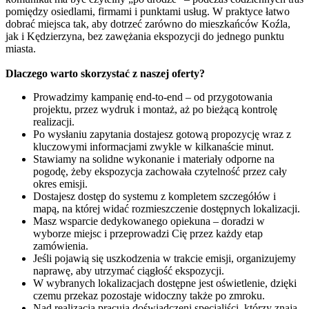
pomiędzy osiedlami, firmami i punktami usług. W praktyce łatwo
dobrać miejsca tak, aby dotrzeć zarówno do mieszkańców Koźla,
jak i Kędzierzyna, bez zawężania ekspozycji do jednego punktu
miasta.
Dlaczego warto skorzystać z naszej oferty?
Prowadzimy kampanię end-to-end – od przygotowania
projektu, przez wydruk i montaż, aż po bieżącą kontrolę
realizacji.
Po wysłaniu zapytania dostajesz gotową propozycję wraz z
kluczowymi informacjami zwykle w kilkanaście minut.
Stawiamy na solidne wykonanie i materiały odporne na
pogodę, żeby ekspozycja zachowała czytelność przez cały
okres emisji.
Dostajesz dostęp do systemu z kompletem szczegółów i
mapą, na której widać rozmieszczenie dostępnych lokalizacji.
Masz wsparcie dedykowanego opiekuna – doradzi w
wyborze miejsc i przeprowadzi Cię przez każdy etap
zamówienia.
Jeśli pojawią się uszkodzenia w trakcie emisji, organizujemy
naprawę, aby utrzymać ciągłość ekspozycji.
W wybranych lokalizacjach dostępne jest oświetlenie, dzięki
czemu przekaz pozostaje widoczny także po zmroku.
Nad realizacją pracują doświadczeni specjaliści, którzy znają