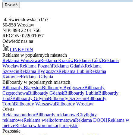
Rozwiń
ul. Świeradowska 51/57
50-558 Wrocław
NIP: 898 22 01 766
REGON: 022001057
Odwiedź nas na
LINKEDIN
Reklama w popularnych miastach
Reklama Warszawa
Reklama Kraków
Reklama Łódź
Reklama
Wrocław
Reklama Poznań
Reklama Gdańsk
Reklama
Szczecin
Reklama Bydgoszcz
Reklama Lublin
Reklama
Katowice
Reklama Gdynia
Billboardy w popularnych miastach
Billboardy Białystok
Billboardy Bydgoszcz
Billboardy
Częstochowa
Billboardy Gdańsk
Billboardy Lublin
Billboardy
Łódź
Billboardy Gdynia
Billboardy Szczecin
Billboardy
Toruń
Billboardy Warszawa
Billboardy Wrocław
Oferta
Reklama outdoor
Billboardy reklamowe
Citylighty
reklamowe
Reklama wielkoformatowa
Reklama DOOH
Reklama w
metrze
Reklama w komunikacji miejskiej
Pozostałe