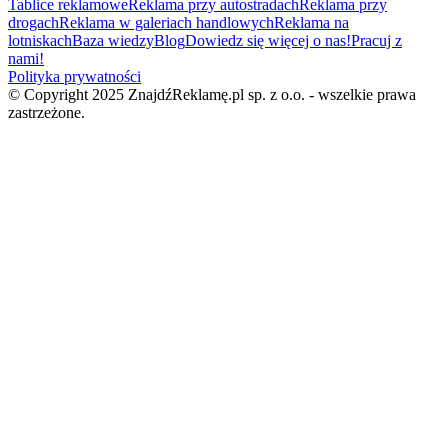
Tablice reklamowe
Reklama przy autostradach
Reklama przy
drogach
Reklama w galeriach handlowych
Reklama na
lotniskach
Baza wiedzy
Blog
Dowiedz się więcej o nas!
Pracuj z
nami!
Polityka prywatności
© Copyright 2025 ZnajdźReklamę.pl sp. z o.o. - wszelkie prawa
zastrzeżone.