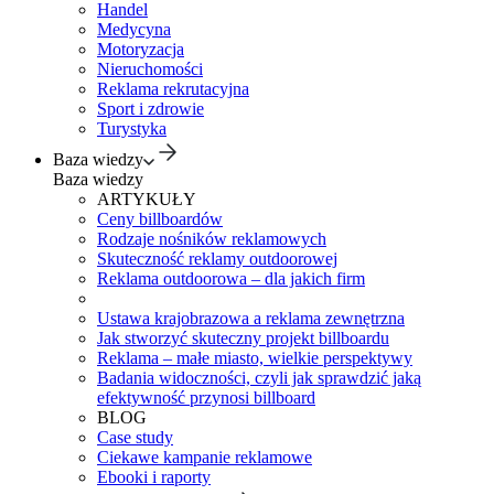
Handel
Medycyna
Motoryzacja
Nieruchomości
Reklama rekrutacyjna
Sport i zdrowie
Turystyka
Baza wiedzy
Baza wiedzy
ARTYKUŁY
Ceny billboardów
Rodzaje nośników reklamowych
Skuteczność reklamy outdoorowej
Reklama outdoorowa – dla jakich firm
Ustawa krajobrazowa a reklama zewnętrzna
Jak stworzyć skuteczny projekt billboardu
Reklama – małe miasto, wielkie perspektywy
Badania widoczności, czyli jak sprawdzić jaką
efektywność przynosi billboard
BLOG
Case study
Ciekawe kampanie reklamowe
Ebooki i raporty