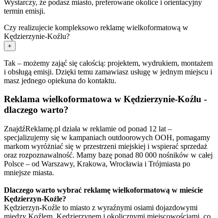
Wystarczy, że podasz miasto, preferowane okolice i orientacyjny
termin emisji.
Czy realizujecie kompleksowo reklamę wielkoformatową w
Kędzierzynie-Koźlu?
+
Tak – możemy zająć się całością: projektem, wydrukiem, montażem
i obsługą emisji. Dzięki temu zamawiasz usługę w jednym miejscu i
masz jednego opiekuna do kontaktu.
Reklama wielkoformatowa w Kędzierzynie-Koźlu -
dlaczego warto?
ZnajdźReklamę.pl działa w reklamie od ponad 12 lat –
specjalizujemy się w kampaniach outdoorowych OOH, pomagamy
markom wyróżniać się w przestrzeni miejskiej i wspierać sprzedaż
oraz rozpoznawalność. Mamy bazę ponad 80 000 nośników w całej
Polsce – od Warszawy, Krakowa, Wrocławia i Trójmiasta po
mniejsze miasta.
Dlaczego warto wybrać reklamę wielkoformatową w mieście
Kędzierzyn-Koźle?
Kędzierzyn-Koźle to miasto z wyraźnymi osiami dojazdowymi
między Koźlem, Kędzierzynem i okolicznymi miejscowościami, co