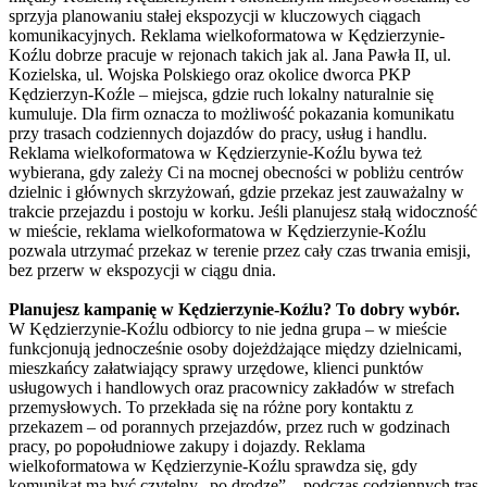
sprzyja planowaniu stałej ekspozycji w kluczowych ciągach
komunikacyjnych. Reklama wielkoformatowa w Kędzierzynie-
Koźlu dobrze pracuje w rejonach takich jak al. Jana Pawła II, ul.
Kozielska, ul. Wojska Polskiego oraz okolice dworca PKP
Kędzierzyn-Koźle – miejsca, gdzie ruch lokalny naturalnie się
kumuluje. Dla firm oznacza to możliwość pokazania komunikatu
przy trasach codziennych dojazdów do pracy, usług i handlu.
Reklama wielkoformatowa w Kędzierzynie-Koźlu bywa też
wybierana, gdy zależy Ci na mocnej obecności w pobliżu centrów
dzielnic i głównych skrzyżowań, gdzie przekaz jest zauważalny w
trakcie przejazdu i postoju w korku. Jeśli planujesz stałą widoczność
w mieście, reklama wielkoformatowa w Kędzierzynie-Koźlu
pozwala utrzymać przekaz w terenie przez cały czas trwania emisji,
bez przerw w ekspozycji w ciągu dnia.
Planujesz kampanię w Kędzierzynie-Koźlu? To dobry wybór.
W Kędzierzynie-Koźlu odbiorcy to nie jedna grupa – w mieście
funkcjonują jednocześnie osoby dojeżdżające między dzielnicami,
mieszkańcy załatwiający sprawy urzędowe, klienci punktów
usługowych i handlowych oraz pracownicy zakładów w strefach
przemysłowych. To przekłada się na różne pory kontaktu z
przekazem – od porannych przejazdów, przez ruch w godzinach
pracy, po popołudniowe zakupy i dojazdy. Reklama
wielkoformatowa w Kędzierzynie-Koźlu sprawdza się, gdy
komunikat ma być czytelny „po drodze” – podczas codziennych tras