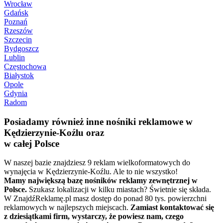
Wrocław
Gdańsk
Poznań
Rzeszów
Szczecin
Bydgoszcz
Lublin
Częstochowa
Białystok
Opole
Gdynia
Radom
Posiadamy również inne nośniki reklamowe w
Kędzierzynie-Koźlu oraz
w całej Polsce
W naszej bazie znajdziesz 9 reklam wielkoformatowych do
wynajęcia w Kędzierzynie-Koźlu. Ale to nie wszystko!
Mamy największą bazę nośników reklamy zewnętrznej w
Polsce.
Szukasz lokalizacji w kilku miastach? Świetnie się składa.
W ZnajdźReklamę.pl masz dostęp do ponad 80 tys. powierzchni
reklamowych w najlepszych miejscach.
Zamiast kontaktować się
z dziesiątkami firm, wystarczy, że powiesz nam, czego