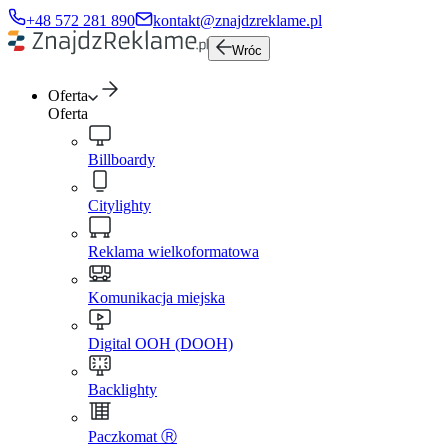
+48 572 281 890
kontakt@znajdzreklame.pl
Wróc
Oferta
Oferta
Billboardy
Citylighty
Reklama wielkoformatowa
Komunikacja miejska
Digital OOH (DOOH)
Backlighty
Paczkomat Ⓡ