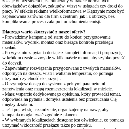
zostaje w przestrzeni i jest odbierany w trakcie normalnych
obowiązków: dojazdów, zakupów, wizyt w usługach czy drogi do
pracy. W efekcie reklama wielkoformatowa w Kętrzynie może być
zaplanowana zarówno dla firm z centrum, jak i z obrzeży, bez
komplikowania procesu zakupu i uruchomienia emisji.
Dlaczego warto skorzystać z naszej oferty?
- Prowadzimy kampanię od startu do końca: przygotowanie
materiałów, wydruk, montaż oraz bieżąca kontrola przebiegu
działań.
- Po wysłaniu zapytania dostajesz komplet informacji i propozycję
w krótkim czasie – zwykle w kilkanaście minut, aby szybko przejść
do decyzji.
- Zapewniamy rozwiązania przygotowane z trwałych materiałów,
odpornych na deszcz, wiatr i wahania temperatur, co pomaga
utrzymać czytelność ekspozycji.
- Otrzymujesz dostęp do systemu z pełnymi parametrami
zamówienia oraz mapą rozmieszczenia lokalizacji w mieście.
- Masz wsparcie dedykowanego opiekuna, który prowadzi temat,
odpowiada na pytania i domyka ustalenia bez przerzucania Cię
między działami.
- Jeśli pojawi się uszkodzenie, organizujemy naprawę, aby
kampania mogła trwać zgodnie z planem.
- W wybranych lokalizacjach dostępne jest oświetlenie, co pomaga
utrzymać widoczność przekazu także po zmroku.