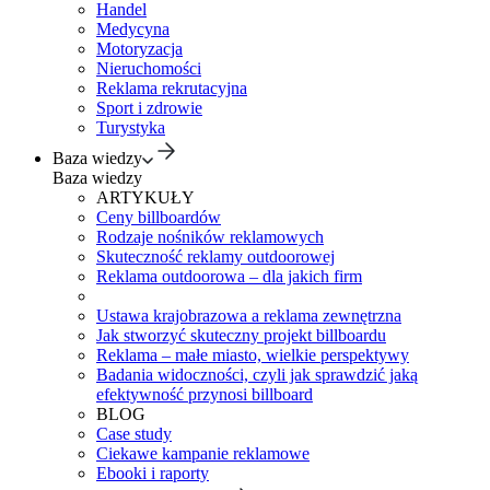
Handel
Medycyna
Motoryzacja
Nieruchomości
Reklama rekrutacyjna
Sport i zdrowie
Turystyka
Baza wiedzy
Baza wiedzy
ARTYKUŁY
Ceny billboardów
Rodzaje nośników reklamowych
Skuteczność reklamy outdoorowej
Reklama outdoorowa – dla jakich firm
Ustawa krajobrazowa a reklama zewnętrzna
Jak stworzyć skuteczny projekt billboardu
Reklama – małe miasto, wielkie perspektywy
Badania widoczności, czyli jak sprawdzić jaką
efektywność przynosi billboard
BLOG
Case study
Ciekawe kampanie reklamowe
Ebooki i raporty