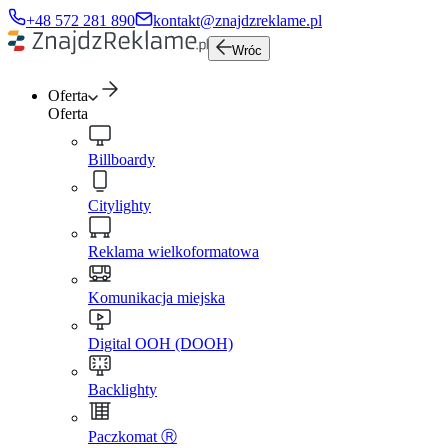
+48 572 281 890
kontakt@znajdzreklame.pl
Wróc
Oferta
Oferta
Billboardy
Citylighty
Reklama wielkoformatowa
Komunikacja miejska
Digital OOH (DOOH)
Backlighty
Paczkomat Ⓡ