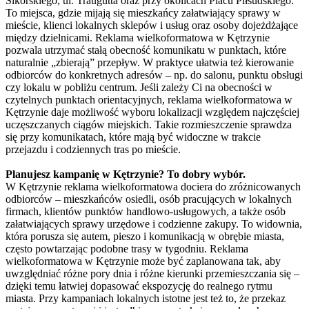
Sikorskiego, ul. Traugutta oraz przy okolicach Placu Piłsudskiego.
To miejsca, gdzie mijają się mieszkańcy załatwiający sprawy w
mieście, klienci lokalnych sklepów i usług oraz osoby dojeżdżające
między dzielnicami. Reklama wielkoformatowa w Kętrzynie
pozwala utrzymać stałą obecność komunikatu w punktach, które
naturalnie „zbierają” przepływ. W praktyce ułatwia też kierowanie
odbiorców do konkretnych adresów – np. do salonu, punktu obsługi
czy lokalu w pobliżu centrum. Jeśli zależy Ci na obecności w
czytelnych punktach orientacyjnych, reklama wielkoformatowa w
Kętrzynie daje możliwość wyboru lokalizacji względem najczęściej
uczęszczanych ciągów miejskich. Takie rozmieszczenie sprawdza
się przy komunikatach, które mają być widoczne w trakcie
przejazdu i codziennych tras po mieście.
Planujesz kampanię w Kętrzynie? To dobry wybór.
W Kętrzynie reklama wielkoformatowa dociera do zróżnicowanych
odbiorców – mieszkańców osiedli, osób pracujących w lokalnych
firmach, klientów punktów handlowo-usługowych, a także osób
załatwiających sprawy urzędowe i codzienne zakupy. To widownia,
która porusza się autem, pieszo i komunikacją w obrębie miasta,
często powtarzając podobne trasy w tygodniu. Reklama
wielkoformatowa w Kętrzynie może być zaplanowana tak, aby
uwzględniać różne pory dnia i różne kierunki przemieszczania się –
dzięki temu łatwiej dopasować ekspozycję do realnego rytmu
miasta. Przy kampaniach lokalnych istotne jest też to, że przekaz