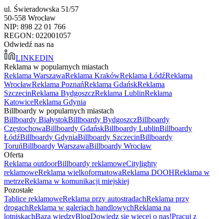
ul. Świeradowska 51/57
50-558 Wrocław
NIP: 898 22 01 766
REGON: 022001057
Odwiedź nas na
LINKEDIN
Reklama w popularnych miastach
Reklama Warszawa
Reklama Kraków
Reklama Łódź
Reklama
Wrocław
Reklama Poznań
Reklama Gdańsk
Reklama
Szczecin
Reklama Bydgoszcz
Reklama Lublin
Reklama
Katowice
Reklama Gdynia
Billboardy w popularnych miastach
Billboardy Białystok
Billboardy Bydgoszcz
Billboardy
Częstochowa
Billboardy Gdańsk
Billboardy Lublin
Billboardy
Łódź
Billboardy Gdynia
Billboardy Szczecin
Billboardy
Toruń
Billboardy Warszawa
Billboardy Wrocław
Oferta
Reklama outdoor
Billboardy reklamowe
Citylighty
reklamowe
Reklama wielkoformatowa
Reklama DOOH
Reklama w
metrze
Reklama w komunikacji miejskiej
Pozostałe
Tablice reklamowe
Reklama przy autostradach
Reklama przy
drogach
Reklama w galeriach handlowych
Reklama na
lotniskach
Baza wiedzy
Blog
Dowiedz się więcej o nas!
Pracuj z