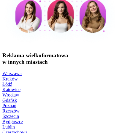
Reklama wielkoformatowa
w innych miastach
Warszawa
Kraków
Łódź
Katowice
Wrocław
Gdańsk
Poznań
Rzeszów
Szczecin
Bydgoszcz
Lublin
Częstochowa