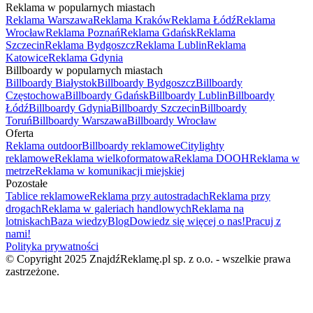
Reklama w popularnych miastach
Reklama Warszawa
Reklama Kraków
Reklama Łódź
Reklama
Wrocław
Reklama Poznań
Reklama Gdańsk
Reklama
Szczecin
Reklama Bydgoszcz
Reklama Lublin
Reklama
Katowice
Reklama Gdynia
Billboardy w popularnych miastach
Billboardy Białystok
Billboardy Bydgoszcz
Billboardy
Częstochowa
Billboardy Gdańsk
Billboardy Lublin
Billboardy
Łódź
Billboardy Gdynia
Billboardy Szczecin
Billboardy
Toruń
Billboardy Warszawa
Billboardy Wrocław
Oferta
Reklama outdoor
Billboardy reklamowe
Citylighty
reklamowe
Reklama wielkoformatowa
Reklama DOOH
Reklama w
metrze
Reklama w komunikacji miejskiej
Pozostałe
Tablice reklamowe
Reklama przy autostradach
Reklama przy
drogach
Reklama w galeriach handlowych
Reklama na
lotniskach
Baza wiedzy
Blog
Dowiedz się więcej o nas!
Pracuj z
nami!
Polityka prywatności
© Copyright 2025 ZnajdźReklamę.pl sp. z o.o. - wszelkie prawa
zastrzeżone.