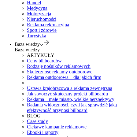
Handel
Medycyna
Motoryzacja
Nieruchomości
Reklama rekrutacyjna
Sport i zdrowie
Turystyka
Baza wiedzy
Baza wiedzy
ARTYKUŁY
Ceny billboardów
Rodzaje nośników reklamowych
Skuteczność reklamy outdoorowej
Reklama outdoorowa – dla jakich firm
Ustawa krajobrazowa a reklama zewnętrzna
Jak stworzyć skuteczny projekt billboardu
Reklama – małe miasto, wielkie perspektywy
Badania widoczności, czyli jak sprawdzić jaką
efektywność przynosi billboard
BLOG
Case study
Ciekawe kampanie reklamowe
Ebooki i raporty