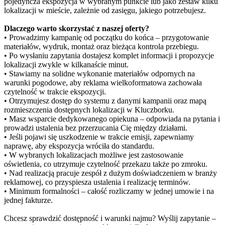
pojedyncza ekspozycja w wybranym punkcie lub jako zestaw kilku
lokalizacji w mieście, zależnie od zasięgu, jakiego potrzebujesz.
Dlaczego warto skorzystać z naszej oferty?
• Prowadzimy kampanię od początku do końca – przygotowanie
materiałów, wydruk, montaż oraz bieżąca kontrola przebiegu.
• Po wysłaniu zapytania dostajesz komplet informacji i propozycje
lokalizacji zwykle w kilkanaście minut.
• Stawiamy na solidne wykonanie materiałów odpornych na
warunki pogodowe, aby reklama wielkoformatowa zachowała
czytelność w trakcie ekspozycji.
• Otrzymujesz dostęp do systemu z danymi kampanii oraz mapą
rozmieszczenia dostępnych lokalizacji w Kluczborku.
• Masz wsparcie dedykowanego opiekuna – odpowiada na pytania i
prowadzi ustalenia bez przerzucania Cię między działami.
• Jeśli pojawi się uszkodzenie w trakcie emisji, zapewniamy
naprawę, aby ekspozycja wróciła do standardu.
• W wybranych lokalizacjach możliwe jest zastosowanie
oświetlenia, co utrzymuje czytelność przekazu także po zmroku.
• Nad realizacją pracuje zespół z dużym doświadczeniem w branży
reklamowej, co przyspiesza ustalenia i realizację terminów.
• Minimum formalności – całość rozliczamy w jednej umowie i na
jednej fakturze.
Chcesz sprawdzić dostępność i warunki najmu? Wyślij zapytanie –