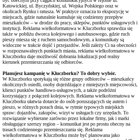
być obecnym przy ciągach komunikacyjnych w rejonie ul.
Katowickiej, ul. Byczyńskiej, ul. Wojska Polskiego oraz w
okolicach Rynku i ratusza. W praktyce oznacza to ekspozycję w
miejscach, gdzie naturalnie kumuluje się codzienny przepływ
mieszkańców – w drodze do pracy, sklepów, punktów usługowych i
instytucji. Reklama wielkoformatowa w Kluczborku sprawdza się
także w pobliżu dworca kolejowego i autobusowego, gdzie ruch
pieszy miesza się z ruchem samochodowym, a komunikaty są
widoczne w trakcie dojść i przejazdów. Jeśli zależy Ci na obecności
w rozpoznawalnych punktach miasta, reklama wielkoformatowa w
Kluczborku daje możliwość dobrania lokalizacji pod realny
kierunek przemieszczania się odbiorców.
Planujesz kampanię w Kluczborku? To dobry wybór.
W Kluczborku spotykają się różne grupy odbiorców – mieszkańcy
okolicznych osiedli, osoby dojeżdżające z mniejszych miejscowości,
klienci punktów handlowo-usługowych, a także podróżni
korzystający z połączeń kolejowych. Reklama wielkoformatowa w
Kluczborku ułatwia dotarcie do osób poruszających się autem i
pieszo, w różnych porach dnia, w rytmie typowych miejskich
spraw: dojazdów, zakupów, wizyt w usługach czy urzędach. To
rozwiązanie wybierane zarówno przez lokalne firmy, jak i marki
obsługujące szerszy region – komunikat jest po prostu obecny na
trasach codziennego przemieszczania się. Reklama
wielkoformatowa w Kluczborku może być planowana jako