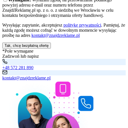
powyżej adresu e-mail oraz numeru telefonu przez
ZnajdźReklamę.pl sp. z o. o. z siedzibą we Wrocławiu w celu
kontaktu bezpośredniego i otrzymania oferty handlowej.
Wysyłając zapytanie, akceptujesz
politykę prywatności
. Pamiętaj, że
każdą zgodę możesz cofnąć w dowolnym momencie wysyłając
prośbę na adres
kontakt@znajdzreklame.pl
Tak, chcę bezpłatną ofertę
*Pole wymagane
Zadzwoń lub napisz
+48 572 281 890
kontakt@znajdzreklame.pl