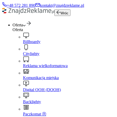
+48 572 281 890
kontakt@znajdzreklame.pl
Wróc
Oferta
Oferta
Billboardy
Citylighty
Reklama wielkoformatowa
Komunikacja miejska
Digital OOH (DOOH)
Backlighty
Paczkomat Ⓡ