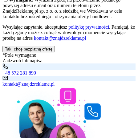
powyżej adresu e-mail oraz numeru telefonu przez
ZnajdźReklamę.pl sp. z o. o. z siedzibą we Wrocławiu w celu
kontaktu bezpośredniego i otrzymania oferty handlowej.
Wysyłając zapytanie, akceptujesz
politykę prywatności
. Pamiętaj, że
każdą zgodę możesz cofnąć w dowolnym momencie wysyłając
prośbę na adres
kontakt@znajdzreklame.pl
Tak, chcę bezpłatną ofertę
*Pole wymagane
Zadzwoń lub napisz
+48 572 281 890
kontakt@znajdzreklame.pl