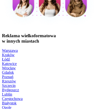
Reklama wielkoformatowa
w innych miastach
Warszawa
Kraków
Łódź
Katowice
Wrocław
Gdańsk
Poznań
Rzeszów
Szczecin
Bydgoszcz
Lublin
Częstochowa
Białystok
Opole