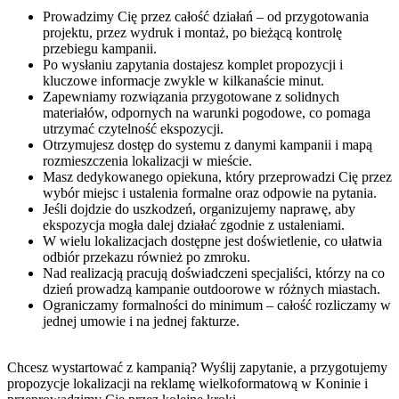
Prowadzimy Cię przez całość działań – od przygotowania
projektu, przez wydruk i montaż, po bieżącą kontrolę
przebiegu kampanii.
Po wysłaniu zapytania dostajesz komplet propozycji i
kluczowe informacje zwykle w kilkanaście minut.
Zapewniamy rozwiązania przygotowane z solidnych
materiałów, odpornych na warunki pogodowe, co pomaga
utrzymać czytelność ekspozycji.
Otrzymujesz dostęp do systemu z danymi kampanii i mapą
rozmieszczenia lokalizacji w mieście.
Masz dedykowanego opiekuna, który przeprowadzi Cię przez
wybór miejsc i ustalenia formalne oraz odpowie na pytania.
Jeśli dojdzie do uszkodzeń, organizujemy naprawę, aby
ekspozycja mogła dalej działać zgodnie z ustaleniami.
W wielu lokalizacjach dostępne jest doświetlenie, co ułatwia
odbiór przekazu również po zmroku.
Nad realizacją pracują doświadczeni specjaliści, którzy na co
dzień prowadzą kampanie outdoorowe w różnych miastach.
Ograniczamy formalności do minimum – całość rozliczamy w
jednej umowie i na jednej fakturze.
Chcesz wystartować z kampanią? Wyślij zapytanie, a przygotujemy
propozycje lokalizacji na reklamę wielkoformatową w Koninie i