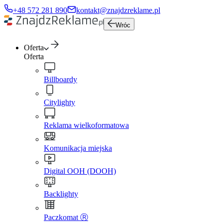
+48 572 281 890
kontakt@znajdzreklame.pl
Wróc
Oferta
Oferta
Billboardy
Citylighty
Reklama wielkoformatowa
Komunikacja miejska
Digital OOH (DOOH)
Backlighty
Paczkomat Ⓡ