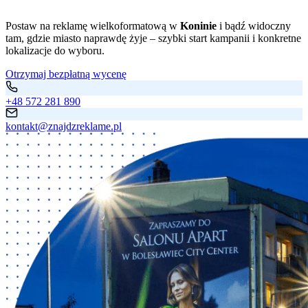
Postaw na reklamę wielkoformatową w
Koninie
i bądź widoczny
tam, gdzie miasto naprawdę żyje – szybki start kampanii i konkretne
lokalizacje do wyboru.
Otrzymaj bezpłatną wycenę
+48 572 281 890
kontakt@znajdzreklame.pl