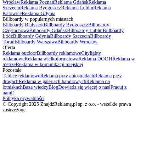
Wrocław
Reklama Poznań
Reklama Gdańsk
Reklama
Szczecin
Reklama Bydgoszcz
Reklama Lublin
Reklama
Katowice
Reklama Gdynia
Billboardy w popularnych miastach
Billboardy Białystok
Billboardy Bydgoszcz
Billboardy
Częstochowa
Billboardy Gdańsk
Billboardy Lublin
Billboardy
Łódź
Billboardy Gdynia
Billboardy Szczecin
Billboardy
Toruń
Billboardy Warszawa
Billboardy Wrocław
Oferta
Reklama outdoor
Billboardy reklamowe
Citylighty
reklamowe
Reklama wielkoformatowa
Reklama DOOH
Reklama w
metrze
Reklama w komunikacji miejskiej
Pozostałe
Tablice reklamowe
Reklama przy autostradach
Reklama przy
drogach
Reklama w galeriach handlowych
Reklama na
lotniskach
Baza wiedzy
Blog
Dowiedz się więcej o nas!
Pracuj z
nami!
Polityka prywatności
© Copyright 2025 ZnajdźReklamę.pl sp. z o.o. - wszelkie prawa
zastrzeżone.