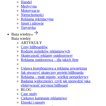
Handel
Medycyna
Motoryzacja
Nieruchomości
Reklama rekrutacyjna
Sport i zdrowie
Turystyka
Baza wiedzy
Baza wiedzy
ARTYKUŁY
Ceny billboardów
Rodzaje nośników reklamowych
Skuteczność reklamy outdoorowej
Reklama outdoorowa – dla jakich firm
Ustawa krajobrazowa a reklama zewnętrzna
Jak stworzyć skuteczny projekt billboardu
Reklama – małe miasto, wielkie perspektywy
Badania widoczności, czyli jak sprawdzić jaką
efektywność przynosi billboard
BLOG
Case study
Ciekawe kampanie reklamowe
Ebooki i raporty