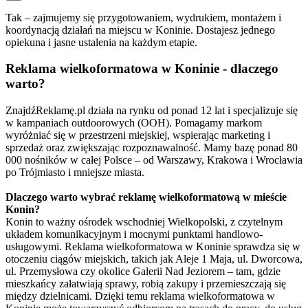
Tak – zajmujemy się przygotowaniem, wydrukiem, montażem i
koordynacją działań na miejscu w Koninie. Dostajesz jednego
opiekuna i jasne ustalenia na każdym etapie.
Reklama wielkoformatowa w Koninie - dlaczego
warto?
ZnajdźReklamę.pl działa na rynku od ponad 12 lat i specjalizuje się
w kampaniach outdoorowych (OOH). Pomagamy markom
wyróżniać się w przestrzeni miejskiej, wspierając marketing i
sprzedaż oraz zwiększając rozpoznawalność. Mamy bazę ponad 80
000 nośników w całej Polsce – od Warszawy, Krakowa i Wrocławia
po Trójmiasto i mniejsze miasta.
Dlaczego warto wybrać reklamę wielkoformatową w mieście
Konin?
Konin to ważny ośrodek wschodniej Wielkopolski, z czytelnym
układem komunikacyjnym i mocnymi punktami handlowo-
usługowymi. Reklama wielkoformatowa w Koninie sprawdza się w
otoczeniu ciągów miejskich, takich jak Aleje 1 Maja, ul. Dworcowa,
ul. Przemysłowa czy okolice Galerii Nad Jeziorem – tam, gdzie
mieszkańcy załatwiają sprawy, robią zakupy i przemieszczają się
między dzielnicami. Dzięki temu reklama wielkoformatowa w