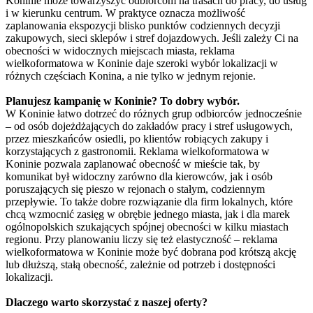
Koninie może towarzyszyć odbiorcom na trasach do pracy, do usług
i w kierunku centrum. W praktyce oznacza możliwość
zaplanowania ekspozycji blisko punktów codziennych decyzji
zakupowych, sieci sklepów i stref dojazdowych. Jeśli zależy Ci na
obecności w widocznych miejscach miasta, reklama
wielkoformatowa w Koninie daje szeroki wybór lokalizacji w
różnych częściach Konina, a nie tylko w jednym rejonie.
Planujesz kampanię w Koninie? To dobry wybór.
W Koninie łatwo dotrzeć do różnych grup odbiorców jednocześnie
– od osób dojeżdżających do zakładów pracy i stref usługowych,
przez mieszkańców osiedli, po klientów robiących zakupy i
korzystających z gastronomii. Reklama wielkoformatowa w
Koninie pozwala zaplanować obecność w mieście tak, by
komunikat był widoczny zarówno dla kierowców, jak i osób
poruszających się pieszo w rejonach o stałym, codziennym
przepływie. To także dobre rozwiązanie dla firm lokalnych, które
chcą wzmocnić zasięg w obrębie jednego miasta, jak i dla marek
ogólnopolskich szukających spójnej obecności w kilku miastach
regionu. Przy planowaniu liczy się też elastyczność – reklama
wielkoformatowa w Koninie może być dobrana pod krótszą akcję
lub dłuższą, stałą obecność, zależnie od potrzeb i dostępności
lokalizacji.
Dlaczego warto skorzystać z naszej oferty?