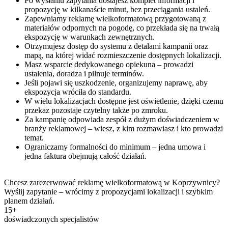
Po wysłaniu zapytania dostajesz komplet informacji i
propozycję w kilkanaście minut, bez przeciągania ustaleń.
Zapewniamy reklamę wielkoformatową przygotowaną z
materiałów odpornych na pogodę, co przekłada się na trwałą
ekspozycję w warunkach zewnętrznych.
Otrzymujesz dostęp do systemu z detalami kampanii oraz
mapą, na której widać rozmieszczenie dostępnych lokalizacji.
Masz wsparcie dedykowanego opiekuna – prowadzi
ustalenia, doradza i pilnuje terminów.
Jeśli pojawi się uszkodzenie, organizujemy naprawę, aby
ekspozycja wróciła do standardu.
W wielu lokalizacjach dostępne jest oświetlenie, dzięki czemu
przekaz pozostaje czytelny także po zmroku.
Za kampanię odpowiada zespół z dużym doświadczeniem w
branży reklamowej – wiesz, z kim rozmawiasz i kto prowadzi
temat.
Ograniczamy formalności do minimum – jedna umowa i
jedna faktura obejmują całość działań.
Chcesz zarezerwować reklamę wielkoformatową w Koprzywnicy?
Wyślij zapytanie – wrócimy z propozycjami lokalizacji i szybkim
planem działań.
15+
doświadczonych specjalistów