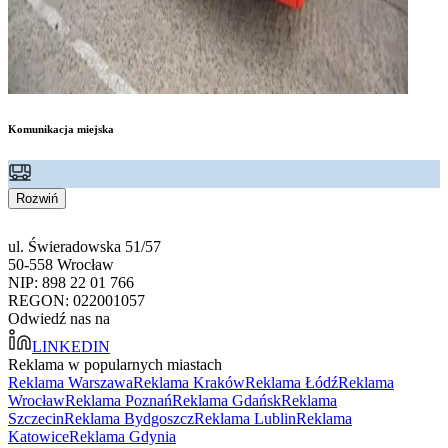
Komunikacja miejska
Rozwiń
ul. Świeradowska 51/57
50-558 Wrocław
NIP: 898 22 01 766
REGON: 022001057
Odwiedź nas na
LINKEDIN
Reklama w popularnych miastach
Reklama Warszawa
Reklama Kraków
Reklama Łódź
Reklama
Wrocław
Reklama Poznań
Reklama Gdańsk
Reklama
Szczecin
Reklama Bydgoszcz
Reklama Lublin
Reklama
Katowice
Reklama Gdynia