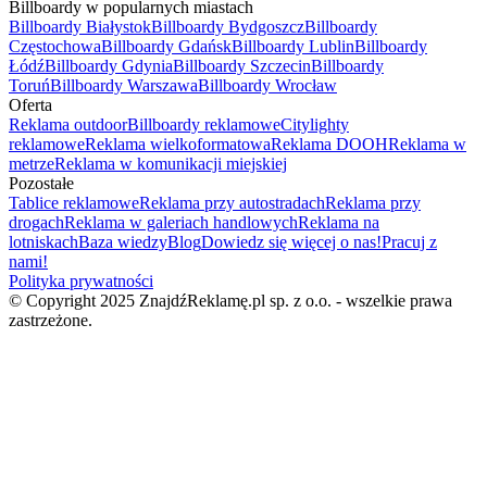
Billboardy w popularnych miastach
Billboardy Białystok
Billboardy Bydgoszcz
Billboardy
Częstochowa
Billboardy Gdańsk
Billboardy Lublin
Billboardy
Łódź
Billboardy Gdynia
Billboardy Szczecin
Billboardy
Toruń
Billboardy Warszawa
Billboardy Wrocław
Oferta
Reklama outdoor
Billboardy reklamowe
Citylighty
reklamowe
Reklama wielkoformatowa
Reklama DOOH
Reklama w
metrze
Reklama w komunikacji miejskiej
Pozostałe
Tablice reklamowe
Reklama przy autostradach
Reklama przy
drogach
Reklama w galeriach handlowych
Reklama na
lotniskach
Baza wiedzy
Blog
Dowiedz się więcej o nas!
Pracuj z
nami!
Polityka prywatności
© Copyright 2025 ZnajdźReklamę.pl sp. z o.o. - wszelkie prawa
zastrzeżone.