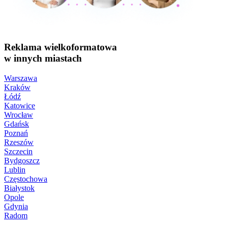
Reklama wielkoformatowa
w innych miastach
Warszawa
Kraków
Łódź
Katowice
Wrocław
Gdańsk
Poznań
Rzeszów
Szczecin
Bydgoszcz
Lublin
Częstochowa
Białystok
Opole
Gdynia
Radom