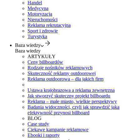
Handel
Medycyna
Motoryzacja
Nieruchomości
Reklama rekrutacyjna
Sport i zdrowie
Turystyka
Baza wiedzy
Baza wiedzy
ARTYKUŁY
Ceny billboardów
Rodzaje nośników reklamowych
Skuteczność reklamy outdoorowej
Reklama outdoorowa – dla jakich firm
Ustawa krajobrazowa a reklama zewnętrzna
Jak stworzyć skuteczny projekt billboardu
Reklama – małe miasto, wielkie perspektywy
Badania widoczności, czyli jak sprawdzić jaką
efektywność przynosi billboard
BLOG
Case study
Ciekawe kampanie reklamowe
Ebooki i raporty