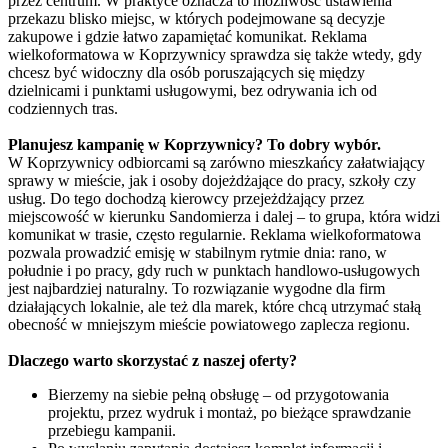
przez centrum. W praktyce oznacza to możliwość ustawienia
przekazu blisko miejsc, w których podejmowane są decyzje
zakupowe i gdzie łatwo zapamiętać komunikat. Reklama
wielkoformatowa w Koprzywnicy sprawdza się także wtedy, gdy
chcesz być widoczny dla osób poruszających się między
dzielnicami i punktami usługowymi, bez odrywania ich od
codziennych tras.
Planujesz kampanię w Koprzywnicy? To dobry wybór.
W Koprzywnicy odbiorcami są zarówno mieszkańcy załatwiający
sprawy w mieście, jak i osoby dojeżdżające do pracy, szkoły czy
usług. Do tego dochodzą kierowcy przejeżdżający przez
miejscowość w kierunku Sandomierza i dalej – to grupa, która widzi
komunikat w trasie, często regularnie. Reklama wielkoformatowa
pozwala prowadzić emisję w stabilnym rytmie dnia: rano, w
południe i po pracy, gdy ruch w punktach handlowo-usługowych
jest najbardziej naturalny. To rozwiązanie wygodne dla firm
działających lokalnie, ale też dla marek, które chcą utrzymać stałą
obecność w mniejszym mieście powiatowego zaplecza regionu.
Dlaczego warto skorzystać z naszej oferty?
Bierzemy na siebie pełną obsługę – od przygotowania
projektu, przez wydruk i montaż, po bieżące sprawdzanie
przebiegu kampanii.