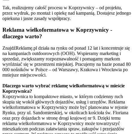
Tak, realizujemy całość procesu w Koprzywnicy – od projektu,
przez wydruk, po montaż i opiekę nad kampanią. Dostajesz jednego
opiekuna i jasne zasady współpracy.
Reklama wielkoformatowa w Koprzywnicy -
dlaczego warto?
ZnajdźReklamę.pl działa na rynku od ponad 12 lat i koncentruje się
na kampaniach outdoorowych (OOH). Wspieramy marketing i
sprzedaż, zwiększamy rozpoznawalność i pomagamy markom
wyróżniać się w przestrzeni miejskiej. Pracujemy na bazie ponad 80
000 nośników w Polsce – od Warszawy, Krakowa i Wrocławia po
mniejsze miejscowości.
Dlaczego warto wybrać reklamę wielkoformatową w mieście
Koprzywnica?
Koprzywnica to kompaktowe miasto, w którym codzienny ruch
skupia się wokół głównych dojazdów, usług i urzędów. Reklama
wielkoformatowa w Koprzywnicy może być planowana w rejonie
Rynku, przy ul. Sandomierskiej, w okolicach kościoła św. Floriana
oraz przy dojazdach w stronę drogi krajowej nr 9. Dzięki temu
reklama wielkoformatowa w Koprzywnicy może towarzyszyć
mieszkańcom podczas załatwiania spraw, zakupów i przejazdów