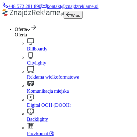
+48 572 281 890
kontakt@znajdzreklame.pl
Wróc
Oferta
Oferta
Billboardy
Citylighty
Reklama wielkoformatowa
Komunikacja miejska
Digital OOH (DOOH)
Backlighty
Paczkomat Ⓡ