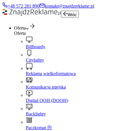
+48 572 281 890
kontakt@znajdzreklame.pl
Wróc
Oferta
Oferta
Billboardy
Citylighty
Reklama wielkoformatowa
Komunikacja miejska
Digital OOH (DOOH)
Backlighty
Paczkomat Ⓡ