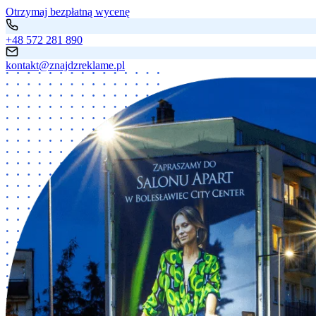
Otrzymaj bezpłatną wycenę
+48 572 281 890
kontakt@znajdzreklame.pl