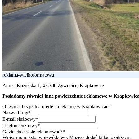
reklama-wielkoformatowa
Adres:
Kozielska 1, 47-300 Żywocice, Krapkowice
Posiadamy również inne powierzchnie reklamowe w Krapkowicach
Otrzymaj bezpłatną ofertę na reklamę w Krapkowicach
Nazwa firmy*
E-mail służbowy*
Telefon służbowy*
Gdzie chcesz się reklamować?*
Wpisz np. miasto, województwo. Możesz dodać kilka lokalizacji.