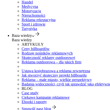
Handel
Medycyna
Motoryzacja
Nieruchomości
Reklama rekrutacyjna
Sport i zdrowie
Turystyka
Baza wiedzy
Baza wiedzy
ARTYKUŁY
Ceny billboardów
Rodzaje nośników reklamowych
Skuteczność reklamy outdoorowej
Reklama outdoorowa – dla jakich firm
Ustawa krajobrazowa a reklama zewnętrzna
Jak stworzyć skuteczny projekt billboardu
Reklama – małe miasto, wielkie perspektywy
Badania widoczności, czyli jak sprawdzić jaką efektywno
BLOG
Case study
Ciekawe kampanie reklamowe
Ebooki i raporty
Sprawdź nasz blog