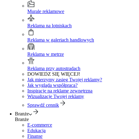
Murale reklamowe
Reklama na lotniskach
Reklama w galeriach handlowych
Reklama w metrze
Reklama przy autostradach
DOWIEDZ SIĘ WIĘCEJ!
Jak mierzymy zasięg Twojej reklamy?
Jak wygląda współpraca?
Inspiracje na reklamę zewnętrzną
Wizualizacje Twojej reklamy
Sprawdź cennik
Branże
Branże
E-commerce
Edukacja
Finanse