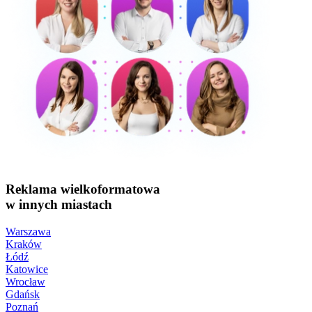
Reklama wielkoformatowa
w innych miastach
Warszawa
Kraków
Łódź
Katowice
Wrocław
Gdańsk
Poznań