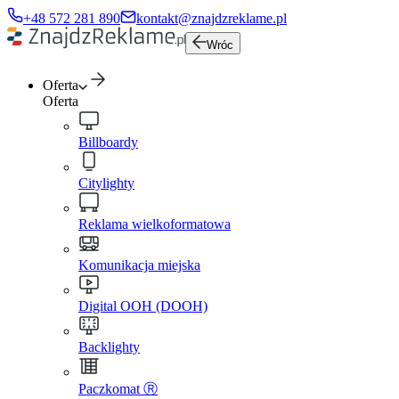
+48 572 281 890
kontakt@znajdzreklame.pl
Wróc
Oferta
Oferta
Billboardy
Citylighty
Reklama wielkoformatowa
Komunikacja miejska
Digital OOH (DOOH)
Backlighty
Paczkomat Ⓡ