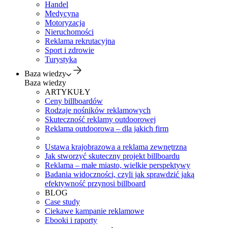
Handel
Medycyna
Motoryzacja
Nieruchomości
Reklama rekrutacyjna
Sport i zdrowie
Turystyka
Baza wiedzy
Baza wiedzy
ARTYKUŁY
Ceny billboardów
Rodzaje nośników reklamowych
Skuteczność reklamy outdoorowej
Reklama outdoorowa – dla jakich firm
Ustawa krajobrazowa a reklama zewnętrzna
Jak stworzyć skuteczny projekt billboardu
Reklama – małe miasto, wielkie perspektywy
Badania widoczności, czyli jak sprawdzić jaką
efektywność przynosi billboard
BLOG
Case study
Ciekawe kampanie reklamowe
Ebooki i raporty