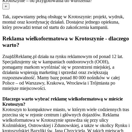
Krotoszynie – od przygotowania do wdrożenia?
+
Tak, zapewniamy pełną obsługę w Krotoszynie: projekt, wydruk,
montaż oraz koordynację działań. Dostajesz jednego opiekuna,
który prowadzi temat od startu do zakończenia kampanii.
Reklama wielkoformatowa w Krotoszynie - dlaczego
warto?
ZnajdźReklamę.pl działa na rynku reklamowym od ponad 12 lat.
Specjalizujemy się w kampaniach outdoorowych (OOH),
pomagamy markom wyróżniać się w przestrzeni miejskiej, a
działania wspierają marketing i sprzedaż oraz zwiększają
rozpoznawalność. Mamy bazę ponad 80 000 nośników w całej
Polsce – od Warszawy, Krakowa, Wrocławia i Trójmiasta po
mniejsze miejscowości.
Dlaczego warto wybrać reklamę wielkoformatową w mieście
Krotoszyn?
Krotoszyn to kompaktowe miasto, w którym wiele codziennych tras
przecina się w rejonie centrum i głównych dojazdów. Reklama
wielkoformatowa w Krotoszynie sprawdza się przy ulicy
Koźmińskiej, Ostrowskiej i Zdunowskiej, a także w okolicy Rynku i
krotoszyńskiej Bazyliki św. Jana Chrzciciela. W takich miejscach