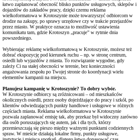
łatwo zaplanować obecność blisko punktów usługowych, sklepów i
dojazdów do zakładów pracy, dzięki czemu reklama
wielkoformatowa w Krotoszynie może towarzyszyć odbiorcom w
drodze na zakupy, po sprawy urzędowe czy w trakcie przejazdów
przez miasto. W praktyce oznacza to możliwość ustawienia
komunikatu tam, gdzie Krotoszyn „pracuje” w rytmie dnia
powszedniego.
Wybierając reklamę wielkoformatową w Krotoszynie, możesz też
dobrać ekspozycję pod kierunek ruchu – np. w stronę centrum,
osiedli lub wyjazdów z miasta. To rozwiązanie wygodne, gdy
zależy Ci na stałej obecności w terenie, bez konieczności
angażowania zespołu po Twojej stronie do koordynacji wielu
elementów kampanii na miejscu.
Planujesz kampanię w Krotoszynie? To dobry wybór.
W Krotoszynie odbiorcy są zróżnicowani – od mieszkańców
okolicznych osiedli, przez osoby dojeżdżające do pracy i szkół, po
klientów odwiedzających punkty handlowe i usługowe w różnych
częściach miasta. Reklama wielkoformatowa w Krotoszynie
pozwala zaplanować emisję tak, aby przekaz był widoczny zarówno
dla osób poruszających się autem, jak i dla tych, którzy
przemieszczają się pieszo między ważnymi punktami codziennych
spraw. W mieście działają lokalne firmy, punkty usługowe,
instytucje i miejsca spotkań, dlatego łatwo dopasować czas