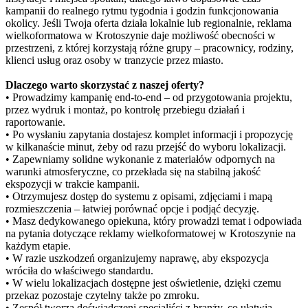
kampanii do realnego rytmu tygodnia i godzin funkcjonowania
okolicy. Jeśli Twoja oferta działa lokalnie lub regionalnie, reklama
wielkoformatowa w Krotoszynie daje możliwość obecności w
przestrzeni, z której korzystają różne grupy – pracownicy, rodziny,
klienci usług oraz osoby w tranzycie przez miasto.
Dlaczego warto skorzystać z naszej oferty?
• Prowadzimy kampanię end-to-end – od przygotowania projektu,
przez wydruk i montaż, po kontrolę przebiegu działań i
raportowanie.
• Po wysłaniu zapytania dostajesz komplet informacji i propozycję
w kilkanaście minut, żeby od razu przejść do wyboru lokalizacji.
• Zapewniamy solidne wykonanie z materiałów odpornych na
warunki atmosferyczne, co przekłada się na stabilną jakość
ekspozycji w trakcie kampanii.
• Otrzymujesz dostęp do systemu z opisami, zdjęciami i mapą
rozmieszczenia – łatwiej porównać opcje i podjąć decyzję.
• Masz dedykowanego opiekuna, który prowadzi temat i odpowiada
na pytania dotyczące reklamy wielkoformatowej w Krotoszynie na
każdym etapie.
• W razie uszkodzeń organizujemy naprawę, aby ekspozycja
wróciła do właściwego standardu.
• W wielu lokalizacjach dostępne jest oświetlenie, dzięki czemu
przekaz pozostaje czytelny także po zmroku.
• Zespół tworzą doświadczeni specjaliści z branży, co ułatwia