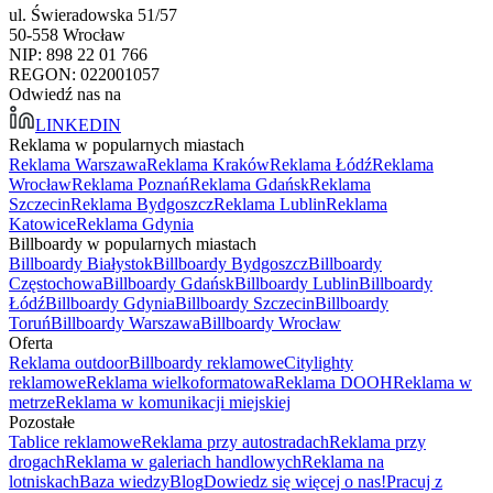
ul. Świeradowska 51/57
50-558 Wrocław
NIP: 898 22 01 766
REGON: 022001057
Odwiedź nas na
LINKEDIN
Reklama w popularnych miastach
Reklama Warszawa
Reklama Kraków
Reklama Łódź
Reklama
Wrocław
Reklama Poznań
Reklama Gdańsk
Reklama
Szczecin
Reklama Bydgoszcz
Reklama Lublin
Reklama
Katowice
Reklama Gdynia
Billboardy w popularnych miastach
Billboardy Białystok
Billboardy Bydgoszcz
Billboardy
Częstochowa
Billboardy Gdańsk
Billboardy Lublin
Billboardy
Łódź
Billboardy Gdynia
Billboardy Szczecin
Billboardy
Toruń
Billboardy Warszawa
Billboardy Wrocław
Oferta
Reklama outdoor
Billboardy reklamowe
Citylighty
reklamowe
Reklama wielkoformatowa
Reklama DOOH
Reklama w
metrze
Reklama w komunikacji miejskiej
Pozostałe
Tablice reklamowe
Reklama przy autostradach
Reklama przy
drogach
Reklama w galeriach handlowych
Reklama na
lotniskach
Baza wiedzy
Blog
Dowiedz się więcej o nas!
Pracuj z