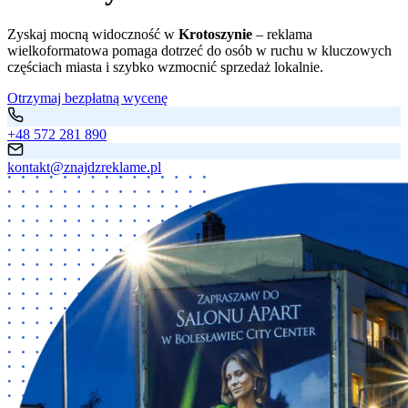
Zyskaj mocną widoczność w
Krotoszynie
– reklama
wielkoformatowa pomaga dotrzeć do osób w ruchu w kluczowych
częściach miasta i szybko wzmocnić sprzedaż lokalnie.
Otrzymaj bezpłatną wycenę
+48 572 281 890
kontakt@znajdzreklame.pl