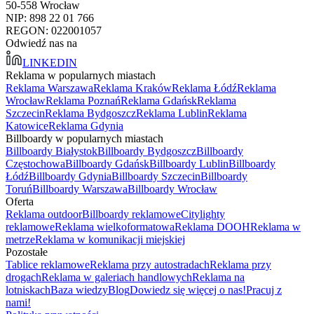
50-558 Wrocław
NIP: 898 22 01 766
REGON: 022001057
Odwiedź nas na
LINKEDIN
Reklama w popularnych miastach
Reklama Warszawa
Reklama Kraków
Reklama Łódź
Reklama
Wrocław
Reklama Poznań
Reklama Gdańsk
Reklama
Szczecin
Reklama Bydgoszcz
Reklama Lublin
Reklama
Katowice
Reklama Gdynia
Billboardy w popularnych miastach
Billboardy Białystok
Billboardy Bydgoszcz
Billboardy
Częstochowa
Billboardy Gdańsk
Billboardy Lublin
Billboardy
Łódź
Billboardy Gdynia
Billboardy Szczecin
Billboardy
Toruń
Billboardy Warszawa
Billboardy Wrocław
Oferta
Reklama outdoor
Billboardy reklamowe
Citylighty
reklamowe
Reklama wielkoformatowa
Reklama DOOH
Reklama w
metrze
Reklama w komunikacji miejskiej
Pozostałe
Tablice reklamowe
Reklama przy autostradach
Reklama przy
drogach
Reklama w galeriach handlowych
Reklama na
lotniskach
Baza wiedzy
Blog
Dowiedz się więcej o nas!
Pracuj z
nami!