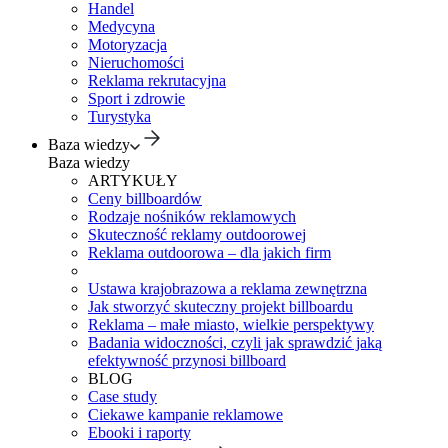
Handel
Medycyna
Motoryzacja
Nieruchomości
Reklama rekrutacyjna
Sport i zdrowie
Turystyka
Baza wiedzy
Baza wiedzy
ARTYKUŁY
Ceny billboardów
Rodzaje nośników reklamowych
Skuteczność reklamy outdoorowej
Reklama outdoorowa – dla jakich firm
Ustawa krajobrazowa a reklama zewnętrzna
Jak stworzyć skuteczny projekt billboardu
Reklama – małe miasto, wielkie perspektywy
Badania widoczności, czyli jak sprawdzić jaką
efektywność przynosi billboard
BLOG
Case study
Ciekawe kampanie reklamowe
Ebooki i raporty