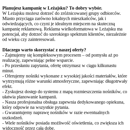
Planujesz kampanię w Leżajsku? To dobry wybór.
W Leżajsku możesz dotrzeć do zróżnicowanej grupy odbiorców.
Miasto przyciąga zarówno lokalnych mieszkańców, jak i
odwiedzających, co czyni je idealnym miejscem na skuteczną
kampanię reklamową. Reklama wielkoformatowa w Leżajsku ma
potencjał, aby dotrzeć do szerokiego spektrum klientów, niezależnie
od wieku czy zainteresowań.
Dlaczego warto skorzystać z naszej oferty?
- Zajmujemy się kompleksowym procesem – od pomysłu aż po
realizację, zapewniając pełne wsparcie.
- Po przesłaniu zapytania, ofertę otrzymasz w ciągu kilkunastu
minut.
- Oferujemy nośniki wykonane z wysokiej jakości materiałów, które
wytrzymują różne warunki atmosferyczne, zapewniając długotrwały
efekt.
- Zyskujesz dostęp do systemu z mapą rozmieszczenia nośników, co
ułatwia planowanie kampanii.
- Nasza profesjonalna obsługa zapewnia dedykowanego opiekuna,
który odpowie na wszystkie pytania.
- Gwarantujemy naprawę nośników w razie ewentualnych
uszkodzeń.
- Wiele nośników posiada możliwość oświetlenia, co zwiększa ich
widoczność przez całą dobę.