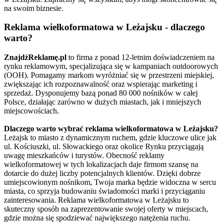
na swoim biznesie.
Reklama wielkoformatowa w Leżajsku - dlaczego
warto?
ZnajdźReklamę.pl
to firma z ponad 12-letnim doświadczeniem na
rynku reklamowym, specjalizująca się w kampaniach outdoorowych
(OOH). Pomagamy markom wyróżniać się w przestrzeni miejskiej,
zwiększając ich rozpoznawalność oraz wspierając marketing i
sprzedaż. Dysponujemy bazą ponad 80 000 nośników w całej
Polsce, działając zarówno w dużych miastach, jak i mniejszych
miejscowościach.
Dlaczego warto wybrać reklama wielkoformatowa w Leżajsku?
Leżajsk to miasto z dynamicznym ruchem, gdzie kluczowe ulice jak
ul. Kościuszki, ul. Słowackiego oraz okolice Rynku przyciągają
uwagę mieszkańców i turystów. Obecność reklamy
wielkoformatowej w tych lokalizacjach daje firmom szansę na
dotarcie do dużej liczby potencjalnych klientów. Dzięki dobrze
umiejscowionym nośnikom, Twoja marka będzie widoczna w sercu
miasta, co sprzyja budowaniu świadomości marki i przyciąganiu
zainteresowania. Reklama wielkoformatowa w Leżajsku to
skuteczny sposób na zaprezentowanie swojej oferty w miejscach,
gdzie można się spodziewać największego natężenia ruchu.