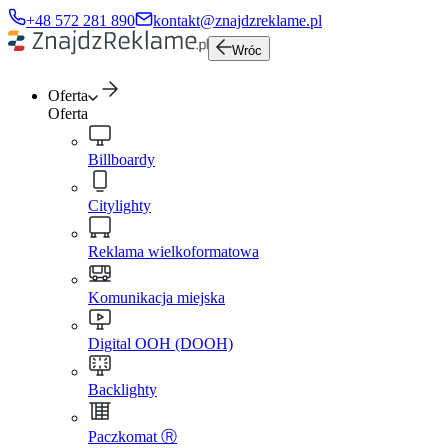
+48 572 281 890
kontakt@znajdzreklame.pl
Wróc
Oferta
Oferta
Billboardy
Citylighty
Reklama wielkoformatowa
Komunikacja miejska
Digital OOH (DOOH)
Backlighty
Paczkomat Ⓡ