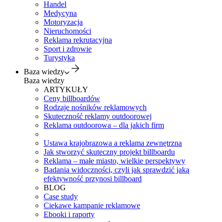
Handel
Medycyna
Motoryzacja
Nieruchomości
Reklama rekrutacyjna
Sport i zdrowie
Turystyka
Baza wiedzy
Baza wiedzy
ARTYKUŁY
Ceny billboardów
Rodzaje nośników reklamowych
Skuteczność reklamy outdoorowej
Reklama outdoorowa – dla jakich firm
Ustawa krajobrazowa a reklama zewnętrzna
Jak stworzyć skuteczny projekt billboardu
Reklama – małe miasto, wielkie perspektywy
Badania widoczności, czyli jak sprawdzić jaką
efektywność przynosi billboard
BLOG
Case study
Ciekawe kampanie reklamowe
Ebooki i raporty