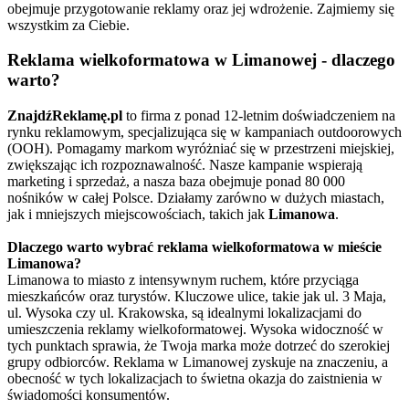
obejmuje przygotowanie reklamy oraz jej wdrożenie. Zajmiemy się
wszystkim za Ciebie.
Reklama wielkoformatowa w Limanowej - dlaczego
warto?
ZnajdźReklamę.pl
to firma z ponad 12-letnim doświadczeniem na
rynku reklamowym, specjalizująca się w kampaniach outdoorowych
(OOH). Pomagamy markom wyróżniać się w przestrzeni miejskiej,
zwiększając ich rozpoznawalność. Nasze kampanie wspierają
marketing i sprzedaż, a nasza baza obejmuje ponad 80 000
nośników w całej Polsce. Działamy zarówno w dużych miastach,
jak i mniejszych miejscowościach, takich jak
Limanowa
.
Dlaczego warto wybrać reklama wielkoformatowa w mieście
Limanowa?
Limanowa to miasto z intensywnym ruchem, które przyciąga
mieszkańców oraz turystów. Kluczowe ulice, takie jak ul. 3 Maja,
ul. Wysoka czy ul. Krakowska, są idealnymi lokalizacjami do
umieszczenia reklamy wielkoformatowej. Wysoka widoczność w
tych punktach sprawia, że Twoja marka może dotrzeć do szerokiej
grupy odbiorców. Reklama w Limanowej zyskuje na znaczeniu, a
obecność w tych lokalizacjach to świetna okazja do zaistnienia w
świadomości konsumentów.