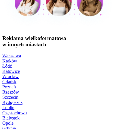
Reklama wielkoformatowa
w innych miastach
Warszawa
Kraków
Łódź
Katowice
Wrocław
Gdańsk
Poznań
Rzeszów
Szczecin
Bydgoszcz
Lublin
Częstochowa
Białystok
Opole
Gdynia