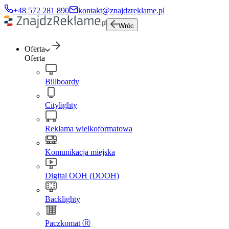
+48 572 281 890
kontakt@znajdzreklame.pl
Wróc
Oferta
Oferta
Billboardy
Citylighty
Reklama wielkoformatowa
Komunikacja miejska
Digital OOH (DOOH)
Backlighty
Paczkomat Ⓡ