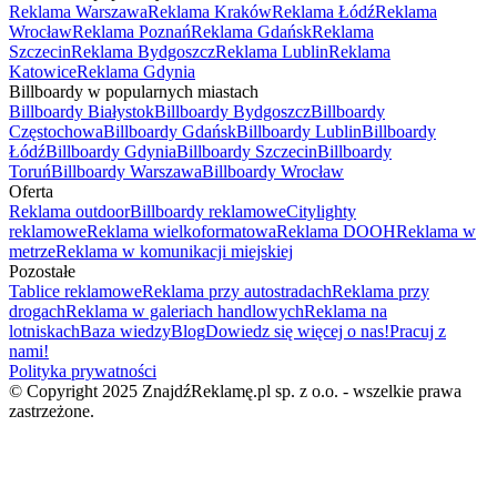
Reklama Warszawa
Reklama Kraków
Reklama Łódź
Reklama
Wrocław
Reklama Poznań
Reklama Gdańsk
Reklama
Szczecin
Reklama Bydgoszcz
Reklama Lublin
Reklama
Katowice
Reklama Gdynia
Billboardy w popularnych miastach
Billboardy Białystok
Billboardy Bydgoszcz
Billboardy
Częstochowa
Billboardy Gdańsk
Billboardy Lublin
Billboardy
Łódź
Billboardy Gdynia
Billboardy Szczecin
Billboardy
Toruń
Billboardy Warszawa
Billboardy Wrocław
Oferta
Reklama outdoor
Billboardy reklamowe
Citylighty
reklamowe
Reklama wielkoformatowa
Reklama DOOH
Reklama w
metrze
Reklama w komunikacji miejskiej
Pozostałe
Tablice reklamowe
Reklama przy autostradach
Reklama przy
drogach
Reklama w galeriach handlowych
Reklama na
lotniskach
Baza wiedzy
Blog
Dowiedz się więcej o nas!
Pracuj z
nami!
Polityka prywatności
© Copyright 2025 ZnajdźReklamę.pl sp. z o.o. - wszelkie prawa
zastrzeżone.