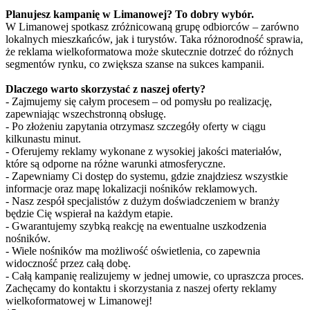
Planujesz kampanię w Limanowej? To dobry wybór.
W Limanowej spotkasz zróżnicowaną grupę odbiorców – zarówno
lokalnych mieszkańców, jak i turystów. Taka różnorodność sprawia,
że reklama wielkoformatowa może skutecznie dotrzeć do różnych
segmentów rynku, co zwiększa szanse na sukces kampanii.
Dlaczego warto skorzystać z naszej oferty?
- Zajmujemy się całym procesem – od pomysłu po realizację,
zapewniając wszechstronną obsługę.
- Po złożeniu zapytania otrzymasz szczegóły oferty w ciągu
kilkunastu minut.
- Oferujemy reklamy wykonane z wysokiej jakości materiałów,
które są odporne na różne warunki atmosferyczne.
- Zapewniamy Ci dostęp do systemu, gdzie znajdziesz wszystkie
informacje oraz mapę lokalizacji nośników reklamowych.
- Nasz zespół specjalistów z dużym doświadczeniem w branży
będzie Cię wspierał na każdym etapie.
- Gwarantujemy szybką reakcję na ewentualne uszkodzenia
nośników.
- Wiele nośników ma możliwość oświetlenia, co zapewnia
widoczność przez całą dobę.
- Całą kampanię realizujemy w jednej umowie, co upraszcza proces.
Zachęcamy do kontaktu i skorzystania z naszej oferty reklamy
wielkoformatowej w Limanowej!