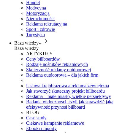
Handel
Medycyna
Motoryzacja
Nieruchomości
Reklama rekrutacyjna
Sport i zdrowie
Turystyka
Baza wiedzy
Baza wiedzy
ARTYKUŁY
Ceny billboardów
Rodzaje nośników reklamowych
Skuteczność reklamy outdoorowej
Reklama outdoorowa – dla jakich firm
Ustawa krajobrazowa a reklama zewnętrzna
Jak stworzyć skuteczny projekt billboardu
Reklama – małe miasto, wielkie perspektywy
Badania widoczności, czyli jak sprawdzić jaką
efektywność przynosi billboard
BLOG
Case study
Ciekawe kampanie reklamowe
Ebooki i raporty