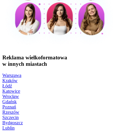
Reklama wielkoformatowa
w innych miastach
Warszawa
Kraków
Łódź
Katowice
Wrocław
Gdańsk
Poznań
Rzeszów
Szczecin
Bydgoszcz
Lublin