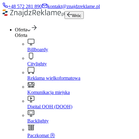
+48 572 281 890
kontakt@znajdzreklame.pl
Wróc
Oferta
Oferta
Billboardy
Citylighty
Reklama wielkoformatowa
Komunikacja miejska
Digital OOH (DOOH)
Backlighty
Paczkomat Ⓡ