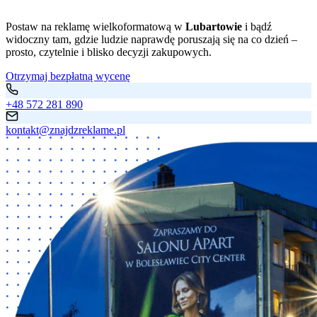
Postaw na reklamę wielkoformatową w
Lubartowie
i bądź
widoczny tam, gdzie ludzie naprawdę poruszają się na co dzień –
prosto, czytelnie i blisko decyzji zakupowych.
Otrzymaj bezpłatną wycenę
+48 572 281 890
kontakt@znajdzreklame.pl