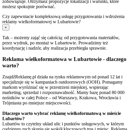
zobowiązuje. Otrzymasz propozycje lokalizacji i warunki, które
możesz spokojnie porównać.
Czy zapewniacie kompleksową usługę przygotowania i wdrożenia
reklamy wielkoformatowej w Lubartowie?
+
Tak – możemy zająć się całością: od przygotowania materiałów,
przez wydruk, po montaż w Lubartowie. Prowadzimy też
koordynację i nadzór, aby realizacja przebiegła sprawnie.
Reklama wielkoformatowa w Lubartowie - dlaczego
warto?
ZnajdźReklamę.pl działa na rynku reklamowym od ponad 12 lat i
specjalizuje się w kampaniach outdoorowych (OOH). Pomagamy
markom wyróżniać się w przestrzeni miejskiej, wspierając
marketing, sprzedaż i rozpoznawalność. Mamy bazę ponad 80 000
nośników w całej Polsce – od Warszawy, Krakowa, Wrocławia i
Trójmiasta po mniejsze miejscowości.
Dlaczego warto wybrać reklamę wielkoformatową w mieście
Lubartów?
Lubartów to czytelny układ ulic i punktów usługowych, w którym
codzienny ruch skupia się wokół kluczowych tras i miejsc. Reklama