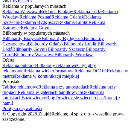
LINKEDIN
Reklama w popularnych miastach
Reklama Warszawa
Reklama Kraków
Reklama Łódź
Reklama
Wrocław
Reklama Poznań
Reklama Gdańsk
Reklama
Szczecin
Reklama Bydgoszcz
Reklama Lublin
Reklama
Katowice
Reklama Gdynia
Billboardy w popularnych miastach
Billboardy Białystok
Billboardy Bydgoszcz
Billboardy
Częstochowa
Billboardy Gdańsk
Billboardy Lublin
Billboardy
Łódź
Billboardy Gdynia
Billboardy Szczecin
Billboardy
Toruń
Billboardy Warszawa
Billboardy Wrocław
Oferta
Reklama outdoor
Billboardy reklamowe
Citylighty
reklamowe
Reklama wielkoformatowa
Reklama DOOH
Reklama w
metrze
Reklama w komunikacji miejskiej
Pozostałe
Tablice reklamowe
Reklama przy autostradach
Reklama przy
drogach
Reklama w galeriach handlowych
Reklama na
lotniskach
Baza wiedzy
Blog
Dowiedz się więcej o nas!
Pracuj z
nami!
Polityka prywatności
© Copyright 2025 ZnajdźReklamę.pl sp. z o.o. - wszelkie prawa
zastrzeżone.