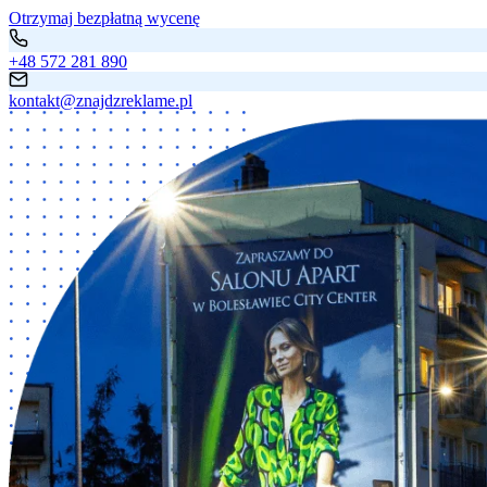
Otrzymaj bezpłatną wycenę
+48 572 281 890
kontakt@znajdzreklame.pl