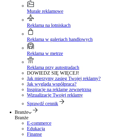
Murale reklamowe
Reklama na lotniskach
Reklama w galeriach handlowych
Reklama w metrze
Reklama przy autostradach
DOWIEDZ SIĘ WIĘCEJ!
Jak mierzymy zasięg Twojej reklamy?
Jak wygląda współpraca?
Inspiracje na reklamę zewnętrzną
Wizualizacje Twojej reklamy
Sprawdź cennik
Branże
Branże
E-commerce
Edukacja
Finanse