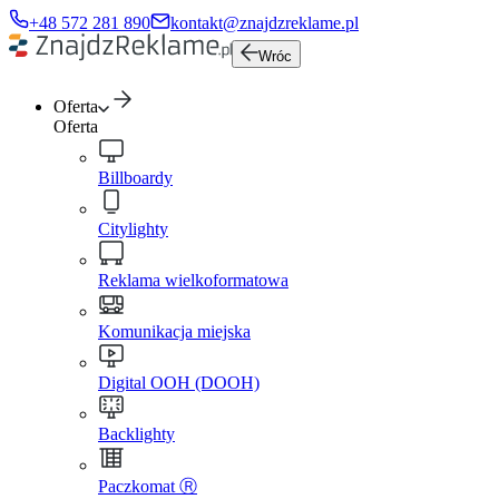
+48 572 281 890
kontakt@znajdzreklame.pl
Wróc
Oferta
Oferta
Billboardy
Citylighty
Reklama wielkoformatowa
Komunikacja miejska
Digital OOH (DOOH)
Backlighty
Paczkomat Ⓡ