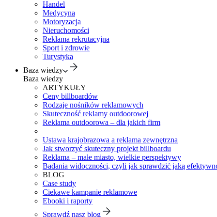
Handel
Medycyna
Motoryzacja
Nieruchomości
Reklama rekrutacyjna
Sport i zdrowie
Turystyka
Baza wiedzy
Baza wiedzy
ARTYKUŁY
Ceny billboardów
Rodzaje nośników reklamowych
Skuteczność reklamy outdoorowej
Reklama outdoorowa – dla jakich firm
Ustawa krajobrazowa a reklama zewnętrzna
Jak stworzyć skuteczny projekt billboardu
Reklama – małe miasto, wielkie perspektywy
Badania widoczności, czyli jak sprawdzić jaką efektywno
BLOG
Case study
Ciekawe kampanie reklamowe
Ebooki i raporty
Sprawdź nasz blog